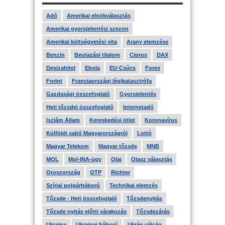
Adó
Amerikai elnökválasztás
Amerikai gyorsjelentési szezon
Amerikai költségvetési vita
Arany elemzése
Benzin
Beutazási tilalom
Ciprus
DAX
Devizahitel
Ebola
EU-Csúcs
Forex
Forint
Franciaországi légikatasztrófa
Gazdasági összefoglaló
Gyorsjelentés
Heti tőzsdei összefoglaló
Internetadó
Iszlám Állam
Kereskedési ötlet
Koronavírus
Külföldi sajtó Magyarországról
Lottó
Magyar Telekom
Magyar tőzsde
MNB
MOL
Mol-INA-ügy
Olaj
Olasz választás
Oroszország
OTP
Richter
Szíriai polgárháború
Technikai elemzés
Tőzsde - Heti összefoglaló
Tőzsdenyitás
Tőzsde nyitás előtti várakozás
Tőzsdezárás
Ukrajna
Ukrajnai háború
Ukrán válság