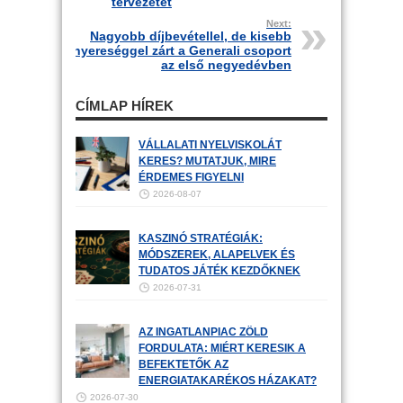
tervezetet
Next:
Nagyobb díjbevétellel, de kisebb
nyereséggel zárt a Generali csoport
az első negyedévben
CÍMLAP HÍREK
VÁLLALATI NYELVISKOLÁT
KERES? MUTATJUK, MIRE
ÉRDEMES FIGYELNI
2026-08-07
KASZINÓ STRATÉGIÁK:
MÓDSZEREK, ALAPELVEK ÉS
TUDATOS JÁTÉK KEZDŐKNEK
2026-07-31
AZ INGATLANPIAC ZÖLD
FORDULATA: MIÉRT KERESIK A
BEFEKTETŐK AZ
ENERGIATAKARÉKOS HÁZAKAT?
2026-07-30