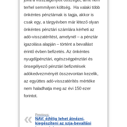
terhel semmilyen költség. Ha valaki több
önkéntes pénztárnak is tagja, akkor is
csak egy, a tárgyévben már létező olyan
önkéntes pénztári számlára kérheti az
adó-visszatérítést, amelynél – a pénztár
igazolása alapján – történt a bevallást
érintő évben befizetés. Az önkéntes
nyugdíjpénztári, egészségpénztári és
önsegélyező pénztári befizetések
adókedvezményét összevontan kezelik,
az együttes adó-visszatérítés mértéke
nem haladhatja meg az évi 150 ezer
forintot.
Previous:
NAV: éjfélig lehet átnézni,
kiegészíteni az szja-bevallási