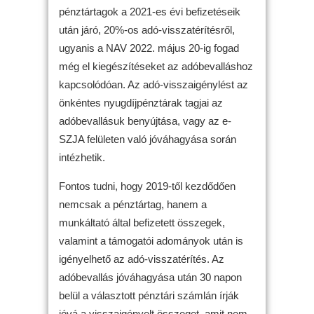
pénztártagok a 2021-es évi befizetéseik
után járó, 20%-os adó-visszatérítésről,
ugyanis a NAV 2022. május 20-ig fogad
még el kiegészítéseket az adóbevalláshoz
kapcsolódóan. Az adó-visszaigénylést az
önkéntes nyugdíjpénztárak tagjai az
adóbevallásuk benyújtása, vagy az e-
SZJA felületen való jóváhagyása során
intézhetik.
Fontos tudni, hogy 2019-től kezdődően
nemcsak a pénztártag, hanem a
munkáltató által befizetett összegek,
valamint a támogatói adományok után is
igényelhető az adó-visszatérítés. Az
adóbevallás jóváhagyása után 30 napon
belül a választott pénztári számlán írják
jóvá a visszaigényelt összeget, amit nem