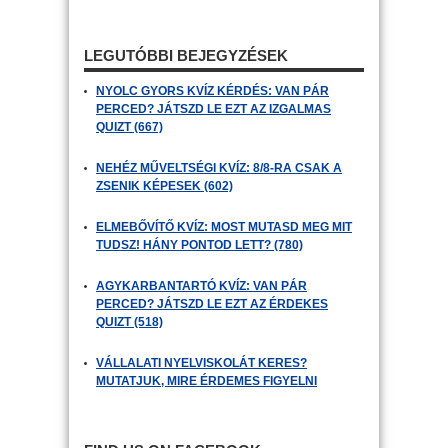
LEGUTÓBBI BEJEGYZÉSEK
NYOLC GYORS KVÍZ KÉRDÉS: VAN PÁR
PERCED? JÁTSZD LE EZT AZ IZGALMAS
QUIZT (667)
NEHÉZ MŰVELTSÉGI KVÍZ: 8/8-RA CSAK A
ZSENIK KÉPESEK (602)
ELMEBŐVÍTŐ KVÍZ: MOST MUTASD MEG MIT
TUDSZ! HÁNY PONTOD LETT? (780)
AGYKARBANTARTÓ KVÍZ: VAN PÁR
PERCED? JÁTSZD LE EZT AZ ÉRDEKES
QUIZT (518)
VÁLLALATI NYELVISKOLÁT KERES?
MUTATJUK, MIRE ÉRDEMES FIGYELNI