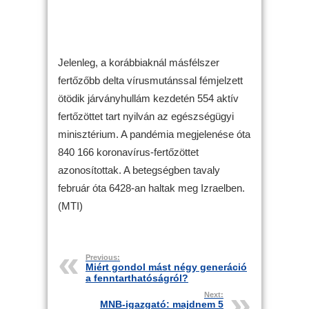
Jelenleg, a korábbiaknál másfélszer
fertőzőbb delta vírusmutánssal fémjelzett
ötödik járványhullám kezdetén 554 aktív
fertőzöttet tart nyilván az egészségügyi
minisztérium. A pandémia megjelenése óta
840 166 koronavírus-fertőzöttet
azonosítottak. A betegségben tavaly
február óta 6428-an haltak meg Izraelben.
(MTI)
Previous:
Miért gondol mást négy generáció
a fenntarthatóságról?
Next:
MNB-igazgató: majdnem 5