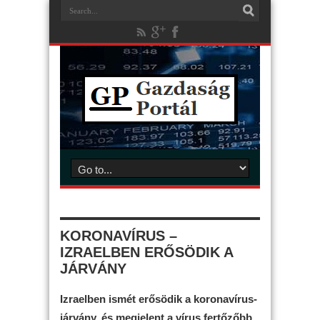
KORONAVÍRUS –
IZRAELBEN ERŐSÖDIK A
JÁRVÁNY
Izraelben ismét erősödik a koronavírus-
járvány, és megjelent a vírus fertőzőbb