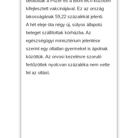
beoltottak a Pfizer és a BioNTech közösen
kifejlesztett vakcinájával. Ez az ország
lakosságának 59,22 százalékát jelenti.
A hét eleje óta négy új, súlyos állapotú
beteget szállítottak kórházba. Az
egészségügyi minisztérium jelentése
szerint egy oltatlan gyermeket is ápolnak
közöttük. Az orvosi kezelésre szoruló
fertőzöttek nyolcvan százaléka nem vette
fel az oltást.