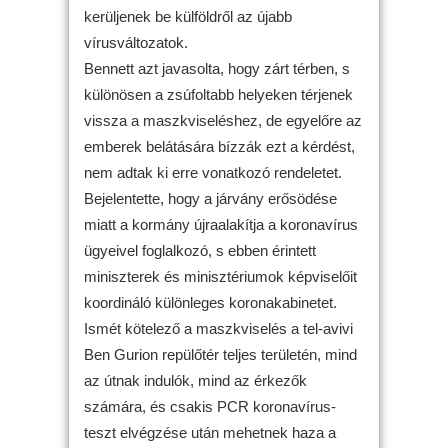
kerüljenek be külföldről az újabb
vírusváltozatok.
Bennett azt javasolta, hogy zárt térben, s
különösen a zsúfoltabb helyeken térjenek
vissza a maszkviseléshez, de egyelőre az
emberek belátására bízzák ezt a kérdést,
nem adtak ki erre vonatkozó rendeletet.
Bejelentette, hogy a járvány erősödése
miatt a kormány újraalakítja a koronavírus
ügyeivel foglalkozó, s ebben érintett
miniszterek és minisztériumok képviselőit
koordináló különleges koronakabinetet.
Ismét kötelező a maszkviselés a tel-avivi
Ben Gurion repülőtér teljes területén, mind
az útnak indulók, mind az érkezők
számára, és csakis PCR koronavírus-
teszt elvégzése után mehetnek haza a