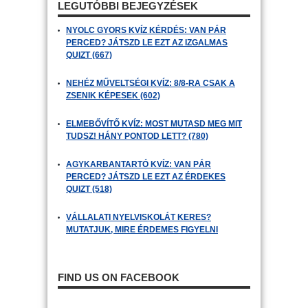
LEGUTÓBBI BEJEGYZÉSEK
NYOLC GYORS KVÍZ KÉRDÉS: VAN PÁR
PERCED? JÁTSZD LE EZT AZ IZGALMAS
QUIZT (667)
NEHÉZ MŰVELTSÉGI KVÍZ: 8/8-RA CSAK A
ZSENIK KÉPESEK (602)
ELMEBŐVÍTŐ KVÍZ: MOST MUTASD MEG MIT
TUDSZ! HÁNY PONTOD LETT? (780)
AGYKARBANTARTÓ KVÍZ: VAN PÁR
PERCED? JÁTSZD LE EZT AZ ÉRDEKES
QUIZT (518)
VÁLLALATI NYELVISKOLÁT KERES?
MUTATJUK, MIRE ÉRDEMES FIGYELNI
FIND US ON FACEBOOK