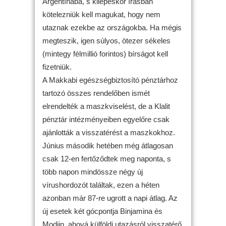
Argentínába, s kilépéskor írásban
kötelezniük kell magukat, hogy nem
utaznak ezekbe az országokba. Ha mégis
megteszik, igen súlyos, ötezer sékeles
(mintegy félmillió forintos) bírságot kell
fizetniük.
A Makkabi egészségbiztosító pénztárhoz
tartozó összes rendelőben ismét
elrendelték a maszkviselést, de a Klalit
pénztár intézményeiben egyelőre csak
ajánlották a visszatérést a maszkokhoz.
Június második hetében még átlagosan
csak 12-en fertőződtek meg naponta, s
több napon mindössze négy új
vírushordozót találtak, ezen a héten
azonban már 87-re ugrott a napi átlag. Az
új esetek két gócpontja Binjamina és
Modiin, ahová külföldi utazásról visszatérő,