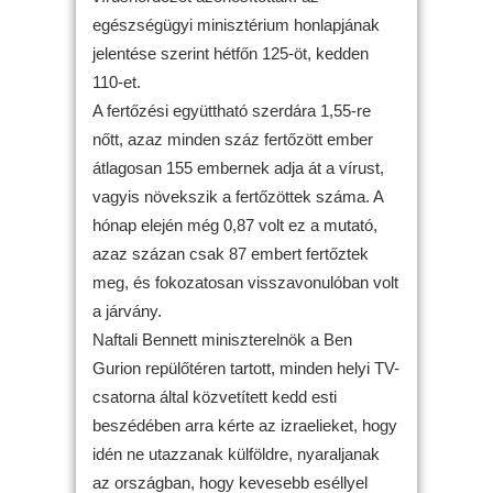
egészségügyi minisztérium honlapjának
jelentése szerint hétfőn 125-öt, kedden
110-et.
A fertőzési együttható szerdára 1,55-re
nőtt, azaz minden száz fertőzött ember
átlagosan 155 embernek adja át a vírust,
vagyis növekszik a fertőzöttek száma. A
hónap elején még 0,87 volt ez a mutató,
azaz százan csak 87 embert fertőztek
meg, és fokozatosan visszavonulóban volt
a járvány.
Naftali Bennett miniszterelnök a Ben
Gurion repülőtéren tartott, minden helyi TV-
csatorna által közvetített kedd esti
beszédében arra kérte az izraelieket, hogy
idén ne utazzanak külföldre, nyaraljanak
az országban, hogy kevesebb eséllyel