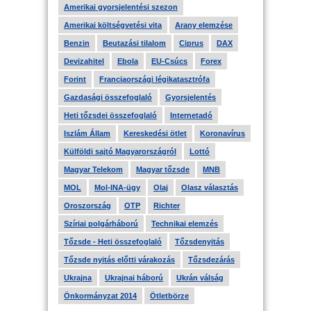
Amerikai gyorsjelentési szezon
Amerikai költségvetési vita
Arany elemzése
Benzin
Beutazási tilalom
Ciprus
DAX
Devizahitel
Ebola
EU-Csúcs
Forex
Forint
Franciaországi légikatasztrófa
Gazdasági összefoglaló
Gyorsjelentés
Heti tőzsdei összefoglaló
Internetadó
Iszlám Állam
Kereskedési ötlet
Koronavírus
Külföldi sajtó Magyarországról
Lottó
Magyar Telekom
Magyar tőzsde
MNB
MOL
Mol-INA-ügy
Olaj
Olasz választás
Oroszország
OTP
Richter
Szíriai polgárháború
Technikai elemzés
Tőzsde - Heti összefoglaló
Tőzsdenyitás
Tőzsde nyitás előtti várakozás
Tőzsdezárás
Ukrajna
Ukrajnai háború
Ukrán válság
Önkormányzat 2014
Ötletbörze