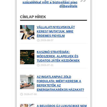
százalékkal nőtt a biztosítási piac
díjbevétele
CÍMLAP HÍREK
VÁLLALATI NYELVISKOLÁT
KERES? MUTATJUK, MIRE
ÉRDEMES FIGYELNI
2026-08-07
KASZINÓ STRATÉGIÁK:
MÓDSZEREK, ALAPELVEK ÉS
TUDATOS JÁTÉK KEZDŐKNEK
2026-07-31
AZ INGATLANPIAC ZÖLD
FORDULATA: MIÉRT KERESIK A
BEFEKTETŐK AZ
ENERGIATAKARÉKOS HÁZAKAT?
2026-07-30
A BELVÁROS ÚJ LUXUSCIKKE NEM