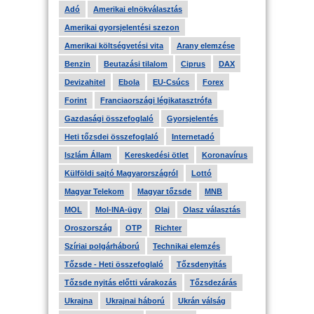
Adó
Amerikai elnökválasztás
Amerikai gyorsjelentési szezon
Amerikai költségvetési vita
Arany elemzése
Benzin
Beutazási tilalom
Ciprus
DAX
Devizahitel
Ebola
EU-Csúcs
Forex
Forint
Franciaországi légikatasztrófa
Gazdasági összefoglaló
Gyorsjelentés
Heti tőzsdei összefoglaló
Internetadó
Iszlám Állam
Kereskedési ötlet
Koronavírus
Külföldi sajtó Magyarországról
Lottó
Magyar Telekom
Magyar tőzsde
MNB
MOL
Mol-INA-ügy
Olaj
Olasz választás
Oroszország
OTP
Richter
Szíriai polgárháború
Technikai elemzés
Tőzsde - Heti összefoglaló
Tőzsdenyitás
Tőzsde nyitás előtti várakozás
Tőzsdezárás
Ukrajna
Ukrajnai háború
Ukrán válság