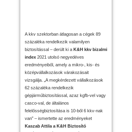
A kkv szektorban átlagosan a cégek 89
százaléka rendelkezik valamilyen
biztosítással – derült ki a
K&H kkv bizalmi
index
2021 utolsó negyedéves
eredményeiből, amely a mikro-, kis- és
középvállalkozások várakozásait
vizsgálja. „A megkérdezett vállalkozások
62 százaléka rendelkezik
gépjárműbiztosítással, azaz kgfb-vel vagy
casco-val, de általános
felelősségbiztosítása is 10-ből 6 kkv-nak
van” – ismertette az eredményeket
Kaszab Attila a K&H Biztosító