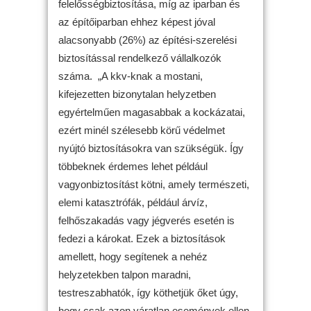
felelősségbiztosítása, míg az iparban és
az építőiparban ehhez képest jóval
alacsonyabb (26%) az építési-szerelési
biztosítással rendelkező vállalkozók
száma. „A kkv-knak a mostani,
kifejezetten bizonytalan helyzetben
egyértelműen magasabbak a kockázatai,
ezért minél szélesebb körű védelmet
nyújtó biztosításokra van szükségük. Így
többeknek érdemes lehet például
vagyonbiztosítást kötni, amely természeti,
elemi katasztrófák, például árvíz,
felhőszakadás vagy jégverés esetén is
fedezi a károkat. Ezek a biztosítások
amellett, hogy segítenek a nehéz
helyzetekben talpon maradni,
testreszabhatók, így köthetjük őket úgy,
hogy csak azon váratlan események ellen