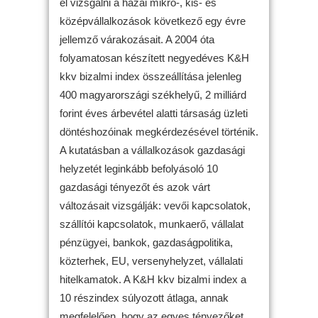
el vizsgálni a hazai mikro-, kis- és
középvállalkozások következő egy évre
jellemző várakozásait. A 2004 óta
folyamatosan készített negyedéves K&H
kkv bizalmi index összeállítása jelenleg
400 magyarországi székhelyű, 2 milliárd
forint éves árbevétel alatti társaság üzleti
döntéshozóinak megkérdezésével történik.
A kutatásban a vállalkozások gazdasági
helyzetét leginkább befolyásoló 10
gazdasági tényezőt és azok várt
változásait vizsgálják: vevői kapcsolatok,
szállítói kapcsolatok, munkaerő, vállalat
pénzügyei, bankok, gazdaságpolitika,
közterhek, EU, versenyhelyzet, vállalati
hitelkamatok. A K&H kkv bizalmi index a
10 részindex súlyozott átlaga, annak
megfelelően, hogy az egyes tényezőket