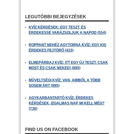
LEGUTÓBBI BEJEGYZÉSEK
KVÍZ KÉRDÉSEK: EGY TESZT, ÉS
ÉRDEKESSÉ VARÁZSOLJUK A NAPOD (554)
ROPPANT NEHÉZ AGYTORNA KVÍZ: EGY KIS
ÉRDEKES FEJTÖRŐ (433)
ELMEPÁRBAJ KVÍZ: ITT EGY ÚJ TESZT. CSAK
MOST ÉS CSAK NEKED! (895)
MŰVELTSÉGI KVÍZ: VAN, AMIBŐL A TÖBB
SOSEM ÁRT (995)
AGYKARBANTARTÓ KVÍZ: ÉRDEKES
KÉRDÉSEK, IZGALMAS NAP, MI KELL MÉG?
(736)
FIND US ON FACEBOOK