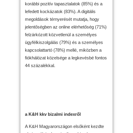
korábbi pozitív tapasztalatok (85%) és a
lefedett kockázatok (83%). A digitális
megoldások térnyerését mutatja, hogy
jelentőségben az online elérhetőség (71%)
felzárkózott közvetlenül a személyes
ügyfélkiszolgálás (79%) és a személyes
kapcsolattartó (78%) mellé, miközben a
fiókhálózat közelsége a legkevésbé fontos
44 százalékkal.
a K&H kkv bizalmi indexről
A K&H Magyarországon elsőként kezdte