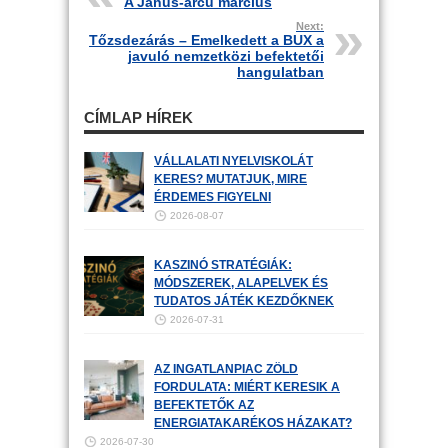
A Janus-arcú március
Next:
Tőzsdezárás – Emelkedett a BUX a
javuló nemzetközi befektetői
hangulatban
CÍMLAP HÍREK
VÁLLALATI NYELVISKOLÁT
KERES? MUTATJUK, MIRE
ÉRDEMES FIGYELNI
2026-08-07
KASZINÓ STRATÉGIÁK:
MÓDSZEREK, ALAPELVEK ÉS
TUDATOS JÁTÉK KEZDŐKNEK
2026-07-31
AZ INGATLANPIAC ZÖLD
FORDULATA: MIÉRT KERESIK A
BEFEKTETŐK AZ
ENERGIATAKARÉKOS HÁZAKAT?
2026-07-30