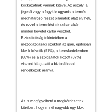
kockázatnak vannak kitéve. Az aszály, a
jégeső vagy a fagykár ugyanis a termés
meghatározó részét pillanatok alatt elviheti,
és ezzel a termelési ciklusban akár
minden bevétel kárba veszhet.
Biztosítottság tekintetében a
mezőgazdasági szektort az ipari, építőipari
kkv-k követik (91%), a kereskedelemben
(88%) és a szolgáltatók között (87%)
viszont átlag alatti a biztosítással
rendelkezők aránya.
Az is megfigyelhető a megkérdezettek
körében, hogy minél nagyobb egy kkv,