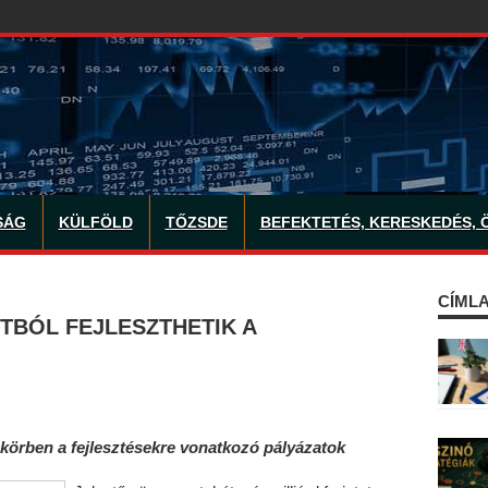
SÁG
KÜLFÖLD
TŐZSDE
BEFEKTETÉS, KERESKEDÉS, 
CÍMLA
TBÓL FEJLESZTHETIK A
 körben a fejlesztésekre vonatkozó pályázatok