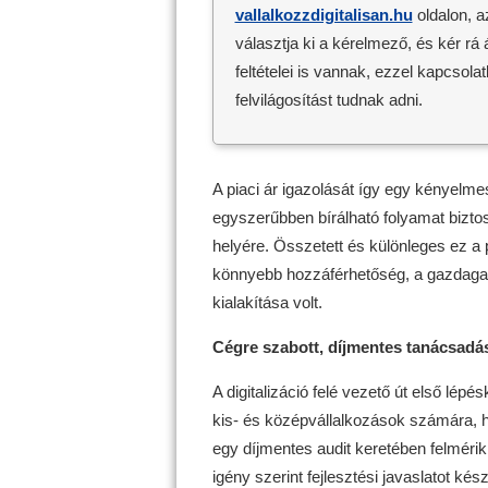
vallalkozzdigitalisan.hu
oldalon, a
választja ki a kérelmező, és kér rá
feltételei is vannak, ezzel kapcsola
felvilágosítást tudnak adni.
A piaci ár igazolását így egy kényelme
egyszerűbben bírálható folyamat biztosí
helyére. Összetett és különleges ez a
könnyebb hozzáférhetőség, a gazdagab
kialakítása volt.
Cégre szabott, díjmentes tanácsadá
A digitalizáció felé vezető út első lépé
kis- és középvállalkozások számára, 
egy díjmentes audit keretében felmérik 
igény szerint fejlesztési javaslatot ké