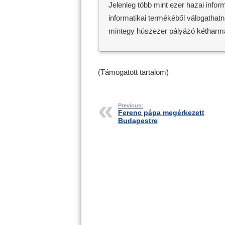
Jelenleg több mint ezer hazai info
informatikai termékéből válogathat
mintegy húszezer pályázó kétharmad
(Támogatott tartalom)
Previous:
Ferenc pápa megérkezett
Budapestre