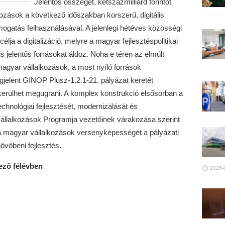
Jelentős összeget, kétszázmilliárd forintot
kozások a következő időszakban korszerű, digitális
ámogatás felhasználásával. A jelenlegi hétéves közösségi
lja a digitalizáció, melyre a magyar fejlesztéspolitikai
 jelentős forrásokat áldoz. Noha e téren az elmúlt
magyar vállalkozások, a most nyíló források
gjelent GINOP Plusz-1.2.1-21. pályázat keretét
kerülhet megugrani. A komplex konstrukció elsősorban a
hnológiai fejlesztését, modernizálását és
Vállalkozások Programja vezetőinek várakozása szerint
 a magyar vállalkozások versenyképességét a pályázati
vőbeni fejlesztés.
kező félévben
2026-