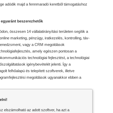
ége adódik majd a fennmaradó keretből támogatáshoz
k egyaránt beszerezhetők
on, összesen 14 vállalatirányítási területen segítik a
nline marketing, pénzügy, iratkezelés, kontrolling, táv-
menedzsment, vagy a CRM megoldások
echnológiafejlesztés, amely egészen pontosan a
fokommunikációs technológiai fejlesztést, a technológiai
őszolgáltatások igénybevételét jelenti. Így a
t felhőalapú és telepített szoftverek, illetve
rogramfejlesztési megoldások ugyanakkor ebben a
lni!
sz elszámolható az adott szoftver, ha azt a