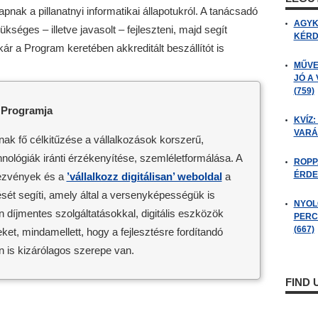
nak a pillanatnyi informatikai állapotukról. A tanácsadó
AGYK
séges – illetve javasolt – fejleszteni, majd segít
KÉRDÉ
kár a Program keretében akkreditált beszállítót is
MŰVE
JÓ A
(759)
k Programja
KVÍZ:
VARÁ
k fő célkitűzése a vállalkozások korszerű,
ológiák iránti érzékenyítése, szemléletformálása. A
ROPP
ÉRDE
ndezvények és a
’vállalkozz digitálisan’ weboldal
a
ését segíti, amely által a versenyképességük is
NYOL
n díjmentes szolgáltatásokkal, digitális eszközök
PERC
(667)
et, mindamellett, hogy a fejlesztésre fordítandó
 is kizárólagos szerepe van.
FIND