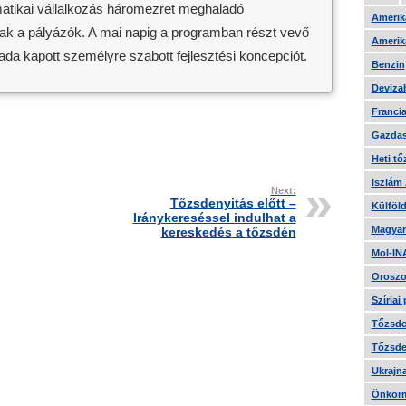
rmatikai vállalkozás háromezret meghaladó
Amerika
nak a pályázók. A mai napig a programban részt vevő
Amerika
a kapott személyre szabott fejlesztési koncepciót.
Benzin
Devizah
Francia
Gazdas
Heti tő
Iszlám
Next:
Tőzsdenyitás előtt –
Külföld
Iránykereséssel indulhat a
Magyar
kereskedés a tőzsdén
Mol-IN
Oroszo
Szíriai
Tőzsde 
Tőzsde 
Ukrajn
Önkorm