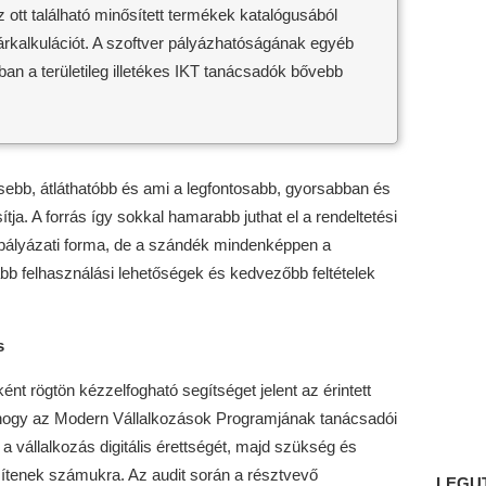
z ott található minősített termékek katalógusából
 árkalkulációt. A szoftver pályázhatóságának egyéb
tban a területileg illetékes IKT tanácsadók bővebb
sebb, átláthatóbb és ami a legfontosabb, gyorsabban és
tja. A forrás így sokkal hamarabb juthat el a rendeltetési
 pályázati forma, de a szándék mindenképpen a
b felhasználási lehetőségek és kedvezőbb feltételek
s
sként rögtön kézzelfogható segítséget jelent az érintett
hogy az Modern Vállalkozások Programjának tanácsadói
a vállalkozás digitális érettségét, majd szükség és
szítenek számukra. Az audit során a résztvevő
LEGU