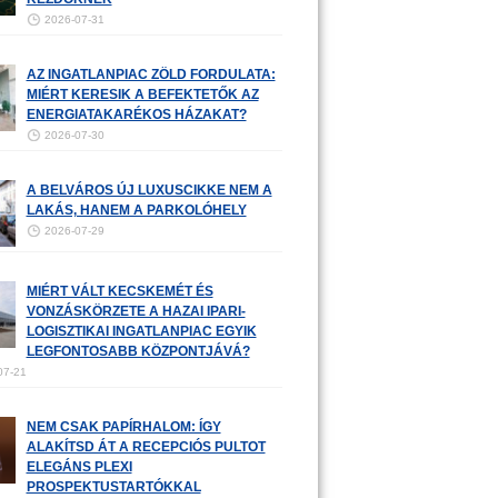
2026-07-31
AZ INGATLANPIAC ZÖLD FORDULATA:
MIÉRT KERESIK A BEFEKTETŐK AZ
ENERGIATAKARÉKOS HÁZAKAT?
2026-07-30
A BELVÁROS ÚJ LUXUSCIKKE NEM A
LAKÁS, HANEM A PARKOLÓHELY
2026-07-29
MIÉRT VÁLT KECSKEMÉT ÉS
VONZÁSKÖRZETE A HAZAI IPARI-
LOGISZTIKAI INGATLANPIAC EGYIK
LEGFONTOSABB KÖZPONTJÁVÁ?
07-21
NEM CSAK PAPÍRHALOM: ÍGY
ALAKÍTSD ÁT A RECEPCIÓS PULTOT
ELEGÁNS PLEXI
PROSPEKTUSTARTÓKKAL