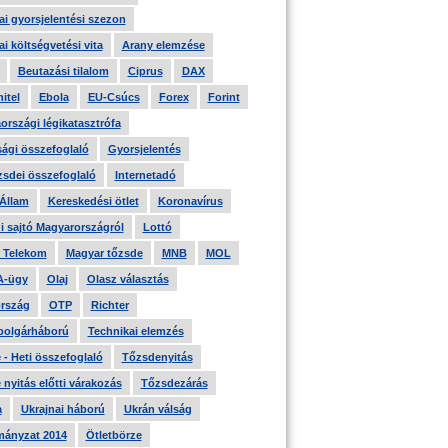
i gyorsjelentési szezon
i költségvetési vita
Arany elemzése
Beutazási tilalom
Ciprus
DAX
itel
Ebola
EU-Csúcs
Forex
Forint
országi légikatasztrófa
ági összefoglaló
Gyorsjelentés
zsdei összefoglaló
Internetadó
 Állam
Kereskedési ötlet
Koronavírus
i sajtó Magyarországról
Lottó
 Telekom
Magyar tőzsde
MNB
MOL
A-ügy
Olaj
Olasz választás
rszág
OTP
Richter
 polgárháború
Technikai elemzés
- Heti összefoglaló
Tőzsdenyitás
nyitás előtti várakozás
Tőzsdezárás
a
Ukrajnai háború
Ukrán válság
ányzat 2014
Ötletbörze