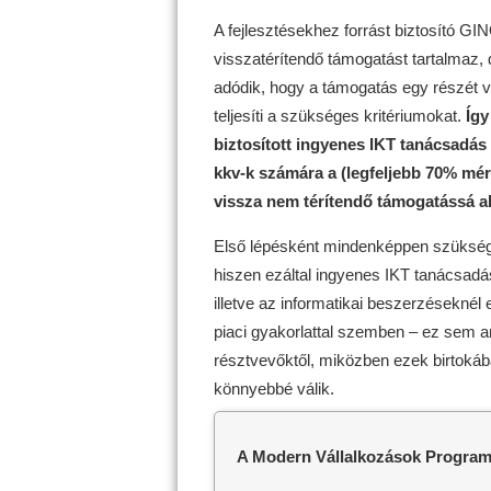
A fejlesztésekhez forrást biztosító GI
visszatérítendő támogatást tartalmaz,
adódik, hogy a támogatás egy részét v
teljesíti a szükséges kritériumokat.
Így
biztosított ingyenes IKT tanácsadás 
kkv-k számára a (legfeljebb 70% mér
vissza nem térítendő támogatássá al
Első lépésként mindenképpen szüksége
hiszen ezáltal ingyenes IKT tanácsadás
illetve az informatikai beszerzéseknél
piaci gyakorlattal szemben – ez sem a
résztvevőktől, miközben ezek birtokába
könnyebbé válik.
A Modern Vállalkozások Progra