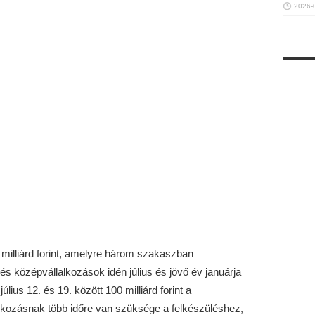
2026-
milliárd forint, amelyre három szakaszban
, és középvállalkozások idén július és jövő év januárja
lius 12. és 19. között 100 milliárd forint a
alkozásnak több időre van szüksége a felkészüléshez,