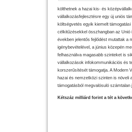
költhetnek a hazai kis- és középvállal
vállalkozásfejlesztésre egy új uniós t
költségvetés egyik kiemelt támogatási cé
célkitűzésekkel összhangban az Unió is
években jelentős fejlődést mutattak a 
igénybevételével, a június közepén me
felhasználva magasabb szinteket is si
vállalkozások infokommunikációs és tec
korszerűsítését támogatja. A Modern 
hazai és nemzetközi szinten is növeli
támogatásból megvalósuló számtalan jö
Kétszáz milliárd forint a tét a követ