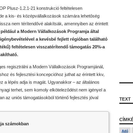
NOP Plusz-1.2.1-21 konstrukció feltételesen
 de a kis- és középvállalkozások számára lehetőség
issza nem térítendővé alakítsák, amennyiben az érintett
 például a Modern Vállalkozások Programja által
igénybevételével a kevésbé fejlett régióban található
tékű) feltételesen visszatérítendő támogatás 20%-a
akítható.
s regisztrálni a Modern Vállalkozások Programjánál,
hoz és fejlesztési koncepcióhoz juthat az érintett kkv,
 ez a lépés adja is magát. Ugyanakkor – az általános
nyagi terhet, sem komoly elköteleződést nem igényel a
n az uniós támogatásokból történő fejlesztés jóval
TEXT
CÍMK
mja számokban
Adó