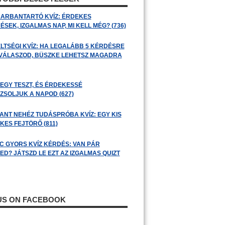
ARBANTARTÓ KVÍZ: ÉRDEKES
SEK, IZGALMAS NAP, MI KELL MÉG? (736)
LTSÉGI KVÍZ: HA LEGALÁBB 5 KÉRDÉSRE
 VÁLASZOD, BÜSZKE LEHETSZ MAGADRA
 EGY TESZT, ÉS ÉRDEKESSÉ
ZSOLJUK A NAPOD (627)
ANT NEHÉZ TUDÁSPRÓBA KVÍZ: EGY KIS
KES FEJTÖRŐ (811)
C GYORS KVÍZ KÉRDÉS: VAN PÁR
ED? JÁTSZD LE EZT AZ IZGALMAS QUIZT
 US ON FACEBOOK