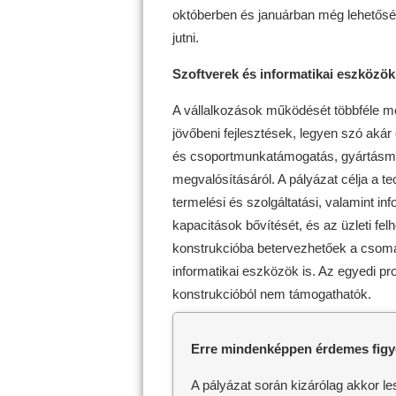
októberben és januárban még lehetős
jutni.
Szoftverek és informatikai eszközö
A vállalkozások működését többféle mód
jövőbeni fejlesztések, legyen szó akár o
és csoportmunkatámogatás, gyártás
megvalósításáról. A pályázat célja a t
termelési és szolgáltatási, valamint in
kapacitások bővítését, és az üzleti felh
konstrukcióba betervezhetőek a csomagol
informatikai eszközök is. Az egyedi p
konstrukcióból nem támogathatók.
Erre mindenképpen érdemes figye
A pályázat során kizárólag akkor le