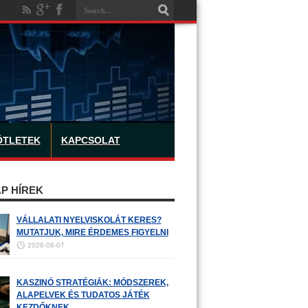
ÖTLETEK
KAPCSOLAT
P HÍREK
VÁLLALATI NYELVISKOLÁT KERES?
MUTATJUK, MIRE ÉRDEMES FIGYELNI
2026-08-07
KASZINÓ STRATÉGIÁK: MÓDSZEREK,
ALAPELVEK ÉS TUDATOS JÁTÉK
KEZDŐKNEK