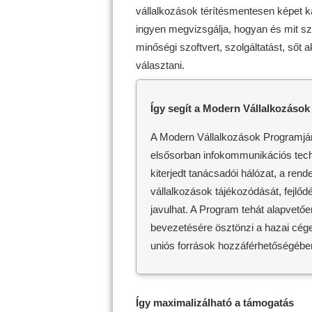
vállalkozások térítésmentesen képet kap
ingyen megvizsgálja, hogyan és mit szük
minőségi szoftvert, szolgáltatást, sőt a
választani.
Így segít a Modern Vállalkozáso
A Modern Vállalkozások Programjána
elsősorban infokommunikációs techn
kiterjedt tanácsadói hálózat, a re
vállalkozások tájékozódását, fejlőd
javulhat. A Program tehát alapvetőe
bevezetésére ösztönzi a hazai cégek
uniós források hozzáférhetőségében
Így maximalizálható a támogatás