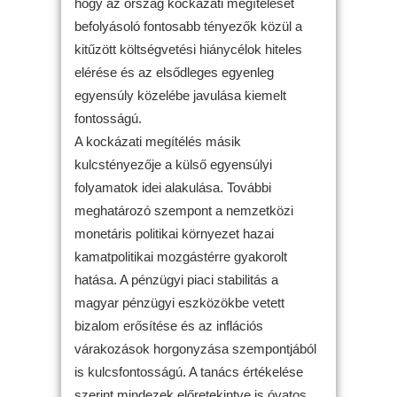
hogy az ország kockázati megítélését
befolyásoló fontosabb tényezők közül a
kitűzött költségvetési hiánycélok hiteles
elérése és az elsődleges egyenleg
egyensúly közelébe javulása kiemelt
fontosságú.
A kockázati megítélés másik
kulcstényezője a külső egyensúlyi
folyamatok idei alakulása. További
meghatározó szempont a nemzetközi
monetáris politikai környezet hazai
kamatpolitikai mozgástérre gyakorolt
hatása. A pénzügyi piaci stabilitás a
magyar pénzügyi eszközökbe vetett
bizalom erősítése és az inflációs
várakozások horgonyzása szempontjából
is kulcsfontosságú. A tanács értékelése
szerint mindezek előretekintve is óvatos