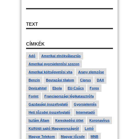
TEXT
CÍMKÉK
Adó
Amerikai elnökválasztás
Amerikai gyorsjelentési szezon
Amerikai költségvetési vita
Arany elemzése
Benzin
Beutazási tilalom
Ciprus
DAX
Devizahitel
Ebola
EU-Csúcs
Forex
Forint
Franciaországi légikatasztrófa
Gazdasági összefoglaló
Gyorsjelentés
Heti tőzsdei összefoglaló
Internetadó
Iszlám Állam
Kereskedési ötlet
Koronavírus
Külföldi sajtó Magyarországról
Lottó
Magyar Telekom
Magyar tőzsde
MNB