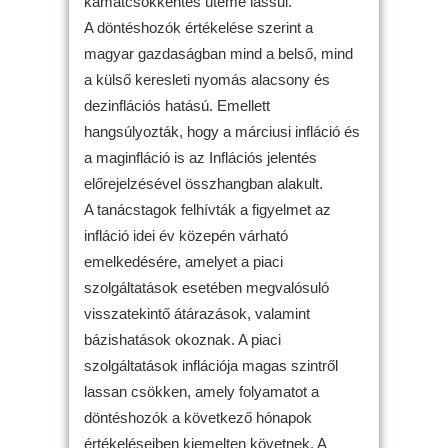
kamatcsökkentés üteme lassul.
A döntéshozók értékelése szerint a
magyar gazdaságban mind a belső, mind
a külső keresleti nyomás alacsony és
dezinflációs hatású. Emellett
hangsúlyozták, hogy a márciusi infláció és
a maginfláció is az Inflációs jelentés
előrejelzésével összhangban alakult.
A tanácstagok felhívták a figyelmet az
infláció idei év közepén várható
emelkedésére, amelyet a piaci
szolgáltatások esetében megvalósuló
visszatekintő átárazások, valamint
bázishatások okoznak. A piaci
szolgáltatások inflációja magas szintről
lassan csökken, amely folyamatot a
döntéshozók a következő hónapok
értékeléseiben kiemelten követnek. A