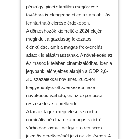
pénzügyi piaci stabilitás megőrzése
továbbra is elengedhetetlen az árstabilitás
fenntartható elérése érdekében.
A döntéshozók kiemelték: 2024 elején
megindult a gazdaság fokozatos
élénkülése, amit a magas frekvenciás
adatok is alátámasztanak. A növekedés az
év második felében dinamizálódhat. Idén a
jegybanki előrejelzés alapján a GDP 2,0-
3,0 százalékkal bővülhet. 2025-től
kiegyensúlyozott szerkezetű hazai
növekedés várható, és az exportpiaci
részesedés is emelkedik.
A tanácstagok megítélése szerint a
nominális bérdinamika magas szintről
várhatóan lassul, de így is a reálbérek
jelentős emelkedését jelzi az idei évben. A