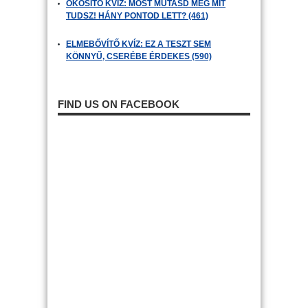
OKOSÍTÓ KVÍZ: MOST MUTASD MEG MIT
TUDSZ! HÁNY PONTOD LETT? (461)
ELMEBŐVÍTŐ KVÍZ: EZ A TESZT SEM
KÖNNYŰ, CSERÉBE ÉRDEKES (590)
FIND US ON FACEBOOK