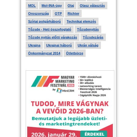
MOL
Mol-INA-ügy
Olaj
Olasz választás
Oroszország
OTP
Richter
Szíriai polgárháború
Technikai elemzés
Tőzsde - Heti összefoglaló
Tőzsdenyitás
Tőzsde nyitás előtti várakozás
Tőzsdezárás
Ukrajna
Ukrajnai háború
Ukrán válság
Önkormányzat 2014
Ötletbörze