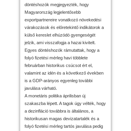
döntéshozók megjegyezték, hogy
Magyarország legjelentősebb
exportpartnereire vonatkozó növekedési
várakozások és előretekintő indikátorok a
külső kereslet elhúzódó gyengeségét
jelzik, ami visszafogja a hazai kivitelt.
Egyes döntéshozók rámutattak, hogy a
folyó fizetési mérleg havi többlete
februárban historikus csúcsot ért el,
valamint az idén és a következő években
is a GDP-arányos egyenleg további
javulása várható.
A monetáris politika áprilisban új
szakaszba lépett. A tagok úgy vélték, hogy
a dezinfláció továbbra is általános, a
historikusan magas devizatartalék és a
folyó fizetési mérleg tartós javulása pedig