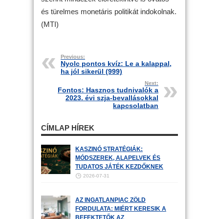
és türelmes monetáris politikát indokolnak.
(MTI)
Previous:
Nyolc pontos kvíz: Le a kalappal,
ha jól sikerül (999)
Next:
Fontos: Hasznos tudnivalók a
2023. évi szja-bevallásokkal
kapcsolatban
CÍMLAP HÍREK
KASZINÓ STRATÉGIÁK:
MÓDSZEREK, ALAPELVEK ÉS
TUDATOS JÁTÉK KEZDŐKNEK
2026-07-31
AZ INGATLANPIAC ZÖLD
FORDULATA: MIÉRT KERESIK A
BEFEKTETŐK AZ