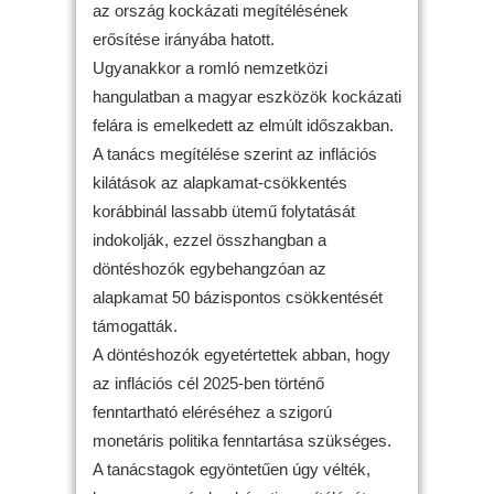
az ország kockázati megítélésének
erősítése irányába hatott.
Ugyanakkor a romló nemzetközi
hangulatban a magyar eszközök kockázati
felára is emelkedett az elmúlt időszakban.
A tanács megítélése szerint az inflációs
kilátások az alapkamat-csökkentés
korábbinál lassabb ütemű folytatását
indokolják, ezzel összhangban a
döntéshozók egybehangzóan az
alapkamat 50 bázispontos csökkentését
támogatták.
A döntéshozók egyetértettek abban, hogy
az inflációs cél 2025-ben történő
fenntartható eléréséhez a szigorú
monetáris politika fenntartása szükséges.
A tanácstagok egyöntetűen úgy vélték,