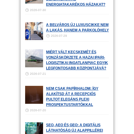
ENERGIATAKARÉKOS HÁZAKAT?
2026-07-30
A BELVÁROS ÚJ LUXUSCIKKE NEM
A LAKÁS, HANEM A PARKOLÓHELY
2026-07-29
MIÉRT VÁLT KECSKEMÉT ÉS
VONZÁSKÖRZETE A HAZAI IPARI-
LOGISZTIKAI INGATLANPIAC EGYIK
LEGFONTOSABB KÖZPONTJÁVÁ?
2026-07-21
NEM CSAK PAPÍRHALOM: ÍGY
ALAKÍTSD ÁT A RECEPCIÓS
PULTOT ELEGÁNS PLEXI
PROSPEKTUSTARTÓKKAL
2026-07-20
SEO, AEO ÉS GEO: A DIGITÁLIS
LÁTHATÓSÁG ÚJ ALAPPILLÉREI