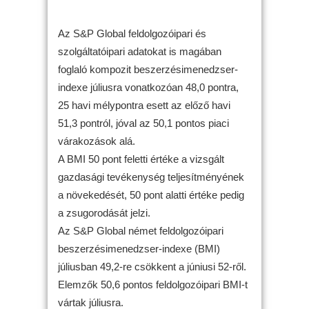
Az S&P Global feldolgozóipari és
szolgáltatóipari adatokat is magában
foglaló kompozit beszerzésimenedzser-
indexe júliusra vonatkozóan 48,0 pontra,
25 havi mélypontra esett az előző havi
51,3 pontról, jóval az 50,1 pontos piaci
várakozások alá.
A BMI 50 pont feletti értéke a vizsgált
gazdasági tevékenység teljesítményének
a növekedését, 50 pont alatti értéke pedig
a zsugorodását jelzi.
Az S&P Global német feldolgozóipari
beszerzésimenedzser-indexe (BMI)
júliusban 49,2-re csökkent a júniusi 52-ről.
Elemzők 50,6 pontos feldolgozóipari BMI-t
vártak júliusra.