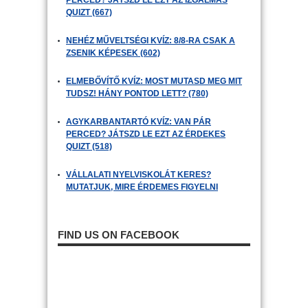
PERCED? JÁTSZD LE EZT AZ IZGALMAS
QUIZT (667)
NEHÉZ MŰVELTSÉGI KVÍZ: 8/8-RA CSAK A
ZSENIK KÉPESEK (602)
ELMEBŐVÍTŐ KVÍZ: MOST MUTASD MEG MIT
TUDSZ! HÁNY PONTOD LETT? (780)
AGYKARBANTARTÓ KVÍZ: VAN PÁR
PERCED? JÁTSZD LE EZT AZ ÉRDEKES
QUIZT (518)
VÁLLALATI NYELVISKOLÁT KERES?
MUTATJUK, MIRE ÉRDEMES FIGYELNI
FIND US ON FACEBOOK