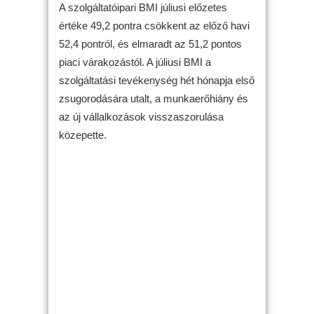
A szolgáltatóipari BMI júliusi előzetes
értéke 49,2 pontra csökkent az előző havi
52,4 pontról, és elmaradt az 51,2 pontos
piaci várakozástól. A júliusi BMI a
szolgáltatási tevékenység hét hónapja első
zsugorodására utalt, a munkaerőhiány és
az új vállalkozások visszaszorulása
közepette.