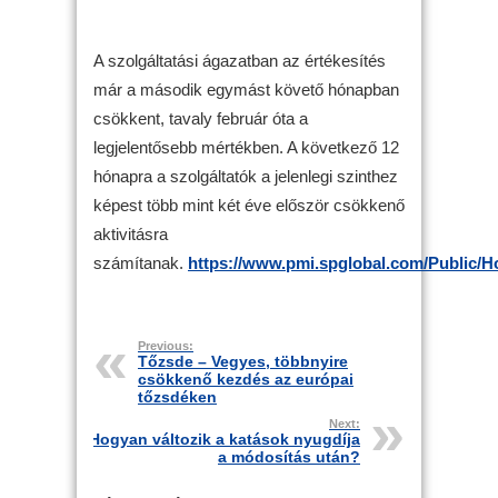
A szolgáltatási ágazatban az értékesítés
már a második egymást követő hónapban
csökkent, tavaly február óta a
legjelentősebb mértékben. A következő 12
hónapra a szolgáltatók a jelenlegi szinthez
képest több mint két éve először csökkenő
aktivitásra
számítanak.
https://www.pmi.spglobal.com/Public/
Previous:
Tőzsde – Vegyes, többnyire
csökkenő kezdés az európai
tőzsdéken
Next:
Hogyan változik a katások nyugdíja
a módosítás után?