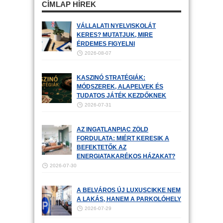
CÍMLAP HÍREK
VÁLLALATI NYELVISKOLÁT
KERES? MUTATJUK, MIRE
ÉRDEMES FIGYELNI
2026-08-07
KASZINÓ STRATÉGIÁK:
MÓDSZEREK, ALAPELVEK ÉS
TUDATOS JÁTÉK KEZDŐKNEK
2026-07-31
AZ INGATLANPIAC ZÖLD
FORDULATA: MIÉRT KERESIK A
BEFEKTETŐK AZ
ENERGIATAKARÉKOS HÁZAKAT?
2026-07-30
A BELVÁROS ÚJ LUXUSCIKKE NEM
A LAKÁS, HANEM A PARKOLÓHELY
2026-07-29