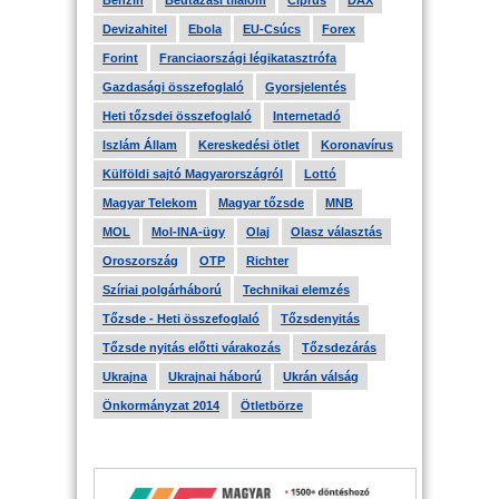
Benzin
Beutazási tilalom
Ciprus
DAX
Devizahitel
Ebola
EU-Csúcs
Forex
Forint
Franciaországi légikatasztrófa
Gazdasági összefoglaló
Gyorsjelentés
Heti tőzsdei összefoglaló
Internetadó
Iszlám Állam
Kereskedési ötlet
Koronavírus
Külföldi sajtó Magyarországról
Lottó
Magyar Telekom
Magyar tőzsde
MNB
MOL
Mol-INA-ügy
Olaj
Olasz választás
Oroszország
OTP
Richter
Szíriai polgárháború
Technikai elemzés
Tőzsde - Heti összefoglaló
Tőzsdenyitás
Tőzsde nyitás előtti várakozás
Tőzsdezárás
Ukrajna
Ukrajnai háború
Ukrán válság
Önkormányzat 2014
Ötletbörze