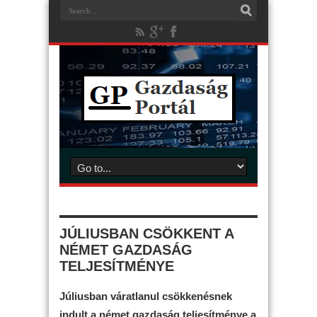
JÚLIUSBAN CSÖKKENT A
NÉMET GAZDASÁG
TELJESÍTMÉNYE
Júliusban váratlanul csökkenésnek
indult a német gazdaság teljesítménye a