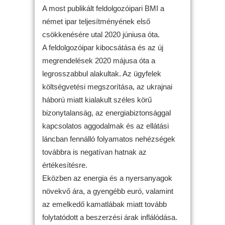
A most publikált feldolgozóipari BMI a
német ipar teljesítményének első
csökkenésére utal 2020 júniusa óta.
A feldolgozóipar kibocsátása és az új
megrendelések 2020 májusa óta a
legrosszabbul alakultak. Az ügyfelek
költségvetési megszorítása, az ukrajnai
háború miatt kialakult széles körű
bizonytalanság, az energiabiztonsággal
kapcsolatos aggodalmak és az ellátási
láncban fennálló folyamatos nehézségek
továbbra is negatívan hatnak az
értékesítésre.
Eközben az energia és a nyersanyagok
növekvő ára, a gyengébb euró, valamint
az emelkedő kamatlábak miatt tovább
folytatódott a beszerzési árak inflálódása.