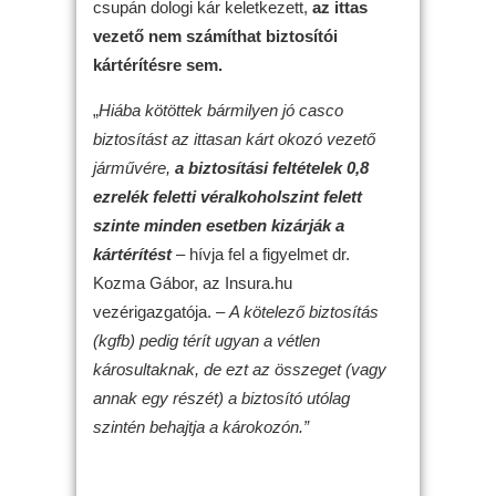
csupán dologi kár keletkezett,
az ittas
vezető nem számíthat biztosítói
kártérítésre sem.
„
Hiába kötöttek bármilyen jó casco
biztosítást az ittasan kárt okozó vezető
járművére,
a biztosítási feltételek 0,8
ezrelék feletti véralkoholszint felett
szinte minden esetben kizárják a
kártérítést
– hívja fel a figyelmet dr.
Kozma Gábor, az Insura.hu
vezérigazgatója. –
A kötelező biztosítás
(kgfb) pedig térít ugyan a vétlen
károsultaknak, de ezt az összeget (vagy
annak egy részét) a biztosító utólag
szintén behajtja a károkozón.”