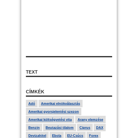
TEXT
CÍMKÉK
Adó
Amerikai elnökválasztás
Amerikai gyorsjelentési szezon
Amerikai költségvetési vita
Arany elemzése
Benzin
Beutazási tilalom
Ciprus
DAX
Devizahitel
Ebola
EU-Csúcs
Forex