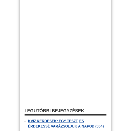
LEGUTÓBBI BEJEGYZÉSEK
KVÍZ KÉRDÉSEK: EGY TESZT, ÉS
ÉRDEKESSÉ VARÁZSOLJUK A NAPOD (554)