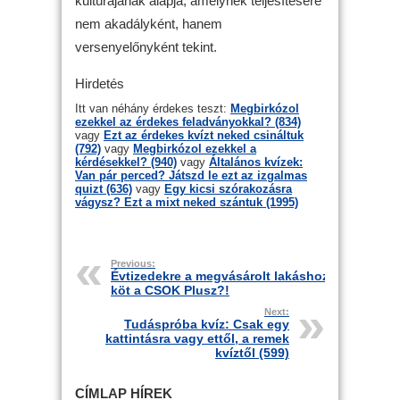
kultúrájának alapja, amelynek teljesítésére
nem akadályként, hanem
versenyelőnyként tekint.
Hirdetés
Itt van néhány érdekes teszt:
Megbirkózol
ezekkel az érdekes feladványokkal? (834)
vagy
Ezt az érdekes kvízt neked csináltuk
(792)
vagy
Megbirkózol ezekkel a
kérdésekkel? (940)
vagy
Általános kvízek:
Van pár perced? Játszd le ezt az izgalmas
quizt (636)
vagy
Egy kicsi szórakozásra
vágysz? Ezt a mixt neked szántuk (1995)
Previous:
Évtizedekre a megvásárolt lakáshoz
köt a CSOK Plusz?!
Next:
Tudáspróba kvíz: Csak egy
kattintásra vagy ettől, a remek
kvíztől (599)
CÍMLAP HÍREK