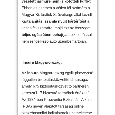
vezetett járműre nem is kötöttek kgfb-t
.
Ebben az esetben a vétlen fél számára a
Magyar Biztosítók Szövetsége által kezelt
kártalanítási számla nyújt kártérítést
a
vétlen fél számára, majd ezt az összeget
teljes egészében behajtja
a biztosítással
nem rendelkező autó üzembentartóján.
Insura Magyarország:
Az
Insura
Magyarország egyik piacvezető
független biztosításközvetítő társasága,
amely 675 biztosításközvetítő partnerén
keresztül 17 biztosító termékeit értékesíti.
Az 1994-ben Praeventio Biztosítási Alkusz
(PBA) néven alapított társaság online
összehasonlító kalkulátorok üzemeltetése