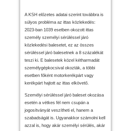
A KSH előzetes adatai szerint továbbra is
súlyos probléma az ittas közlekedés:
2023-ban 1039 esetben okozott ittas
személy személyi sérüléssel járó
közlekedési balesetet, ez az összes
sérüléssel járó balesetnek a 8 százalékát
teszi ki. E balesetek közel kétharmadát
személygépkocsival okozták, a többi
esetben főként motorkerékpárt vagy
kerékpárt hajtott az ittas elkövető.
Személyi sérüléssel járó baleset okozása
esetén a vétkes fél nem csupán a
jogosítványát veszítheti el, hanem a
szabadságát is. Ugyanakkor számolni kell
azzal is, hogy akár személyi sérülés, akár