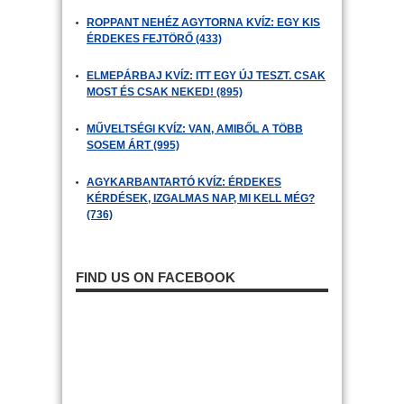
ROPPANT NEHÉZ AGYTORNA KVÍZ: EGY KIS
ÉRDEKES FEJTÖRŐ (433)
ELMEPÁRBAJ KVÍZ: ITT EGY ÚJ TESZT. CSAK
MOST ÉS CSAK NEKED! (895)
MŰVELTSÉGI KVÍZ: VAN, AMIBŐL A TÖBB
SOSEM ÁRT (995)
AGYKARBANTARTÓ KVÍZ: ÉRDEKES
KÉRDÉSEK, IZGALMAS NAP, MI KELL MÉG?
(736)
FIND US ON FACEBOOK