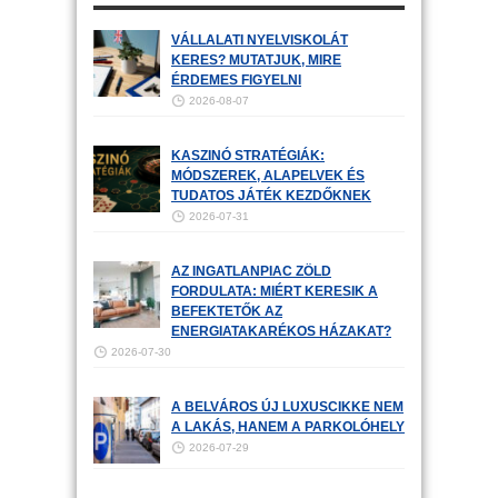
VÁLLALATI NYELVISKOLÁT
KERES? MUTATJUK, MIRE
ÉRDEMES FIGYELNI
2026-08-07
KASZINÓ STRATÉGIÁK:
MÓDSZEREK, ALAPELVEK ÉS
TUDATOS JÁTÉK KEZDŐKNEK
2026-07-31
AZ INGATLANPIAC ZÖLD
FORDULATA: MIÉRT KERESIK A
BEFEKTETŐK AZ
ENERGIATAKARÉKOS HÁZAKAT?
2026-07-30
A BELVÁROS ÚJ LUXUSCIKKE NEM
A LAKÁS, HANEM A PARKOLÓHELY
2026-07-29