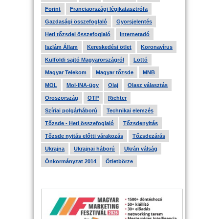
Forint
Franciaországi légikatasztrófa
Gazdasági összefoglaló
Gyorsjelentés
Heti tőzsdei összefoglaló
Internetadó
Iszlám Állam
Kereskedési ötlet
Koronavírus
Külföldi sajtó Magyarországról
Lottó
Magyar Telekom
Magyar tőzsde
MNB
MOL
Mol-INA-ügy
Olaj
Olasz választás
Oroszország
OTP
Richter
Szíriai polgárháború
Technikai elemzés
Tőzsde - Heti összefoglaló
Tőzsdenyitás
Tőzsde nyitás előtti várakozás
Tőzsdezárás
Ukrajna
Ukrajnai háború
Ukrán válság
Önkormányzat 2014
Ötletbörze