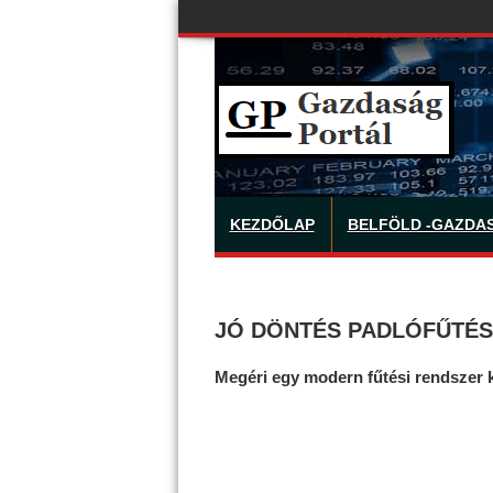
KEZDŐLAP
BELFÖLD -GAZDA
JÓ DÖNTÉS PADLÓFŰTÉS
Megéri egy modern fűtési rendszer k