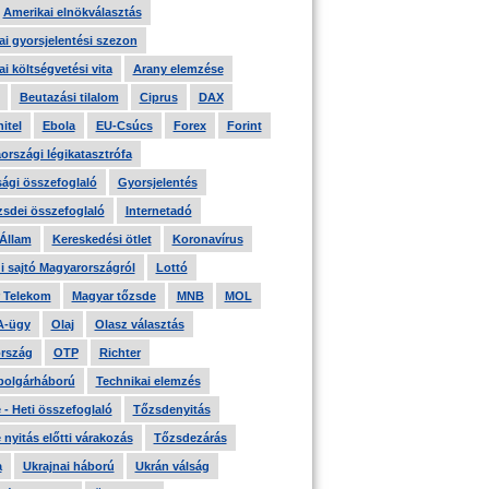
Amerikai elnökválasztás
i gyorsjelentési szezon
i költségvetési vita
Arany elemzése
Beutazási tilalom
Ciprus
DAX
itel
Ebola
EU-Csúcs
Forex
Forint
országi légikatasztrófa
ági összefoglaló
Gyorsjelentés
zsdei összefoglaló
Internetadó
 Állam
Kereskedési ötlet
Koronavírus
i sajtó Magyarországról
Lottó
 Telekom
Magyar tőzsde
MNB
MOL
A-ügy
Olaj
Olasz választás
rszág
OTP
Richter
 polgárháború
Technikai elemzés
- Heti összefoglaló
Tőzsdenyitás
nyitás előtti várakozás
Tőzsdezárás
a
Ukrajnai háború
Ukrán válság