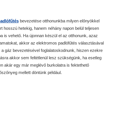
adlófűtés
bevezetése otthonunkba milyen előnyökkel
tart hosszú hetekig, hanem néhány napon belül teljesen
ba is vehető. Ha újonnan készül el az otthonunk, azaz
lyamatokat, akkor az elektromos padlófűtés választásával
 a gáz bevezetésével foglalatoskodnunk, hiszen ezekre
sra akkor sem feltétlenül lesz szükségünk, ha esetleg
en akár egy már meglévő burkolatra is fektethető
őszőnyeg mellett döntünk például.