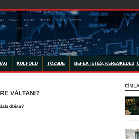
SÁG
KÜLFÖLD
TŐZSDE
BEFEKTETÉS, KERESKEDÉS, 
CÍMLA
RE VÁLTANI?
ialakítása?