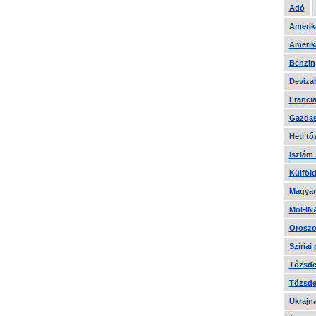
Adó
Amerika
Amerika
Benzin
Devizah
Francia
Gazdas
Heti tő
Iszlám
Külföld
Magyar
Mol-IN
Oroszo
Szíriai
Tőzsde 
Tőzsde 
Ukrajn