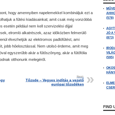
MŰVE
pont, hogy amennyiben napelemekkel kombináljuk ezt a
AHHO
(578)
olhatjuk a fűtési kiadásainkat; amit csak még vonzóbbá
és esetén például nem kell szervizelési díjjal
AGYT
ek, elromló alkatrészek, azaz időközben felmerülő
JÓ A
(873)
tlenül élvezhetjük az elektromos padlófűtést, ami
ít, jobb hőelosztással. Nem utolsó érdeme, amit meg
IROD
jóval egyszerűbb akár a fűtőszőnyeg, akár a fűtőfólia
VILÁ
(595)
kodnak otthonunk melegéről.
OKOS
HÁNY
Next:
egy
Tőzsde – Vegyes indítás a vezető
ELME
európai tőzsdéken
CSER
FIND