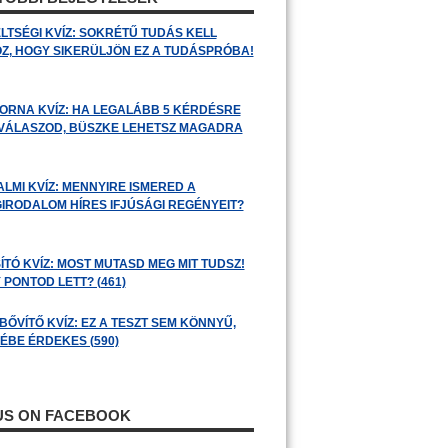
LTSÉGI KVÍZ: SOKRÉTŰ TUDÁS KELL
Z, HOGY SIKERÜLJÖN EZ A TUDÁSPRÓBA!
ORNA KVÍZ: HA LEGALÁBB 5 KÉRDÉSRE
 VÁLASZOD, BÜSZKE LEHETSZ MAGADRA
ALMI KVÍZ: MENNYIRE ISMERED A
GIRODALOM HÍRES IFJÚSÁGI REGÉNYEIT?
ÍTÓ KVÍZ: MOST MUTASD MEG MIT TUDSZ!
 PONTOD LETT? (461)
BŐVÍTŐ KVÍZ: EZ A TESZT SEM KÖNNYŰ,
ÉBE ÉRDEKES (590)
 US ON FACEBOOK