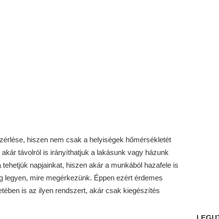
érlése, hiszen nem csak a helyiségek hőmérsékletét
akár távolról is irányíthatjuk a lakásunk vagy házunk
á tehetjük napjainkat, hiszen akár a munkából hazafele is
leg legyen, mire megérkezünk. Éppen ezért érdemes
etében is az ilyen rendszert, akár csak kiegészítés
LEGU