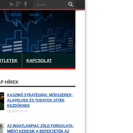
ÖTLETEK
KAPCSOLAT
P HÍREK
KASZINÓ STRATÉGIÁK: MÓDSZEREK,
ALAPELVEK ÉS TUDATOS JÁTÉK
KEZDŐKNEK
2026-07-31
AZ INGATLANPIAC ZÖLD FORDULATA:
MIÉRT KERESIK A BEFEKTETŐK AZ