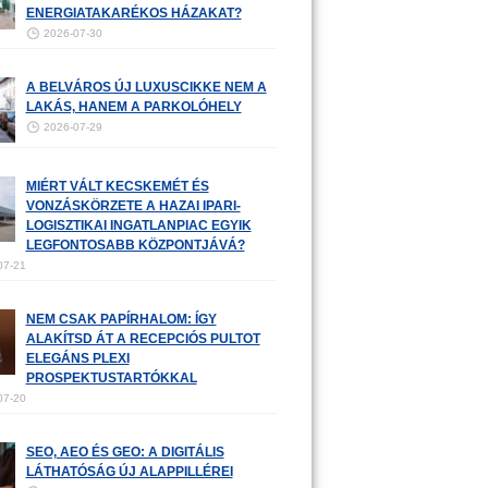
ENERGIATAKARÉKOS HÁZAKAT?
2026-07-30
A BELVÁROS ÚJ LUXUSCIKKE NEM A
LAKÁS, HANEM A PARKOLÓHELY
2026-07-29
MIÉRT VÁLT KECSKEMÉT ÉS
VONZÁSKÖRZETE A HAZAI IPARI-
LOGISZTIKAI INGATLANPIAC EGYIK
LEGFONTOSABB KÖZPONTJÁVÁ?
07-21
NEM CSAK PAPÍRHALOM: ÍGY
ALAKÍTSD ÁT A RECEPCIÓS PULTOT
ELEGÁNS PLEXI
PROSPEKTUSTARTÓKKAL
07-20
SEO, AEO ÉS GEO: A DIGITÁLIS
LÁTHATÓSÁG ÚJ ALAPPILLÉREI