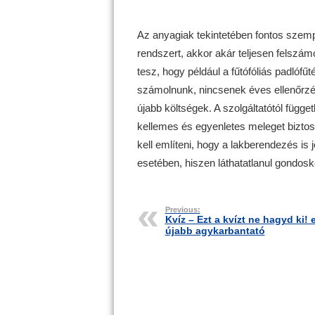
Az anyagiak tekintetében fontos szem
rendszert, akkor akár teljesen felszám
tesz, hogy például a fűtófóliás padlófűt
számolnunk, nincsenek éves ellenőrzés
újabb költségek. A szolgáltatótól függe
kellemes és egyenletes meleget biztos
kell említeni, hogy a lakberendezés is 
esetében, hiszen láthatatlanul gondos
Previous:
Kvíz – Ezt a kvízt ne hagyd ki! 
újabb agykarbantató