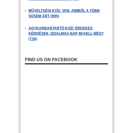
MŰVELTSÉGI KVÍZ: VAN, AMIBŐL A TÖBB
SOSEM ÁRT (995)
AGYKARBANTARTÓ KVÍZ: ÉRDEKES
KÉRDÉSEK, IZGALMAS NAP, MI KELL MÉG?
(736)
FIND US ON FACEBOOK