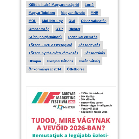
Külföldi sajtó Magyarországról
Lottó
Magyar Telekom
Magyar tőzsde
MNB
MOL
Mol-INA-ügy
Olaj
Olasz választás
Oroszország
OTP
Richter
Szíriai polgárháború
Technikai elemzés
Tőzsde - Heti összefoglaló
Tőzsdenyitás
Tőzsde nyitás előtti várakozás
Tőzsdezárás
Ukrajna
Ukrajnai háború
Ukrán válság
Önkormányzat 2014
Ötletbörze