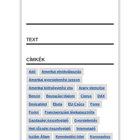
TEXT
CÍMKÉK
Adó
Amerikai elnökválasztás
Amerikai gyorsjelentési szezon
Amerikai költségvetési vita
Arany elemzése
Benzin
Beutazási tilalom
Ciprus
DAX
Devizahitel
Ebola
EU-Csúcs
Forex
Forint
Franciaországi légikatasztrófa
Gazdasági összefoglaló
Gyorsjelentés
Heti tőzsdei összefoglaló
Internetadó
Iszlám Állam
Kereskedési ötlet
Koronavírus