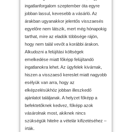
ingatlanforgalom szeptember óta egyre
jobban lassul, kevesebb a vásárló. Az
árakban ugyanakkor jelentős visszaesés
egyelőre nem látszik, mert még hónapokig
tarthat, mire az eladók többsége rájön,
hogy nem talál vevőt a korábbi árakon.
Alkudozni a felújítási költségek
emelkedése miatt főképp felújítandó
ingatlanokra lehet. Az ügyfelek kivárnak,
hiszen a visszaeső kereslet miatt nagyobb
esélyük van arra, hogy az
elképzelésükhöz jobban illeszkedő
ajánlatot találjanak. A helyzet főképp a
befektetőknek kedvez, főképp azok
vásárolnak most, akiknek nincs
szükségük hitelre a vételár kifizetéséhez –
írták.