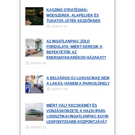
KASZINÓ STRATÉGIÁK:
MÓDSZEREK, ALAPELVEK ÉS
TUDATOS JÁTÉK KEZDŐKNEK
2026-07-31
AZ INGATLANPIAC ZÖLD
FORDULATA: MIÉRT KERESIK A
BEFEKTETŐK AZ
ENERGIATAKARÉKOS HÁZAKAT?
2026-07-30
A BELVÁROS ÚJ LUXUSCIKKE NEM
A LAKÁS, HANEM A PARKOLÓHELY
2026-07-29
MIÉRT VÁLT KECSKEMÉT ÉS
VONZÁSKÖRZETE A HAZAI IPARI-
LOGISZTIKAI INGATLANPIAC EGYIK
LEGFONTOSABB KÖZPONTJÁVÁ?
2026-07-21