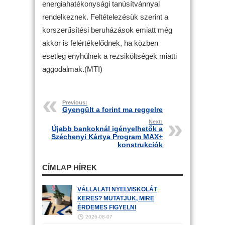
energiahatékonysági tanúsítvánnyal
rendelkeznek. Feltételezésük szerint a
korszerűsítési beruházások emiatt még
akkor is felértékelődnek, ha közben
esetleg enyhülnek a rezsiköltségek miatti
aggodalmak.(MTI)
Previous:
Gyengült a forint ma reggelre
Next:
Újabb bankoknál igényelhetők a
Széchenyi Kártya Program MAX+
konstrukciók
CÍMLAP HÍREK
VÁLLALATI NYELVISKOLÁT
KERES? MUTATJUK, MIRE
ÉRDEMES FIGYELNI
2026-08-07