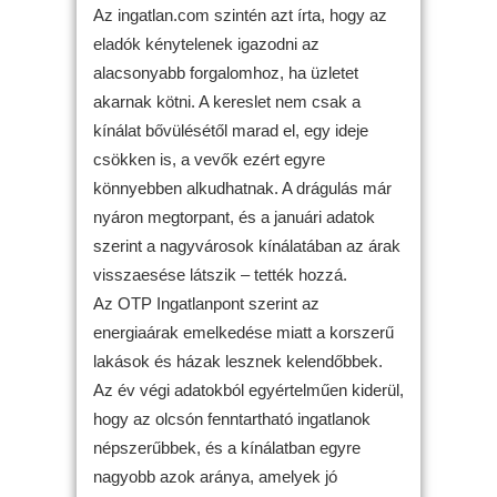
Az ingatlan.com szintén azt írta, hogy az
eladók kénytelenek igazodni az
alacsonyabb forgalomhoz, ha üzletet
akarnak kötni. A kereslet nem csak a
kínálat bővülésétől marad el, egy ideje
csökken is, a vevők ezért egyre
könnyebben alkudhatnak. A drágulás már
nyáron megtorpant, és a januári adatok
szerint a nagyvárosok kínálatában az árak
visszaesése látszik – tették hozzá.
Az OTP Ingatlanpont szerint az
energiaárak emelkedése miatt a korszerű
lakások és házak lesznek kelendőbbek.
Az év végi adatokból egyértelműen kiderül,
hogy az olcsón fenntartható ingatlanok
népszerűbbek, és a kínálatban egyre
nagyobb azok aránya, amelyek jó