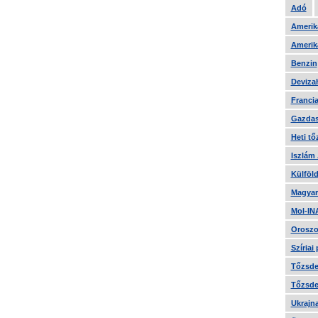
Adó
Amerika
Amerika
Benzin
Devizah
Francia
Gazdas
Heti tő
Iszlám
Külföld
Magyar
Mol-IN
Oroszo
Szíriai
Tőzsde 
Tőzsde 
Ukrajn