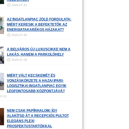
2026-07-31
AZ INGATLANPIAC ZÖLD FORDULATA:
MIÉRT KERESIK A BEFEKTETŐK AZ
ENERGIATAKARÉKOS HÁZAKAT?
2026-07-30
A BELVÁROS ÚJ LUXUSCIKKE NEM A
LAKÁS, HANEM A PARKOLÓHELY
2026-07-29
MIÉRT VÁLT KECSKEMÉT ÉS
VONZÁSKÖRZETE A HAZAI IPARI-
LOGISZTIKAI INGATLANPIAC EGYIK
LEGFONTOSABB KÖZPONTJÁVÁ?
07-21
NEM CSAK PAPÍRHALOM: ÍGY
ALAKÍTSD ÁT A RECEPCIÓS PULTOT
ELEGÁNS PLEXI
PROSPEKTUSTARTÓKKAL