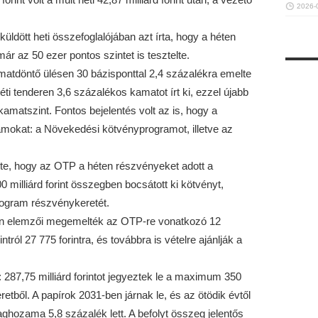
2026-
küldött heti összefoglalójában azt írta, hogy a héten
ár az 50 ezer pontos szintet is tesztelte.
matdöntő ülésen 30 bázisponttal 2,4 százalékra emelte
éti tenderen 3,6 százalékos kamatot írt ki, ezzel újabb
kamatszint. Fontos bejelentés volt az is, hogy a
amokat: a Növekedési kötvényprogramot, illetve az
melte, hogy az OTP a héten részvényeket adott a
 milliárd forint összegben bocsátott ki kötvényt,
program részvénykeretét.
an elemzői megemelték az OTP-re vonatkozó 12
tról 27 775 forintra, és továbbra is vételre ajánlják a
 287,75 milliárd forintot jegyeztek le a maximum 350
retből. A papírok 2031-ben járnak le, és az ötödik évtől
ghozama 5,8 százalék lett. A befolyt összeg jelentős