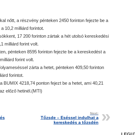
al nőtt, a részvény pénteken 2450 forinton fejezte be a
10,2 milliárd forintot.
ökkent, 17 200 forinton zártak a hét utolsó kereskedési
milliárd forint volt.
ten, pénteken 8595 forinton fejezte be a kereskedést a
lliárd forint volt.
lyameséssel zárta a hetet, pénteken 409,50 forinton
árd forintot.
a BUMIX 4218,74 ponton fejezt be a hetet, ami 40,21
az előző hetinél.(MTI)
Next:
tés
Tőzsde – Eséssel indulhat a
kereskedés a tőzsdén
LEGU