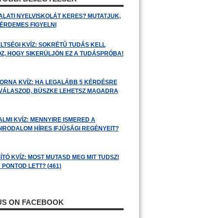
ALATI NYELVISKOLÁT KERES? MUTATJUK,
 ÉRDEMES FIGYELNI
LTSÉGI KVÍZ: SOKRÉTŰ TUDÁS KELL
Z, HOGY SIKERÜLJÖN EZ A TUDÁSPRÓBA!
ORNA KVÍZ: HA LEGALÁBB 5 KÉRDÉSRE
 VÁLASZOD, BÜSZKE LEHETSZ MAGADRA
ALMI KVÍZ: MENNYIRE ISMERED A
GIRODALOM HÍRES IFJÚSÁGI REGÉNYEIT?
ÍTÓ KVÍZ: MOST MUTASD MEG MIT TUDSZ!
 PONTOD LETT? (461)
 US ON FACEBOOK