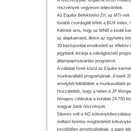
részvények vegyesen teljesítettek.
Az Equilor Befektetési Zrt. az MTI-nek 
tovább csordogált lefelé a BUX index, m
Kitértek arra, hogy az MNB a keddi ka
az alapkamatot, illetve az egyhetes bet
30 bázisponttal emelkedett az effektív 
jegybank lezárja a válságkezelő progr
állampapírvásárlási programot.
A vállalati hírek közül az Equilor kie
munkavállalói programjának. A bank 200
amelyből feltöltötték a munkavállalói 
Hozzátették, hogy a héten a JP Morg
hónapos célárukat a korábbi 24 750 forin
magyar bank részvényét.
Sikeres volt a 4iG kötvénykibocsátása:
milliárd forintos meghirdetett kötvényke
kezdődően amortizálódnak, a papír átla