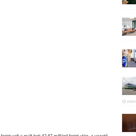
2026-
rint volt a múlt heti 42,87 milliárd forint után, a vezető