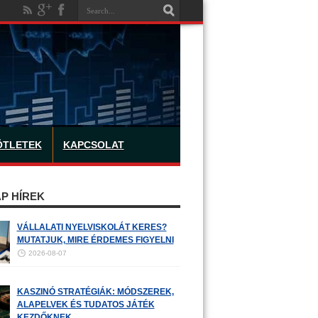
ÖTLETEK
KAPCSOLAT
P HÍREK
VÁLLALATI NYELVISKOLÁT KERES?
MUTATJUK, MIRE ÉRDEMES FIGYELNI
2026-08-07
KASZINÓ STRATÉGIÁK: MÓDSZEREK,
ALAPELVEK ÉS TUDATOS JÁTÉK
KEZDŐKNEK