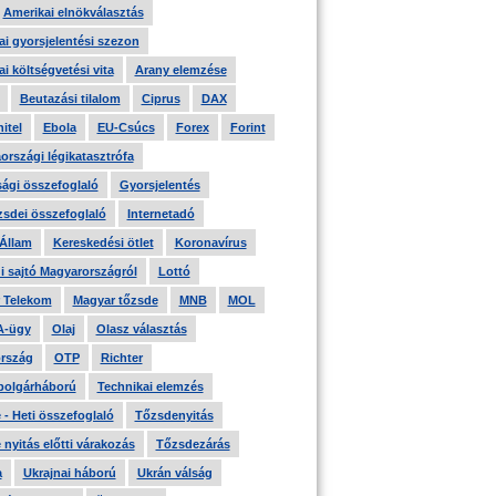
Amerikai elnökválasztás
i gyorsjelentési szezon
i költségvetési vita
Arany elemzése
Beutazási tilalom
Ciprus
DAX
itel
Ebola
EU-Csúcs
Forex
Forint
országi légikatasztrófa
ági összefoglaló
Gyorsjelentés
zsdei összefoglaló
Internetadó
 Állam
Kereskedési ötlet
Koronavírus
i sajtó Magyarországról
Lottó
 Telekom
Magyar tőzsde
MNB
MOL
A-ügy
Olaj
Olasz választás
rszág
OTP
Richter
 polgárháború
Technikai elemzés
- Heti összefoglaló
Tőzsdenyitás
nyitás előtti várakozás
Tőzsdezárás
a
Ukrajnai háború
Ukrán válság