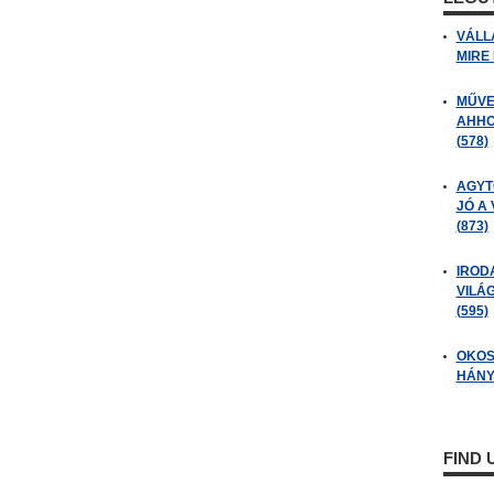
VÁLL
MIRE
MŰVE
AHHO
(578)
AGYT
JÓ A
(873)
IROD
VILÁ
(595)
OKOS
HÁNY
FIND