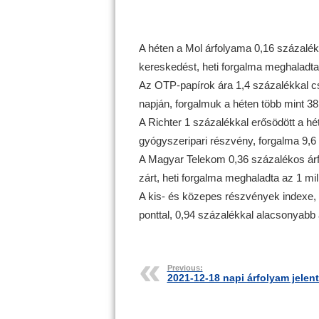
A héten a Mol árfolyama 0,16 százalékk
kereskedést, heti forgalma meghaladta a 
Az OTP-papírok ára 1,4 százalékkal cs
napján, forgalmuk a héten több mint 38,1 
A Richter 1 százalékkal erősödött a hé
gyógyszeripari részvény, forgalma 9,6 mi
A Magyar Telekom 0,36 százalékos árfo
zárt, heti forgalma meghaladta az 1 milli
A kis- és közepes részvények indexe, 
ponttal, 0,94 százalékkal alacsonyabb 
Previous:
2021-12-18 napi árfolyam jelen