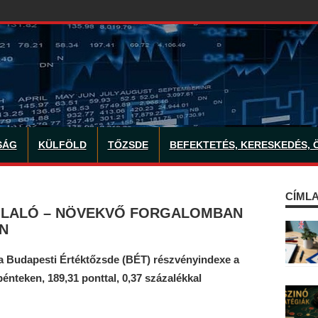
SÁG
KÜLFÖLD
TŐZSDE
BEFEKTETÉS, KERESKEDÉS, 
CÍMLA
GLALÓ – NÖVEKVŐ FORGALOMBAN
N
a Budapesti Értéktőzsde (BÉT) részvényindexe a
énteken, 189,31 ponttal, 0,37 százalékkal