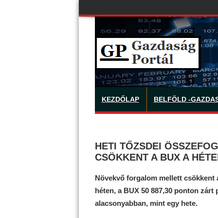
KEZDŐLAP
BELFÖLD -GAZDA
HETI TŐZSDEI ÖSSZEFO
CSÖKKENT A BUX A HÉTE
Növekvő forgalom mellett csökkent 
héten, a BUX 50 887,30 ponton zárt p
alacsonyabban, mint egy hete.