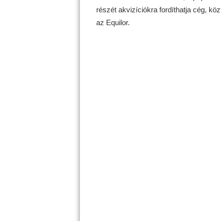
részét akvizíciókra fordíthatja cég, k
az Equilor.