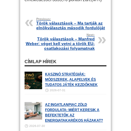
Previous:
Török választások – Ma tartják az
elnökválasztás második fordulóját
Next:
Török választások – Manfred
Weber: véget kell vetni a török EU-
csatlakozási folyamatnak
CÍMLAP HÍREK
KASZINÓ STRATÉGIÁK:
MÓDSZEREK, ALAPELVEK ÉS
TUDATOS JÁTÉK KEZDŐKNEK
2026-07-31
AZ INGATLANPIAC ZÖLD
FORDULATA: MIÉRT KERESIK A
BEFEKTETŐK AZ
ENERGIATAKARÉKOS HÁZAKAT?
2026-07-30