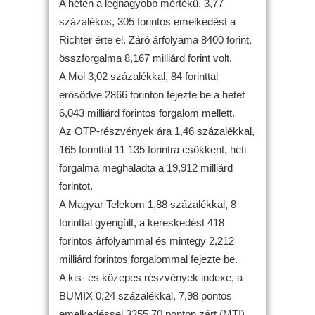
A héten a legnagyobb mértékű, 3,77
százalékos, 305 forintos emelkedést a
Richter érte el. Záró árfolyama 8400 forint,
összforgalma 8,167 milliárd forint volt.
A Mol 3,02 százalékkal, 84 forinttal
erősödve 2866 forinton fejezte be a hetet
6,043 milliárd forintos forgalom mellett.
Az OTP-részvények ára 1,46 százalékkal,
165 forinttal 11 135 forintra csökkent, heti
forgalma meghaladta a 19,912 milliárd
forintot.
A Magyar Telekom 1,88 százalékkal, 8
forinttal gyengült, a kereskedést 418
forintos árfolyammal és mintegy 2,212
milliárd forintos forgalommal fejezte be.
A kis- és közepes részvények indexe, a
BUMIX 0,24 százalékkal, 7,98 pontos
emelkedéssel 3355,70 ponton zárt.(MTI)