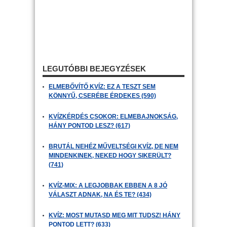
LEGUTÓBBI BEJEGYZÉSEK
ELMEBŐVÍTŐ KVÍZ: EZ A TESZT SEM
KÖNNYŰ, CSERÉBE ÉRDEKES (590)
KVÍZKÉRDÉS CSOKOR: ELMEBAJNOKSÁG,
HÁNY PONTOD LESZ? (617)
BRUTÁL NEHÉZ MŰVELTSÉGI KVÍZ, DE NEM
MINDENKINEK, NEKED HOGY SIKERÜLT?
(741)
KVÍZ-MIX: A LEGJOBBAK EBBEN A 8 JÓ
VÁLASZT ADNAK, NA ÉS TE? (434)
KVÍZ: MOST MUTASD MEG MIT TUDSZ! HÁNY
PONTOD LETT? (633)