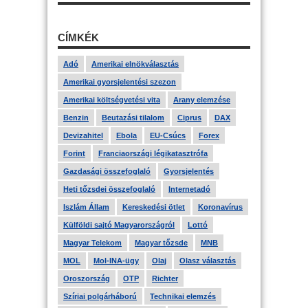
CÍMKÉK
Adó
Amerikai elnökválasztás
Amerikai gyorsjelentési szezon
Amerikai költségvetési vita
Arany elemzése
Benzin
Beutazási tilalom
Ciprus
DAX
Devizahitel
Ebola
EU-Csúcs
Forex
Forint
Franciaországi légikatasztrófa
Gazdasági összefoglaló
Gyorsjelentés
Heti tőzsdei összefoglaló
Internetadó
Iszlám Állam
Kereskedési ötlet
Koronavírus
Külföldi sajtó Magyarországról
Lottó
Magyar Telekom
Magyar tőzsde
MNB
MOL
Mol-INA-ügy
Olaj
Olasz választás
Oroszország
OTP
Richter
Szíriai polgárháború
Technikai elemzés