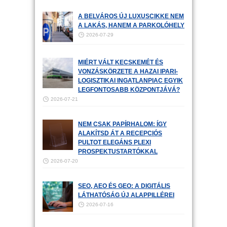
A BELVÁROS ÚJ LUXUSCIKKE NEM
A LAKÁS, HANEM A PARKOLÓHELY
2026-07-29
MIÉRT VÁLT KECSKEMÉT ÉS
VONZÁSKÖRZETE A HAZAI IPARI-
LOGISZTIKAI INGATLANPIAC EGYIK
LEGFONTOSABB KÖZPONTJÁVÁ?
2026-07-21
NEM CSAK PAPÍRHALOM: ÍGY
ALAKÍTSD ÁT A RECEPCIÓS
PULTOT ELEGÁNS PLEXI
PROSPEKTUSTARTÓKKAL
2026-07-20
SEO, AEO ÉS GEO: A DIGITÁLIS
LÁTHATÓSÁG ÚJ ALAPPILLÉREI
2026-07-16