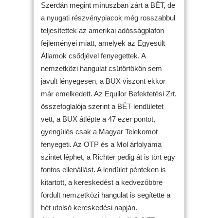
Szerdán megint mínuszban zárt a BÉT, de
a nyugati részvénypiacok még rosszabbul
teljesítettek az amerikai adósságplafon
fejleményei miatt, amelyek az Egyesült
Államok csődjével fenyegettek. A
nemzetközi hangulat csütörtökön sem
javult lényegesen, a BUX viszont ekkor
már emelkedett. Az Equilor Befektetési Zrt.
összefoglalója szerint a BÉT lendületet
vett, a BUX átlépte a 47 ezer pontot,
gyengülés csak a Magyar Telekomot
fenyegeti. Az OTP és a Mol árfolyama
szintet léphet, a Richter pedig át is tört egy
fontos ellenállást. A lendület pénteken is
kitartott, a kereskedést a kedvezőbbre
fordult nemzetközi hangulat is segítette a
hét utolsó kereskedési napján.