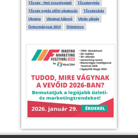
Tőzsde - Heti összefoglaló
Tőzsdenyitás
Tőzsde nyitás előtti várakozás
Tőzsdezárás
Ukrajna
Ukrajnai háború
Ukrán válság
Önkormányzat 2014
Ötletbörze