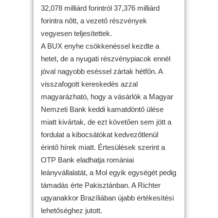
32,078 milliárd forintról 37,376 milliárd
forintra nőtt, a vezető részvények
vegyesen teljesítettek.
A BUX enyhe csökkenéssel kezdte a
hetet, de a nyugati részvénypiacok ennél
jóval nagyobb eséssel zártak hétfőn. A
visszafogott kereskedés azzal
magyarázható, hogy a vásárlók a Magyar
Nemzeti Bank keddi kamatdöntő ülése
miatt kivártak, de ezt követően sem jött a
fordulat a kibocsátókat kedvezőtlenül
érintő hírek miatt. Értesülések szerint a
OTP Bank eladhatja romániai
leányvállalatát, a Mol egyik egységét pedig
támadás érte Pakisztánban. A Richter
ugyanakkor Brazíliában újabb értékesítési
lehetőséghez jutott.