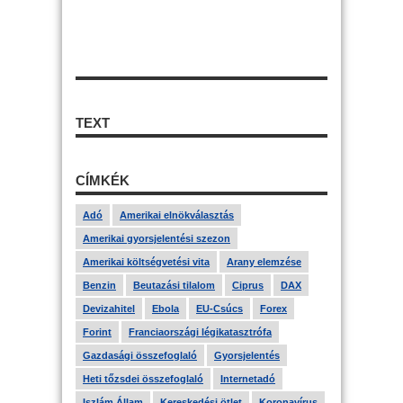
TEXT
CÍMKÉK
Adó
Amerikai elnökválasztás
Amerikai gyorsjelentési szezon
Amerikai költségvetési vita
Arany elemzése
Benzin
Beutazási tilalom
Ciprus
DAX
Devizahitel
Ebola
EU-Csúcs
Forex
Forint
Franciaországi légikatasztrófa
Gazdasági összefoglaló
Gyorsjelentés
Heti tőzsdei összefoglaló
Internetadó
Iszlám Állam
Kereskedési ötlet
Koronavírus