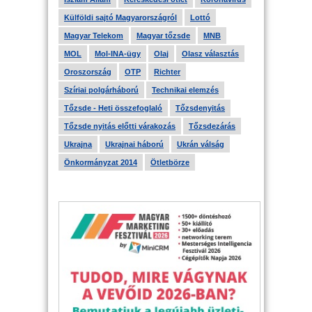
Külföldi sajtó Magyarországról
Lottó
Magyar Telekom
Magyar tőzsde
MNB
MOL
Mol-INA-ügy
Olaj
Olasz választás
Oroszország
OTP
Richter
Szíriai polgárháború
Technikai elemzés
Tőzsde - Heti összefoglaló
Tőzsdenyitás
Tőzsde nyitás előtti várakozás
Tőzsdezárás
Ukrajna
Ukrajnai háború
Ukrán válság
Önkormányzat 2014
Ötletbörze