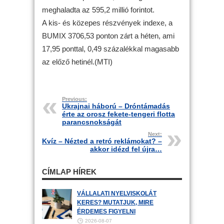
meghaladta az 595,2 millió forintot.
A kis- és közepes részvények indexe, a
BUMIX 3706,53 ponton zárt a héten, ami
17,95 ponttal, 0,49 százalékkal magasabb
az előző hetinél.(MTI)
Previous:
Ukrajnai háború – Dróntámadás
érte az orosz fekete-tengeri flotta
parancsnokságát
Next:
Kvíz – Nézted a retró reklámokat? –
akkor idézd fel újra…
CÍMLAP HÍREK
VÁLLALATI NYELVISKOLÁT
KERES? MUTATJUK, MIRE
ÉRDEMES FIGYELNI
2026-08-07