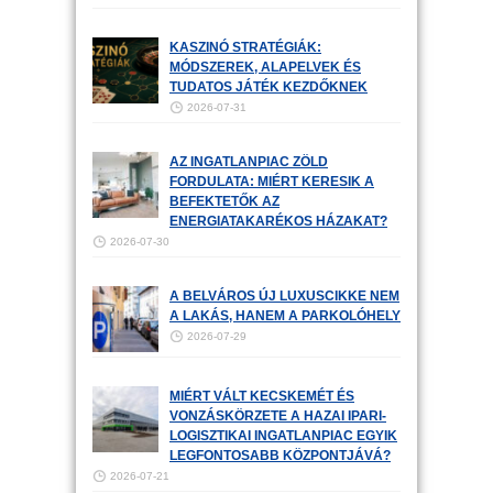
KASZINÓ STRATÉGIÁK:
MÓDSZEREK, ALAPELVEK ÉS
TUDATOS JÁTÉK KEZDŐKNEK
2026-07-31
AZ INGATLANPIAC ZÖLD
FORDULATA: MIÉRT KERESIK A
BEFEKTETŐK AZ
ENERGIATAKARÉKOS HÁZAKAT?
2026-07-30
A BELVÁROS ÚJ LUXUSCIKKE NEM
A LAKÁS, HANEM A PARKOLÓHELY
2026-07-29
MIÉRT VÁLT KECSKEMÉT ÉS
VONZÁSKÖRZETE A HAZAI IPARI-
LOGISZTIKAI INGATLANPIAC EGYIK
LEGFONTOSABB KÖZPONTJÁVÁ?
2026-07-21