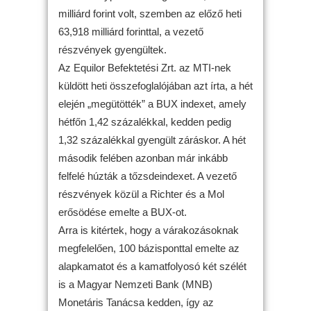
milliárd forint volt, szemben az előző heti
63,918 milliárd forinttal, a vezető
részvények gyengültek.
Az Equilor Befektetési Zrt. az MTI-nek
küldött heti összefoglalójában azt írta, a hét
elején „megütötték” a BUX indexet, amely
hétfőn 1,42 százalékkal, kedden pedig
1,32 százalékkal gyengült záráskor. A hét
második felében azonban már inkább
felfelé húzták a tőzsdeindexet. A vezető
részvények közül a Richter és a Mol
erősödése emelte a BUX-ot.
Arra is kitértek, hogy a várakozásoknak
megfelelően, 100 bázisponttal emelte az
alapkamatot és a kamatfolyosó két szélét
is a Magyar Nemzeti Bank (MNB)
Monetáris Tanácsa kedden, így az