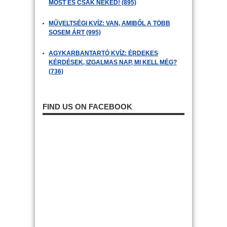
MOST ÉS CSAK NEKED! (895)
MŰVELTSÉGI KVÍZ: VAN, AMIBŐL A TÖBB
SOSEM ÁRT (995)
AGYKARBANTARTÓ KVÍZ: ÉRDEKES
KÉRDÉSEK, IZGALMAS NAP, MI KELL MÉG?
(736)
FIND US ON FACEBOOK