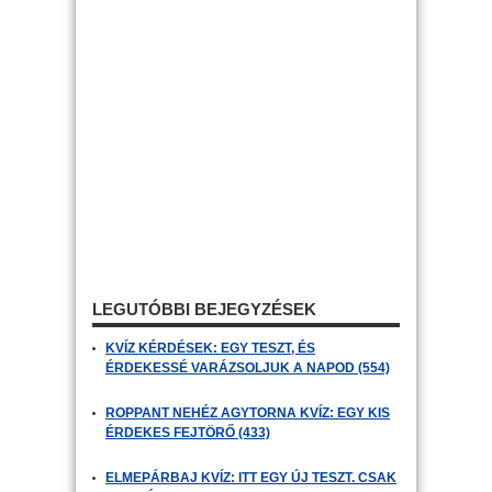
LEGUTÓBBI BEJEGYZÉSEK
KVÍZ KÉRDÉSEK: EGY TESZT, ÉS
ÉRDEKESSÉ VARÁZSOLJUK A NAPOD (554)
ROPPANT NEHÉZ AGYTORNA KVÍZ: EGY KIS
ÉRDEKES FEJTÖRŐ (433)
ELMEPÁRBAJ KVÍZ: ITT EGY ÚJ TESZT. CSAK