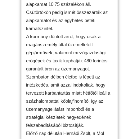
alapkamat 10,75 százalékon áll.
Csütörtökön pedig ismét összezárták az
alapkamatot és az egyhetes betéti
kamatszintet.
A kormány döntött arról, hogy csak a
magánszemély által üzemeltetett
gépjárművek, valamint mezőgazdasági
erőgépek és taxik kaphatják 480 forintos
garantált áron az üzemanyagot.
Szombaton délben életbe is lépett az
intézkedés, amit azzal indokoltak, hogy
tervezett karbantartás miatt hétfőtől leáll a
százhalombattai kőolajfinomító, így az
üzemanyagellátást importból és a
stratégiai készletek negyedének
felszabadításából biztosítják.
Előző nap délután Hernádi Zsolt, a Mol