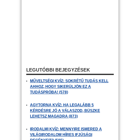
LEGUTÓBBI BEJEGYZÉSEK
MŰVELTSÉGI KVÍZ: SOKRÉTŰ TUDÁS KELL
AHHOZ, HOGY SIKERÜLJÖN EZ A
TUDÁSPRÓBA! (578)
AGYTORNA KVÍZ: HA LEGALÁBB 5
KÉRDÉSRE JÓ A VÁLASZOD, BÜSZKE
LEHETSZ MAGADRA (873)
IRODALMI KVÍZ: MENNYIRE ISMERED A
VILÁGIRODALOM HÍRES IFJÚSÁGI