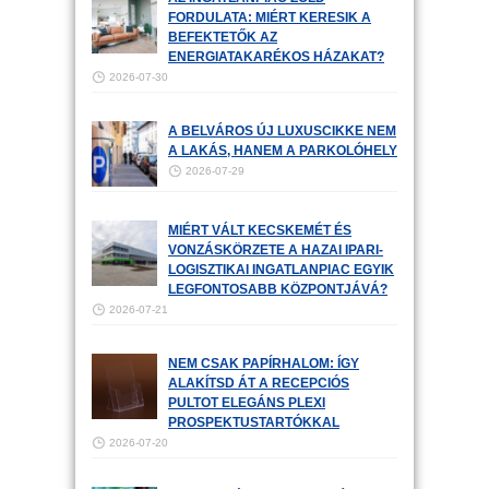
FORDULATA: MIÉRT KERESIK A
BEFEKTETŐK AZ
ENERGIATAKARÉKOS HÁZAKAT?
2026-07-30
A BELVÁROS ÚJ LUXUSCIKKE NEM
A LAKÁS, HANEM A PARKOLÓHELY
2026-07-29
MIÉRT VÁLT KECSKEMÉT ÉS
VONZÁSKÖRZETE A HAZAI IPARI-
LOGISZTIKAI INGATLANPIAC EGYIK
LEGFONTOSABB KÖZPONTJÁVÁ?
2026-07-21
NEM CSAK PAPÍRHALOM: ÍGY
ALAKÍTSD ÁT A RECEPCIÓS
PULTOT ELEGÁNS PLEXI
PROSPEKTUSTARTÓKKAL
2026-07-20