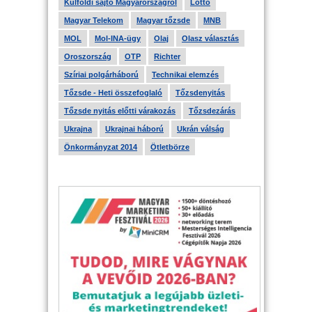
Külföldi sajtó Magyarországról
Lottó
Magyar Telekom
Magyar tőzsde
MNB
MOL
Mol-INA-ügy
Olaj
Olasz választás
Oroszország
OTP
Richter
Szíriai polgárháború
Technikai elemzés
Tőzsde - Heti összefoglaló
Tőzsdenyitás
Tőzsde nyitás előtti várakozás
Tőzsdezárás
Ukrajna
Ukrajnai háború
Ukrán válság
Önkormányzat 2014
Ötletbörze