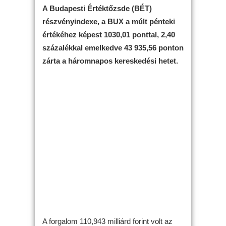
A Budapesti Értéktőzsde (BÉT)
részvényindexe, a BUX a múlt pénteki
értékéhez képest 1030,01 ponttal, 2,40
százalékkal emelkedve 43 935,56 ponton
zárta a háromnapos kereskedési hetet.
A forgalom 110,943 milliárd forint volt az