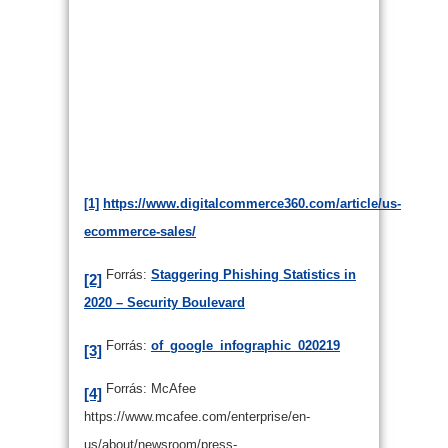
[1]
https://www.digitalcommerce360.com/article/us-
ecommerce-sales/
Forrás:
Staggering Phishing Statistics in
[2]
2020 – Security Boulevard
Forrás:
of_google_infographic_020219
[3]
Forrás: McAfee
[4]
https://www.mcafee.com/enterprise/en-
us/about/newsroom/press-