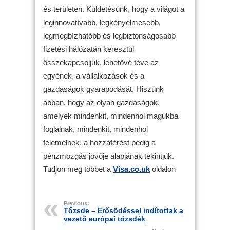
és területen. Küldetésünk, hogy a világot a
leginnovatívabb, legkényelmesebb,
legmegbízhatóbb és legbiztonságosabb
fizetési hálózatán keresztül
összekapcsoljuk, lehetővé téve az
egyének, a vállalkozások és a
gazdaságok gyarapodását. Hiszünk
abban, hogy az olyan gazdaságok,
amelyek mindenkit, mindenhol magukba
foglalnak, mindenkit, mindenhol
felemelnek, a hozzáférést pedig a
pénzmozgás jövője alapjának tekintjük.
Tudjon meg többet a
Visa.co.uk
oldalon
Previous:
Tőzsde – Erősödéssel indítottak a
vezető európai tőzsdék