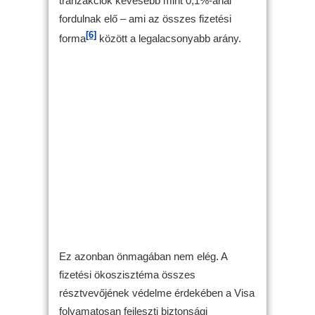
tranzakciók kevesebb mint 0,1%-ánál
fordulnak elő – ami az összes fizetési
[6]
forma
között a legalacsonyabb arány.
Ez azonban önmagában nem elég. A
fizetési ökoszisztéma összes
résztvevőjének védelme érdekében a Visa
folyamatosan fejleszti biztonsági