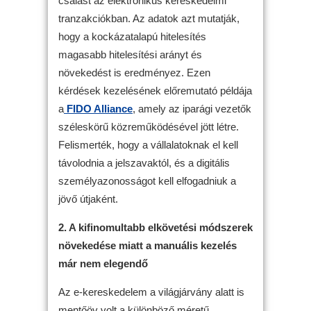
csalást az elektronikus kereskedelmi
tranzakciókban. Az adatok azt mutatják,
hogy a kockázatalapú hitelesítés
magasabb hitelesítési arányt és
növekedést is eredményez. Ezen
kérdések kezelésének előremutató példája
a
FIDO Alliance
, amely az iparági vezetők
széleskörű közreműködésével jött létre.
Felismerték, hogy a vállalatoknak el kell
távolodnia a jelszavaktól, és a digitális
személyazonosságot kell elfogadniuk a
jövő útjaként.
2. A kifinomultabb elkövetési módszerek
növekedése miatt a manuális kezelés
már nem elegendő
Az e-kereskedelem a világjárvány alatt is
mentőöv volt a különböző méretű