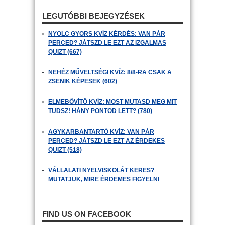
LEGUTÓBBI BEJEGYZÉSEK
NYOLC GYORS KVÍZ KÉRDÉS: VAN PÁR
PERCED? JÁTSZD LE EZT AZ IZGALMAS
QUIZT (667)
NEHÉZ MŰVELTSÉGI KVÍZ: 8/8-RA CSAK A
ZSENIK KÉPESEK (602)
ELMEBŐVÍTŐ KVÍZ: MOST MUTASD MEG MIT
TUDSZ! HÁNY PONTOD LETT? (780)
AGYKARBANTARTÓ KVÍZ: VAN PÁR
PERCED? JÁTSZD LE EZT AZ ÉRDEKES
QUIZT (518)
VÁLLALATI NYELVISKOLÁT KERES?
MUTATJUK, MIRE ÉRDEMES FIGYELNI
FIND US ON FACEBOOK