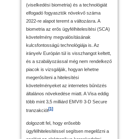
(viselkedési biometria) és a technológiát
elfogadó fogyasztók növekvő száma
2022-re alapot teremt a változásra. A
biometria az erős ügyfélhitelesítési (SCA)
követelmény megvalósításának
kulcsfontosságú technológiája is. Az
irányelv Európán túl is visszhangot keltett,
és a szabályozással még nem rendelkező
piacok is vizsgálják, hogyan lehetne
megerősíteni a hitelesítési
követelményeket az internetes bűnözés
általános növekedése miatt. A Visa eddig
több mint 3,5 milliárd EMV® 3-D Secure
[1]
tranzakciót
dolgozott fel, hogy erősebb
ügyfélhitelesítéssel segítsen megelőzni a