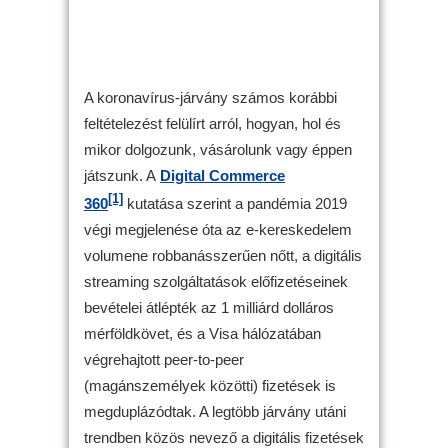
A koronavírus-járvány számos korábbi
feltételezést felülírt arról, hogyan, hol és
mikor dolgozunk, vásárolunk vagy éppen
játszunk. A
Digital Commerce
[1]
360
kutatása szerint a pandémia 2019
végi megjelenése óta az e-kereskedelem
volumene robbanásszerűen nőtt, a digitális
streaming szolgáltatások előfizetéseinek
bevételei átlépték az 1 milliárd dolláros
mérföldkövet, és a Visa hálózatában
végrehajtott peer-to-peer
(magánszemélyek közötti) fizetések is
megduplázódtak. A legtöbb járvány utáni
trendben közös nevező a digitális fizetések