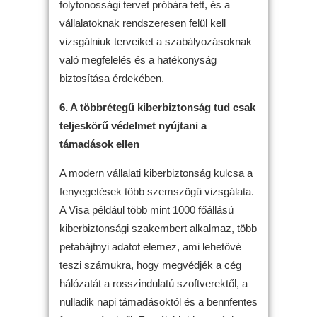
folytonossági tervet próbára tett, és a
vállalatoknak rendszeresen felül kell
vizsgálniuk terveiket a szabályozásoknak
való megfelelés és a hatékonyság
biztosítása érdekében.
6. A többrétegű kiberbiztonság tud csak
teljeskörű védelmet nyújtani a
támadások ellen
A modern vállalati kiberbiztonság kulcsa a
fenyegetések több szemszögű vizsgálata.
A Visa például több mint 1000 főállású
kiberbiztonsági szakembert alkalmaz, több
petabájtnyi adatot elemez, ami lehetővé
teszi számukra, hogy megvédjék a cég
hálózatát a rosszindulatú szoftverektől, a
nulladik napi támadásoktól és a bennfentes