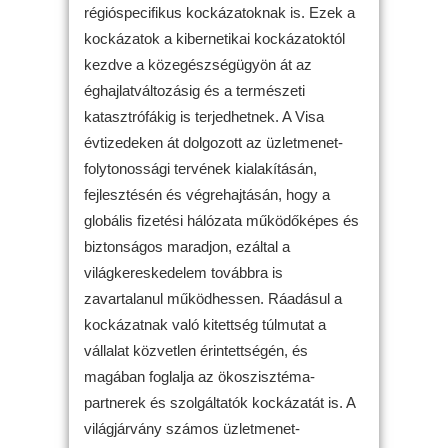
régióspecifikus kockázatoknak is. Ezek a
kockázatok a kibernetikai kockázatoktól
kezdve a közegészségügyön át az
éghajlatváltozásig és a természeti
katasztrófákig is terjedhetnek. A Visa
évtizedeken át dolgozott az üzletmenet-
folytonossági tervének kialakításán,
fejlesztésén és végrehajtásán, hogy a
globális fizetési hálózata működőképes és
biztonságos maradjon, ezáltal a
világkereskedelem továbbra is
zavartalanul működhessen. Ráadásul a
kockázatnak való kitettség túlmutat a
vállalat közvetlen érintettségén, és
magában foglalja az ökoszisztéma-
partnerek és szolgáltatók kockázatát is. A
világjárvány számos üzletmenet-