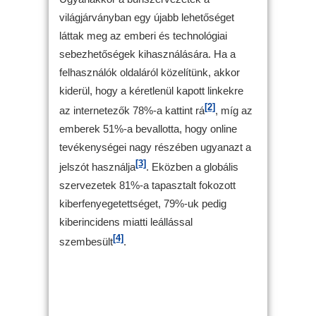
világjárványban egy újabb lehetőséget
láttak meg az emberi és technológiai
sebezhetőségek kihasználására. Ha a
felhasználók oldaláról közelítünk, akkor
kiderül, hogy a kéretlenül kapott linkekre
[2]
az internetezők 78%-a kattint rá
, míg az
emberek 51%-a bevallotta, hogy online
tevékenységei nagy részében ugyanazt a
[3]
jelszót használja
. Eközben a globális
szervezetek 81%-a tapasztalt fokozott
kiberfenyegetettséget, 79%-uk pedig
kiberincidens miatti leállással
[4]
szembesült
.