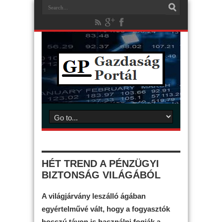
HÉT TREND A PÉNZÜGYI
BIZTONSÁG VILÁGÁBÓL
A világjárvány leszálló ágában
egyértelművé vált, hogy a fogyasztók
hosszú távon is használni fogják a