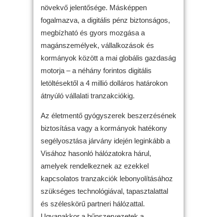
növekvő jelentősége. Másképpen
fogalmazva, a digitális pénz biztonságos,
megbízható és gyors mozgása a
magánszemélyek, vállalkozások és
kormányok között a mai globális gazdaság
motorja – a néhány forintos digitális
letöltésektől a 4 millió dolláros határokon
átnyúló vállalati tranzakciókig.
Az életmentő gyógyszerek beszerzésének
biztosítása vagy a kormányok hatékony
segélyosztása járvány idején leginkább a
Visához hasonló hálózatokra hárul,
amelyek rendelkeznek az ezekkel
kapcsolatos tranzakciók lebonyolításához
szükséges technológiával, tapasztalattal
és széleskörű partneri hálózattal.
Ugyanakkor a bűnszervezetek a