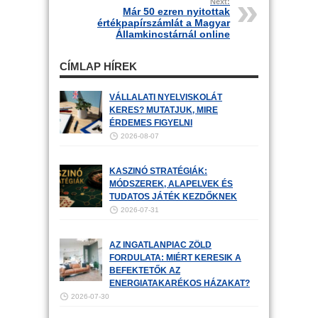
Next:
Már 50 ezren nyitottak
értékpapírszámlát a Magyar
Államkincstárnál online
CÍMLAP HÍREK
VÁLLALATI NYELVISKOLÁT
KERES? MUTATJUK, MIRE
ÉRDEMES FIGYELNI
2026-08-07
KASZINÓ STRATÉGIÁK:
MÓDSZEREK, ALAPELVEK ÉS
TUDATOS JÁTÉK KEZDŐKNEK
2026-07-31
AZ INGATLANPIAC ZÖLD
FORDULATA: MIÉRT KERESIK A
BEFEKTETŐK AZ
ENERGIATAKARÉKOS HÁZAKAT?
2026-07-30