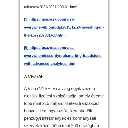
releases/2021/20211109-01.html
[5]
https://usa.visa.com/visa-
everywhere/blog/bdp/2019/12/24/investing-in-
the-1577207091483.html
[6]
https://usa.visa.com/visa-
everywhere/security/outsmarting-fraudsters-
with-advanced-analytics.html
A Visáról:
A Visa (NYSE: V) a világ egyik vezető
digitális fizetési szolgáltatója, amely évente
több mint 215 milliárd fizetési tranzakciót
bonyolít le a fogyasztók, kereskedők,
pénzügyi intézmények és kormányzati
szervek között több mint 200 országban