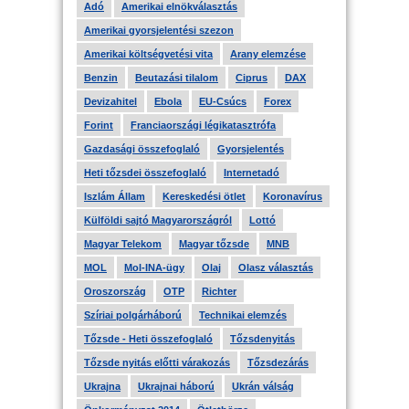
Adó
Amerikai elnökválasztás
Amerikai gyorsjelentési szezon
Amerikai költségvetési vita
Arany elemzése
Benzin
Beutazási tilalom
Ciprus
DAX
Devizahitel
Ebola
EU-Csúcs
Forex
Forint
Franciaországi légikatasztrófa
Gazdasági összefoglaló
Gyorsjelentés
Heti tőzsdei összefoglaló
Internetadó
Iszlám Állam
Kereskedési ötlet
Koronavírus
Külföldi sajtó Magyarországról
Lottó
Magyar Telekom
Magyar tőzsde
MNB
MOL
Mol-INA-ügy
Olaj
Olasz választás
Oroszország
OTP
Richter
Szíriai polgárháború
Technikai elemzés
Tőzsde - Heti összefoglaló
Tőzsdenyitás
Tőzsde nyitás előtti várakozás
Tőzsdezárás
Ukrajna
Ukrajnai háború
Ukrán válság