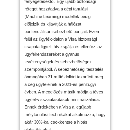
fenyegetésektől. Egy újabb biztonsági
réteget hozzáadva a gépi tanulási
(Machine Learning) modellek pedig
előjelzik és kijavítják a hálózat
pontenciálisan sebezhető pontjait. Ezen
felül az ügyféloldalon a Visa biztonsági
csapata figyeli, átvizsgálja és ellenőrzi az
ügyfélrendszereket a gyanús
tevékenységek és sebezhetőségek
szempontjából. A sebezhetőségi tesztelés
önmagában 31 millió dollárt takarított meg
a cég ügyfeleinek a 2021-es pénzügyi
évben. A megelőzés másik módja a téves
ügyfél-visszautasítások minimalizálása.
Ennek érdekében a Visa a legújabb
mélytanulási technikákat alkalmazza, hogy
akár 30%-kal csökkentse a hibás
elutasításokat.