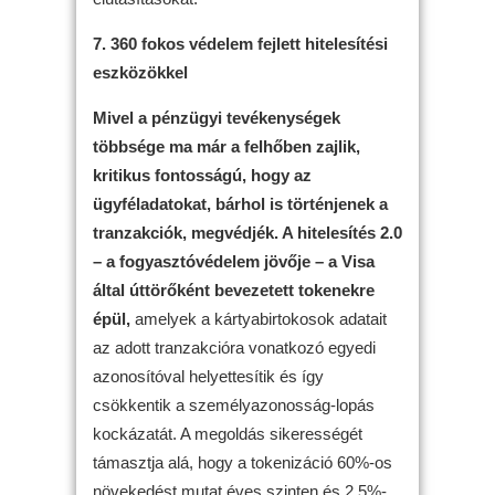
7. 360 fokos védelem fejlett hitelesítési
eszközökkel
Mivel a pénzügyi tevékenységek
többsége ma már a felhőben zajlik,
kritikus fontosságú, hogy az
ügyféladatokat, bárhol is történjenek a
tranzakciók, megvédjék. A hitelesítés 2.0
– a fogyasztóvédelem jövője – a Visa
által úttörőként bevezetett tokenekre
épül,
amelyek a kártyabirtokosok adatait
az adott tranzakcióra vonatkozó egyedi
azonosítóval helyettesítik és így
csökkentik a személyazonosság-lopás
kockázatát. A megoldás sikerességét
támasztja alá, hogy a tokenizáció 60%-os
növekedést mutat éves szinten és 2,5%-