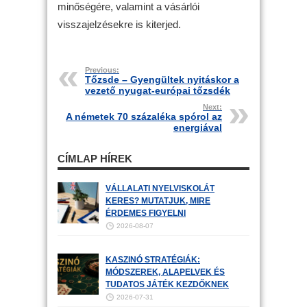
minőségére, valamint a vásárlói
visszajelzésekre is kiterjed.
Previous:
Tőzsde – Gyengültek nyitáskor a
vezető nyugat-európai tőzsdék
Next:
A németek 70 százaléka spórol az
energiával
CÍMLAP HÍREK
VÁLLALATI NYELVISKOLÁT
KERES? MUTATJUK, MIRE
ÉRDEMES FIGYELNI
2026-08-07
KASZINÓ STRATÉGIÁK:
MÓDSZEREK, ALAPELVEK ÉS
TUDATOS JÁTÉK KEZDŐKNEK
2026-07-31