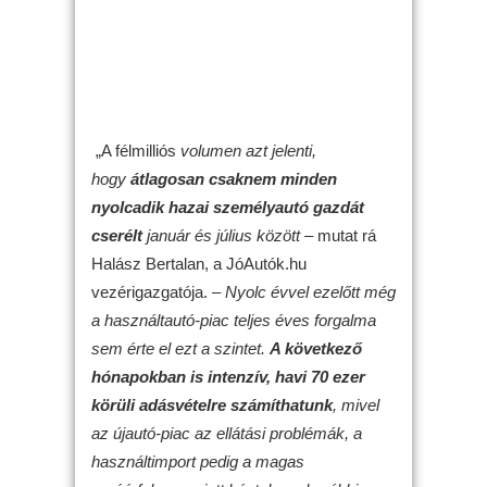
„A félmilliós
volumen azt jelenti,
hogy
átlagosan csaknem minden
nyolcadik hazai személyautó gazdát
cserélt
január és július között
– mutat rá
Halász Bertalan, a JóAutók.hu
vezérigazgatója. –
Nyolc évvel ezelőtt még
a használtautó-piac teljes éves forgalma
sem érte el ezt a szintet.
A következő
hónapokban is intenzív, havi 70 ezer
körüli adásvételre számíthatunk
, mivel
az újautó-piac az ellátási problémák, a
használtimport pedig a magas