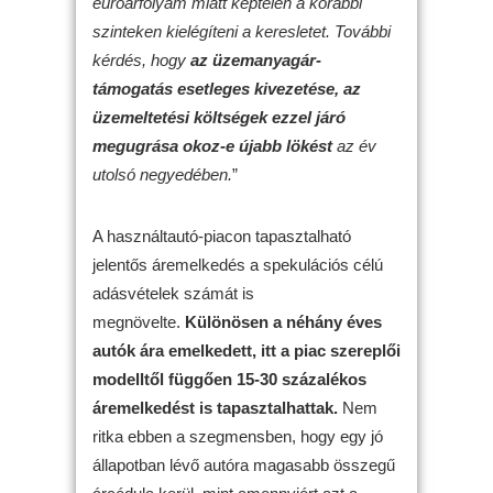
euróárfolyam miatt képtelen a korábbi
szinteken kielégíteni a keresletet. További
kérdés, hogy
az üzemanyagár-
támogatás esetleges kivezetése, az
üzemeltetési költségek ezzel járó
megugrása okoz-e újabb lökést
az év
utolsó negyedében.
”
A használtautó-piacon tapasztalható
jelentős áremelkedés a spekulációs célú
adásvételek számát is
megnövelte.
Különösen a néhány éves
autók ára emelkedett, itt a piac szereplői
modelltől függően 15-30 százalékos
áremelkedést is tapasztalhattak.
Nem
ritka ebben a szegmensben, hogy egy jó
állapotban lévő autóra magasabb összegű