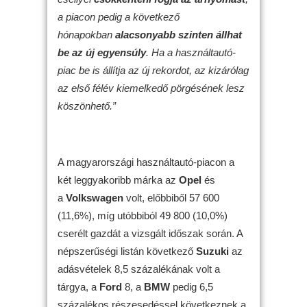
a piacon pedig a következő
hónapokban
alacsonyabb szinten állhat
be az új egyensúly
. Ha a használtautó-
piac be is állítja az új rekordot, az kizárólag
az első félév kiemelkedő pörgésének lesz
köszönhető.”
A magyarországi használtautó-piacon a
két leggyakoribb márka az
Opel
és
a
Volkswagen
volt, előbbiből 57 600
(11,6%), míg utóbbiból 49 800 (10,0%)
cserélt gazdát a vizsgált időszak során. A
népszerűségi listán következő
Suzuki
az
adásvételek 8,5 százalékának volt a
tárgya, a
Ford
8, a
BMW
pedig 6,5
százalékos részesedéssel következnek a