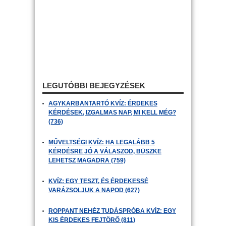
LEGUTÓBBI BEJEGYZÉSEK
AGYKARBANTARTÓ KVÍZ: ÉRDEKES
KÉRDÉSEK, IZGALMAS NAP, MI KELL MÉG?
(736)
MŰVELTSÉGI KVÍZ: HA LEGALÁBB 5
KÉRDÉSRE JÓ A VÁLASZOD, BÜSZKE
LEHETSZ MAGADRA (759)
KVÍZ: EGY TESZT, ÉS ÉRDEKESSÉ
VARÁZSOLJUK A NAPOD (627)
ROPPANT NEHÉZ TUDÁSPRÓBA KVÍZ: EGY
KIS ÉRDEKES FEJTÖRŐ (811)