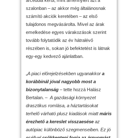
árcédula kerül, mint amennyiért azt a
szalonban – az akkor még általánosnak
számító akciók keretében – az első
tulajdonos megvásárolta. Mivel az árak
emelkedése egyes várakozások szerint
tovább folytatódik az év hátralévő
részében is, sokan jó befektetést is látnak
egy-egy kedvező ajánlatban.
„
A piaci előrejelzésekben ugyanakkor
a
korábbinál jóval nagyobb most a
bizonytalanság
– tette hozzá Halász
Bertalan. –
A gazdasági környezet
drasztikus romlása, a háztartásokat
terhelő várható plusz kiadások miatt
máris
érezhető a kereslet visszaesése
az
autópiac különböző szegmenseiben. Ez jó
eséllyel
csökkenteni fogja az árnyomást
,