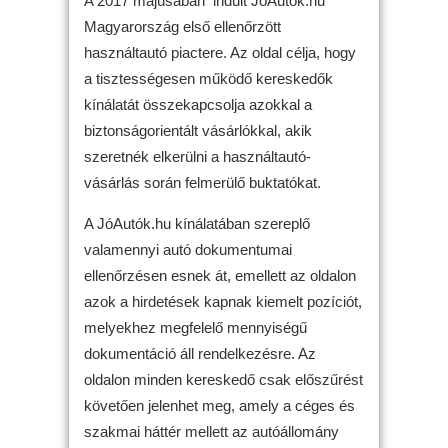
A 2017 májusában indult JóAutók.hu
Magyarország első ellenőrzött
használtautó piactere. Az oldal célja, hogy
a tisztességesen működő kereskedők
kínálatát összekapcsolja azokkal a
biztonságorientált vásárlókkal, akik
szeretnék elkerülni a használtautó-
vásárlás során felmerülő buktatókat.
A JóAutók.hu kínálatában szereplő
valamennyi autó dokumentumai
ellenőrzésen esnek át, emellett az oldalon
azok a hirdetések kapnak kiemelt pozíciót,
melyekhez megfelelő mennyiségű
dokumentáció áll rendelkezésre. Az
oldalon minden kereskedő csak előszűrést
követően jelenhet meg, amely a céges és
szakmai háttér mellett az autóállomány