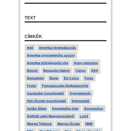
TEXT
CÍMKÉK
Adó
Amerikai elnökválasztás
Amerikai gyorsjelentési szezon
Amerikai költségvetési vita
Arany elemzése
Benzin
Beutazási tilalom
Ciprus
DAX
Devizahitel
Ebola
EU-Csúcs
Forex
Forint
Franciaországi légikatasztrófa
Gazdasági összefoglaló
Gyorsjelentés
Heti tőzsdei összefoglaló
Internetadó
Iszlám Állam
Kereskedési ötlet
Koronavírus
Külföldi sajtó Magyarországról
Lottó
Magyar Telekom
Magyar tőzsde
MNB