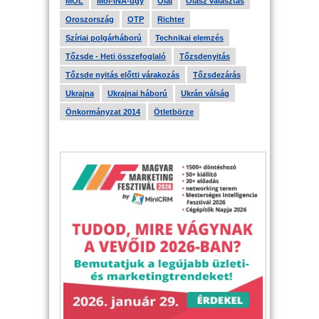
MOL
Mol-INA-ügy
Olaj
Olasz választás
Oroszország
OTP
Richter
Szíriai polgárháború
Technikai elemzés
Tőzsde - Heti összefoglaló
Tőzsdenyitás
Tőzsde nyitás előtti várakozás
Tőzsdezárás
Ukrajna
Ukrajnai háború
Ukrán válság
Önkormányzat 2014
Ötletbörze