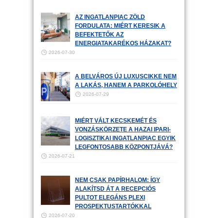
AZ INGATLANPIAC ZÖLD
FORDULATA: MIÉRT KERESIK A
BEFEKTETŐK AZ
ENERGIATAKARÉKOS HÁZAKAT?
2026-07-30
A BELVÁROS ÚJ LUXUSCIKKE NEM
A LAKÁS, HANEM A PARKOLÓHELY
2026-07-29
MIÉRT VÁLT KECSKEMÉT ÉS
VONZÁSKÖRZETE A HAZAI IPARI-
LOGISZTIKAI INGATLANPIAC EGYIK
LEGFONTOSABB KÖZPONTJÁVÁ?
2026-07-21
NEM CSAK PAPÍRHALOM: ÍGY
ALAKÍTSD ÁT A RECEPCIÓS
PULTOT ELEGÁNS PLEXI
PROSPEKTUSTARTÓKKAL
2026-07-20