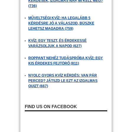
KÉRDÉSEK, IZGALMAS NAP, MI KELL MÉG?
(736)
MŰVELTSÉGI KVÍZ: HA LEGALÁBB 5
KÉRDÉSRE JÓ A VÁLASZOD, BÜSZKE
LEHETSZ MAGADRA (759)
KVÍZ: EGY TESZT, ÉS ÉRDEKESSÉ
VARÁZSOLJUK A NAPOD (627)
ROPPANT NEHÉZ TUDÁSPRÓBA KVÍZ: EGY
KIS ÉRDEKES FEJTÖRŐ (811)
NYOLC GYORS KVÍZ KÉRDÉS: VAN PÁR
PERCED? JÁTSZD LE EZT AZ IZGALMAS
QUIZT (667)
FIND US ON FACEBOOK