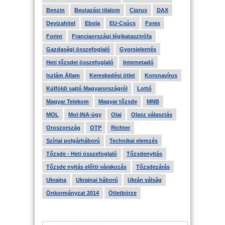
Benzin
Beutazási tilalom
Ciprus
DAX
Devizahitel
Ebola
EU-Csúcs
Forex
Forint
Franciaországi légikatasztrófa
Gazdasági összefoglaló
Gyorsjelentés
Heti tőzsdei összefoglaló
Internetadó
Iszlám Állam
Kereskedési ötlet
Koronavírus
Külföldi sajtó Magyarországról
Lottó
Magyar Telekom
Magyar tőzsde
MNB
MOL
Mol-INA-ügy
Olaj
Olasz választás
Oroszország
OTP
Richter
Szíriai polgárháború
Technikai elemzés
Tőzsde - Heti összefoglaló
Tőzsdenyitás
Tőzsde nyitás előtti várakozás
Tőzsdezárás
Ukrajna
Ukrajnai háború
Ukrán válság
Önkormányzat 2014
Ötletbörze