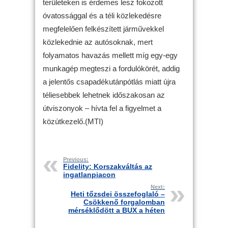
területeken is érdemes lesz fokozott
óvatossággal és a téli közlekedésre
megfelelően felkészített járművekkel
közlekednie az autósoknak, mert
folyamatos havazás mellett míg egy-egy
munkagép megteszi a fordulókörét, addig
a jelentős csapadékutánpótlás miatt újra
téliesebbek lehetnek időszakosan az
útviszonyok – hívta fel a figyelmet a
közútkezelő.(MTI)
Previous:
Fidelity: Korszakváltás az
ingatlanpiacon
Next:
Heti tőzsdei összefoglaló –
Csökkenő forgalomban
mérséklődött a BUX a héten