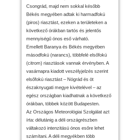
Csongrád, majd nem sokkal később
Békés megyében adtak ki harmadfokú
(piros) riasztást, ezeken a területeken a
következő órákban tartós és jelentős
mennyiségű ónos eső várható.
Emellett Baranya és Békés megyében
másodfokú (narancs), többfelé elsőfokú
(citrom) riasztások vannak érvényben. A
vasárnapra kiadott veszélyjelzés szerint
elsőfokú riasztást – Nógrád és öt
északnyugati megye kivételével – az
egész országban kiadhatnak a következő
órákban, többek között Budapesten.
Az Országos Meteorológiai Szolgálat azt
írta: délutánig a déli országrészben
váltakozó intenzitású ónos esőre lehet
számítani. A déli megyékben több