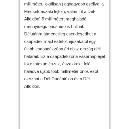
milliméter, lokálisan (legnagyobb eséllyel a
Mecsek északi lejtőin, valamint a Dél-
Alföldön) 5 millimétert meghaladó
mennyiségű ónos eső is hullhat.
Délutánra átmenetileg csendesedhet a
csapadék majd estétől, éjszakától egy
újabb csapadékzóna éri el az ország déli
határait. Ez a csapadékzóna vasárnap éjjel
fokozatosan észak, északkelet felé
haladva újabb több milliméter ónos esőt
okozhat a Dél-Dunántúlon és a Dél-
Alföldön.