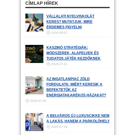
CÍMLAP HÍREK
VÁLLALATI NYELVISKOLÁT
KERES? MUTATJUK, MIRE
ÉRDEMES FIGYELNI
2026-08-07
KASZINÓ STRATÉGIÁK:
MÓDSZEREK, ALAPELVEK ÉS
TUDATOS JÁTÉK KEZDŐKNEK
2026-07-31
AZ INGATLANPIAC ZÖLD
FORDULATA: MIÉRT KERESIK A
BEFEKTETŐK AZ
ENERGIATAKARÉKOS HÁZAKAT?
2026-07-30
A BELVÁROS ÚJ LUXUSCIKKE NEM
A LAKÁS, HANEM A PARKOLÓHELY
2026-07-29