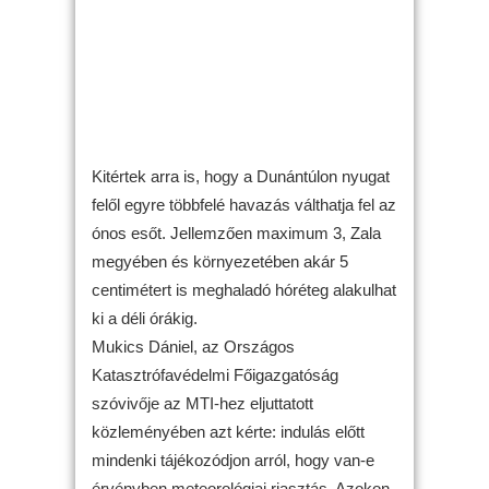
Kitértek arra is, hogy a Dunántúlon nyugat
felől egyre többfelé havazás válthatja fel az
ónos esőt. Jellemzően maximum 3, Zala
megyében és környezetében akár 5
centimétert is meghaladó hóréteg alakulhat
ki a déli órákig.
Mukics Dániel, az Országos
Katasztrófavédelmi Főigazgatóság
szóvivője az MTI-hez eljuttatott
közleményében azt kérte: indulás előtt
mindenki tájékozódjon arról, hogy van-e
érvényben meteorológiai riasztás. Azokon