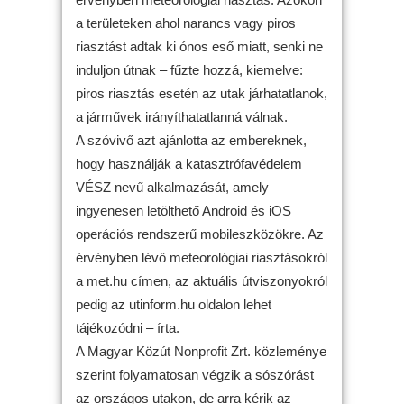
a területeken ahol narancs vagy piros
riasztást adtak ki ónos eső miatt, senki ne
induljon útnak – fűzte hozzá, kiemelve:
piros riasztás esetén az utak járhatatlanok,
a járművek irányíthatatlanná válnak.
A szóvivő azt ajánlotta az embereknek,
hogy használják a katasztrófavédelem
VÉSZ nevű alkalmazását, amely
ingyenesen letölthető Android és iOS
operációs rendszerű mobileszközökre. Az
érvényben lévő meteorológiai riasztásokról
a met.hu címen, az aktuális útviszonyokról
pedig az utinform.hu oldalon lehet
tájékozódni – írta.
A Magyar Közút Nonprofit Zrt. közleménye
szerint folyamatosan végzik a sószórást
az országos utakon, de arra kérik az