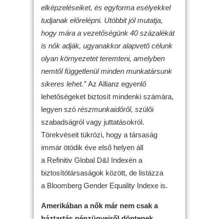
elképzeléseiket, és egyforma esélyekkel
tudjanak előrelépni. Utóbbit jól mutatja,
hogy mára a vezetőségünk 40 százalékát
is nők adják, ugyanakkor alapvető célunk
olyan környezetet teremteni, amelyben
nemtől függetlenül minden munkatársunk
sikeres lehet.”
Az Allianz egyenlő
lehetőségeket biztosít mindenki számára,
legyen szó
részmunkaidőről, s
zülői
szabadságról vagy juttatásokról.
Törekvéseit tükrözi, hogy a társaság
immár ötödik éve első helyen áll
a Refinitiv Global D&I Indexén a
biztosítótársaságok között, de listázza
a Bloomberg Gender Equality Indexe is.
Amerikában a nők már nem csak a
háztartás pénzügyeiről döntenek