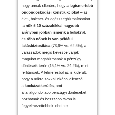
hogy annak ellenére, hogy
a legismertebb
öngondoskodási konstrukciókat
– az
élet-, baleset- és egészségbiztosításokat –
a nők 5-10 százalékkal nagyobb
arányban jobban ismerik
a férfiaknál,
és
több nőnek is van például
lakásbiztosítása
(73,6% vs. 62,5%), a
válaszadók mégis kevésbé vallják
magukat magabiztosnak a pénzügyi
döntéseik terén (15,1% vs. 24,2%), mint
férfitársaik. A felmérésből az is kiderült,
hogy a nőkre sokkal inkább jellemző
a
kockázatkerülés
, ami
által átgondoltabb pénzügyi döntéseket
hozhatnak és hosszabb távon is
fegyelmezettebbek lehetnek.