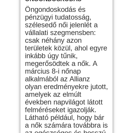
Öngondoskodás és
pénzügyi tudatosság,
szélesedő női jelenlét a
vállalati szegmensben:
csak néhány azon
területek közül, ahol egyre
inkább úgy tűnik,
megerősödtek a nők. A
március 8-i nőnap
alkalmából az Allianz
olyan eredményekre jutott,
amelyek az elmúlt
években napvilágot látott
felméréseket igazolják.
Látható például, hogy bár
a nők számára továbbra is
az egészséges és hosszú