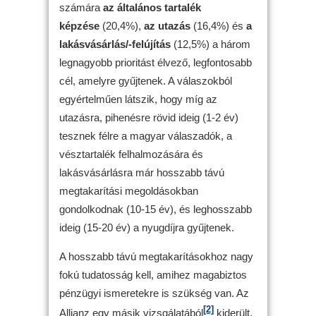
számára
az általános tartalék
képzése
(20,4%),
az utazás
(16,4%) és
a
lakásvásárlás/-felújítás
(12,5%) a három
legnagyobb prioritást élvező, legfontosabb
cél, amelyre gyűjtenek. A válaszokból
egyértelműen látszik, hogy míg az
utazásra, pihenésre rövid ideig (1-2 év)
tesznek félre a magyar válaszadók, a
vésztartalék felhalmozására és
lakásvásárlásra már hosszabb távú
megtakarítási megoldásokban
gondolkodnak (10-15 év), és leghosszabb
ideig (15-20 év) a nyugdíjra gyűjtenek.
A hosszabb távú megtakarításokhoz nagy
fokú tudatosság kell, amihez magabiztos
pénzügyi ismeretekre is szükség van. Az
[2]
Allianz egy másik vizsgálatából
kiderült,