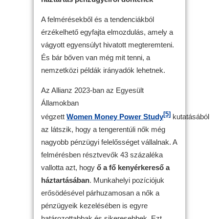
A felmérésekből és a tendenciákból
érzékelhető egyfajta elmozdulás, amely a
vágyott egyensúlyt hivatott megteremteni.
És bár bőven van még mit tenni, a
nemzetközi példák irányadók lehetnek.
Az Allianz 2023-ban az Egyesült
Államokban
[5]
végzett
Women Money Power Study
kutatásából
az látszik, hogy a tengerentúli nők még
nagyobb pénzügyi felelősséget vállalnak. A
felmérésben résztvevők 43 százaléka
vallotta azt, hogy
ő a fő kenyérkereső a
háztartásában
. Munkahelyi pozíciójuk
erősödésével párhuzamosan a nők a
pénzügyeik kezelésében is egyre
határozottabbak és sikeresebbek. Ezt