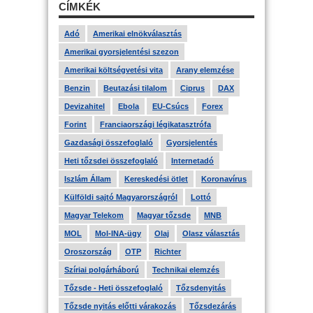
CÍMKÉK
Adó
Amerikai elnökválasztás
Amerikai gyorsjelentési szezon
Amerikai költségvetési vita
Arany elemzése
Benzin
Beutazási tilalom
Ciprus
DAX
Devizahitel
Ebola
EU-Csúcs
Forex
Forint
Franciaországi légikatasztrófa
Gazdasági összefoglaló
Gyorsjelentés
Heti tőzsdei összefoglaló
Internetadó
Iszlám Állam
Kereskedési ötlet
Koronavírus
Külföldi sajtó Magyarországról
Lottó
Magyar Telekom
Magyar tőzsde
MNB
MOL
Mol-INA-ügy
Olaj
Olasz választás
Oroszország
OTP
Richter
Szíriai polgárháború
Technikai elemzés
Tőzsde - Heti összefoglaló
Tőzsdenyitás
Tőzsde nyitás előtti várakozás
Tőzsdezárás