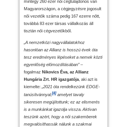
mintegy 260 ezer női cégtulajdonos van
Magyarországon, a cégjegyzésre jogosult
női vezetők száma pedig 167 ezerre nőtt,
továbbá 83 ezer társas vállalkozás áll
tisztán női cégvezetőkből.
„
A nemzetközi nagyvállalatokhoz
hasonlóan az Allianz is hosszú évek óta
tesz eredményes lépéseket a nemek közti
egyenlőség előmozdításában”
–
fogalmaz
Nikovics
Éva, az Allianz
Hungária Zrt. HR igazgatója
, aki azt is
kiemelte:
„2021 óta rendelkezünk EDGE-
[4]
tanúsítvánnyal,
amelyet tavaly
sikeresen megújítottunk; ez az elismerés
is a munkánkat igazolja vissza. Aktívan
teszünk azért, hogy a női szakemberek
megvalósíthassák nálunk a szakmai