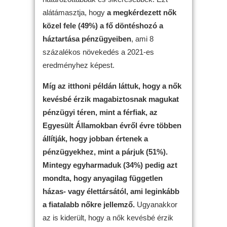
alátámasztja, hogy
a megkérdezett nők
közel fele (49%) a fő döntéshozó a
háztartása pénzügyeiben
, ami 8
százalékos növekedés a 2021-es
eredményhez képest.
Míg az itthoni példán láttuk, hogy a nők
kevésbé érzik magabiztosnak magukat
pénzügyi téren, mint a férfiak, az
Egyesült Államokban évről évre többen
állítják, hogy jobban értenek a
pénzügyekhez, mint a párjuk (51%).
Mintegy egyharmaduk (34%) pedig azt
mondta, hogy anyagilag független
házas- vagy élettársától, ami leginkább
a fiatalabb nőkre jellemző.
Ugyanakkor
az is kiderült, hogy a nők kevésbé érzik