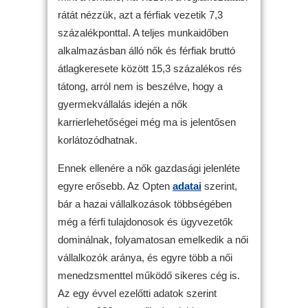
rátát nézzük, azt a férfiak vezetik 7,3
százalékponttal. A teljes munkaidőben
alkalmazásban álló nők és férfiak bruttó
átlagkeresete között 15,3 százalékos rés
tátong, arról nem is beszélve, hogy a
gyermekvállalás idején a nők
karrierlehetőségei még ma is jelentősen
korlátozódhatnak.
Ennek ellenére a nők gazdasági jelenléte
egyre erősebb. Az Opten
adatai
szerint,
bár a hazai vállalkozások többségében
még a férfi tulajdonosok és ügyvezetők
dominálnak, folyamatosan emelkedik a női
vállalkozók aránya, és egyre több a női
menedzsmenttel működő sikeres cég is.
Az egy évvel ezelőtti adatok szerint