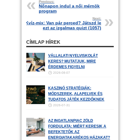
Previous:
Nőnapon indul a női mérnök
program
Next:
Kvíz-mix: Van pár perced? Játszd le
ezt az izgalmas quizt (1057)
CÍMLAP HÍREK
VÁLLALATI NYELVISKOLÁT
KERES? MUTATJUK, MIRE
ÉRDEMES FIGYELNI
2026-08-07
KASZINÓ STRATÉGIÁK:
MÓDSZEREK, ALAPELVEK ÉS
TUDATOS JÁTÉK KEZDŐKNEK
2026-07-31
AZ INGATLANPIAC ZÖLD
FORDULATA: MIÉRT KERESIK A
BEFEKTETŐK AZ
ENERGIATAKARÉKOS HÁZAKAT?