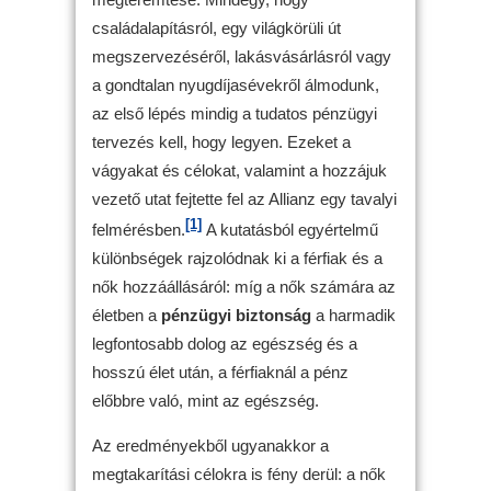
családalapításról, egy világkörüli út
megszervezéséről, lakásvásárlásról vagy
a gondtalan nyugdíjasévekről álmodunk,
az első lépés mindig a tudatos pénzügyi
tervezés kell, hogy legyen. Ezeket a
vágyakat és célokat, valamint a hozzájuk
vezető utat fejtette fel az Allianz egy tavalyi
[1]
felmérésben.
A kutatásból egyértelmű
különbségek rajzolódnak ki a férfiak és a
nők hozzáállásáról: míg a nők számára az
életben a
pénzügyi biztonság
a harmadik
legfontosabb dolog az egészség és a
hosszú élet után, a férfiaknál a pénz
előbbre való, mint az egészség.
Az eredményekből ugyanakkor a
megtakarítási célokra is fény derül: a nők