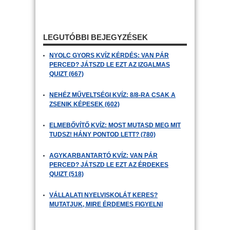
LEGUTÓBBI BEJEGYZÉSEK
NYOLC GYORS KVÍZ KÉRDÉS: VAN PÁR
PERCED? JÁTSZD LE EZT AZ IZGALMAS
QUIZT (667)
NEHÉZ MŰVELTSÉGI KVÍZ: 8/8-RA CSAK A
ZSENIK KÉPESEK (602)
ELMEBŐVÍTŐ KVÍZ: MOST MUTASD MEG MIT
TUDSZ! HÁNY PONTOD LETT? (780)
AGYKARBANTARTÓ KVÍZ: VAN PÁR
PERCED? JÁTSZD LE EZT AZ ÉRDEKES
QUIZT (518)
VÁLLALATI NYELVISKOLÁT KERES?
MUTATJUK, MIRE ÉRDEMES FIGYELNI