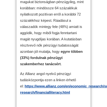
magukat biztonságban pénzügyileg, mint
korábban: mindössze 64 százalékuk
nyilatkozott pozitívan erről a korábbi 72
százalékhoz képest. Ráadásul a
válaszadók mintegy fele (48%) amiatt is
aggódik, hogy miből fogja fenntartani
magát nyugdíjas korában. A kutatásban
résztvevő nők pénzügyi tudatosságát
azonban jól mutatja, hogy
egyre többen
(33%) fordulnak pénzügyi
szakemberhez tanácsért
.
Az Allianz angol nyelvű pénzügyi
tudásközpontja ezen a linken érhető
el:
https://www.allianz.com/en/economic_research/sus
research/financialliteracy.html