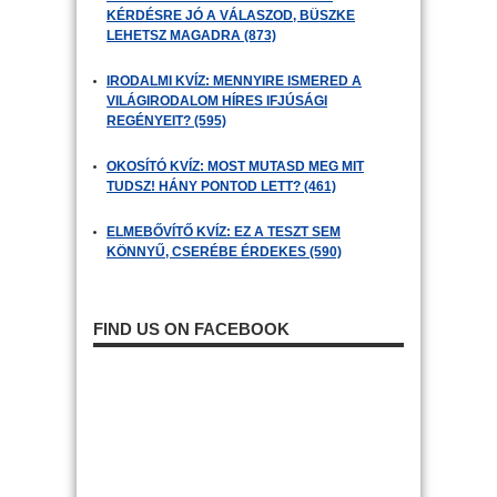
KÉRDÉSRE JÓ A VÁLASZOD, BÜSZKE
LEHETSZ MAGADRA (873)
IRODALMI KVÍZ: MENNYIRE ISMERED A
VILÁGIRODALOM HÍRES IFJÚSÁGI
REGÉNYEIT? (595)
OKOSÍTÓ KVÍZ: MOST MUTASD MEG MIT
TUDSZ! HÁNY PONTOD LETT? (461)
ELMEBŐVÍTŐ KVÍZ: EZ A TESZT SEM
KÖNNYŰ, CSERÉBE ÉRDEKES (590)
FIND US ON FACEBOOK