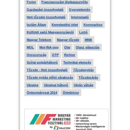
Forint
Franciaországi légikatasztrófa
Gazdasági összefoglaló
Gyorsjelentés
Heti tőzsdei összefoglaló
Internetadó
Iszlám Állam
Kereskedési ötlet
Koronavírus
Külföldi sajtó Magyarországról
Lottó
Magyar Telekom
Magyar tőzsde
MNB
MOL
Mol-INA-ügy
Olaj
Olasz választás
Oroszország
OTP
Richter
Szíriai polgárháború
Technikai elemzés
Tőzsde - Heti összefoglaló
Tőzsdenyitás
Tőzsde nyitás előtti várakozás
Tőzsdezárás
Ukrajna
Ukrajnai háború
Ukrán válság
Önkormányzat 2014
Ötletbörze