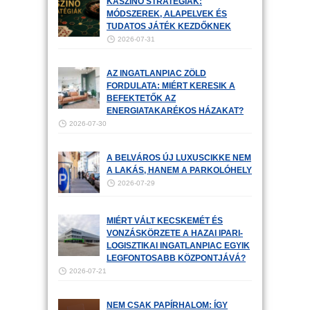
KASZINÓ STRATÉGIÁK:
MÓDSZEREK, ALAPELVEK ÉS
TUDATOS JÁTÉK KEZDŐKNEK
2026-07-31
AZ INGATLANPIAC ZÖLD
FORDULATA: MIÉRT KERESIK A
BEFEKTETŐK AZ
ENERGIATAKARÉKOS HÁZAKAT?
2026-07-30
A BELVÁROS ÚJ LUXUSCIKKE NEM
A LAKÁS, HANEM A PARKOLÓHELY
2026-07-29
MIÉRT VÁLT KECSKEMÉT ÉS
VONZÁSKÖRZETE A HAZAI IPARI-
LOGISZTIKAI INGATLANPIAC EGYIK
LEGFONTOSABB KÖZPONTJÁVÁ?
2026-07-21
NEM CSAK PAPÍRHALOM: ÍGY