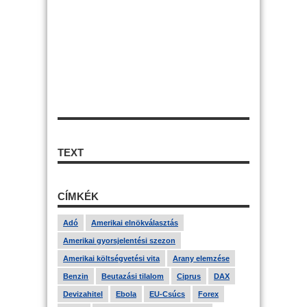
TEXT
CÍMKÉK
Adó
Amerikai elnökválasztás
Amerikai gyorsjelentési szezon
Amerikai költségvetési vita
Arany elemzése
Benzin
Beutazási tilalom
Ciprus
DAX
Devizahitel
Ebola
EU-Csúcs
Forex