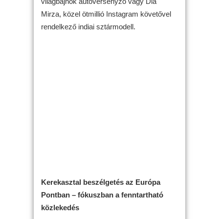
világbajnok autóversenyző vagy Dia
Mirza, közel ötmillió Instagram követővel
rendelkező indiai sztármodell.
Kerekasztal beszélgetés az Európa
Pontban – fókuszban a fenntartható
közlekedés