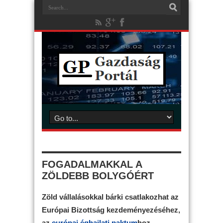
FOGADALMAKKAL A
ZÖLDEBB BOLYGÓÉRT
Zöld vállalásokkal bárki csatlakozhat az
Európai Bizottság kezdeményezéséhez,
az
európai éghajlati paktum
hoz,