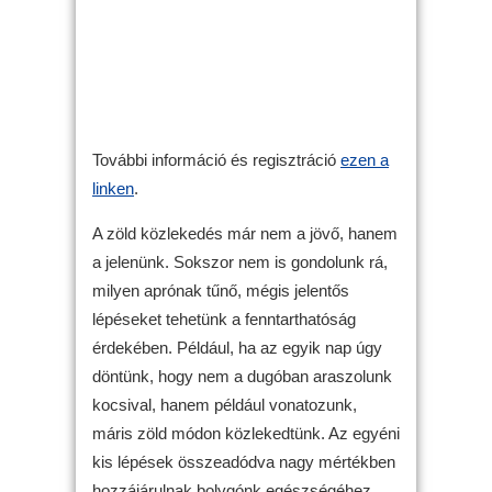
További információ és regisztráció
ezen a
linken
.
A zöld közlekedés már nem a jövő, hanem
a jelenünk. Sokszor nem is gondolunk rá,
milyen aprónak tűnő, mégis jelentős
lépéseket tehetünk a fenntarthatóság
érdekében. Például, ha az egyik nap úgy
döntünk, hogy nem a dugóban araszolunk
kocsival, hanem például vonatozunk,
máris zöld módon közlekedtünk. Az egyéni
kis lépések összeadódva nagy mértékben
hozzájárulnak bolygónk egészségéhez.