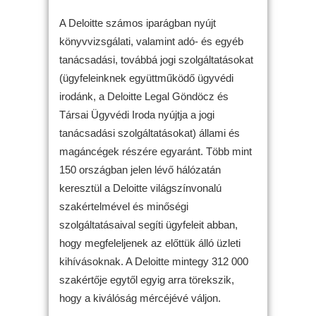
A Deloitte számos iparágban nyújt
könyvvizsgálati, valamint adó- és egyéb
tanácsadási, továbbá jogi szolgáltatásokat
(ügyfeleinknek együttműködő ügyvédi
irodánk, a Deloitte Legal Göndöcz és
Társai Ügyvédi Iroda nyújtja a jogi
tanácsadási szolgáltatásokat) állami és
magáncégek részére egyaránt. Több mint
150 országban jelen lévő hálózatán
keresztül a Deloitte világszínvonalú
szakértelmével és minőségi
szolgáltatásaival segíti ügyfeleit abban,
hogy megfeleljenek az előttük álló üzleti
kihívásoknak. A Deloitte mintegy 312 000
szakértője egytől egyig arra törekszik,
hogy a kiválóság mércéjévé váljon.