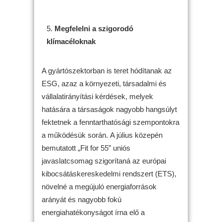
Megfelelni a szigorodó
klímacéloknak
A gyártószektorban is teret hódítanak az
ESG, azaz a környezeti, társadalmi és
vállalatirányítási kérdések, melyek
hatására a társaságok nagyobb hangsúlyt
fektetnek a fenntarthatósági szempontokra
a működésük során. A július közepén
bemutatott „Fit for 55” uniós
javaslatcsomag szigorítaná az európai
kibocsátáskereskedelmi rendszert (ETS),
növelné a megújuló energiaforrások
arányát és nagyobb fokú
energiahatékonyságot írna elő a