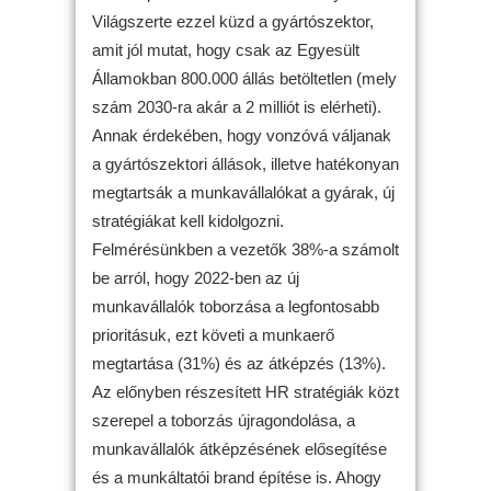
Világszerte ezzel küzd a gyártószektor,
amit jól mutat, hogy csak az Egyesült
Államokban 800.000 állás betöltetlen (mely
szám 2030-ra akár a 2 milliót is elérheti).
Annak érdekében, hogy vonzóvá váljanak
a gyártószektori állások, illetve hatékonyan
megtartsák a munkavállalókat a gyárak, új
stratégiákat kell kidolgozni.
Felmérésünkben a vezetők 38%-a számolt
be arról, hogy 2022-ben az új
munkavállalók toborzása a legfontosabb
prioritásuk, ezt követi a munkaerő
megtartása (31%) és az átképzés (13%).
Az előnyben részesített HR stratégiák közt
szerepel a toborzás újragondolása, a
munkavállalók átképzésének elősegítése
és a munkáltatói brand építése is. Ahogy