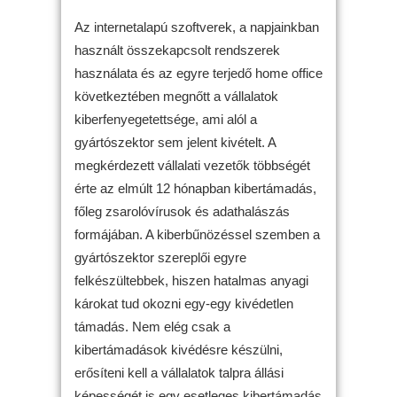
Az internetalapú szoftverek, a napjainkban
használt összekapcsolt rendszerek
használata és az egyre terjedő home office
következtében megnőtt a vállalatok
kiberfenyegetettsége, ami alól a
gyártószektor sem jelent kivételt. A
megkérdezett vállalati vezetők többségét
érte az elmúlt 12 hónapban kibertámadás,
főleg zsarolóvírusok és adathalászás
formájában. A kiberbűnözéssel szemben a
gyártószektor szereplői egyre
felkészültebbek, hiszen hatalmas anyagi
károkat tud okozni egy-egy kivédetlen
támadás. Nem elég csak a
kibertámadások kivédésre készülni,
erősíteni kell a vállalatok talpra állási
képességét is egy esetleges kibertámadás