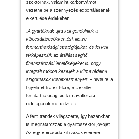
szektornak, valamint karbonvámot
vezetne be a szennyezés exportálásának
elkerülése érdekében.
„A gyártóknak újra kell gondolniuk a
kibocsátáscsökkentési, illetve
fenntarthatósági stratégiájukat, és fel kell
térképezniük az átállást segítő
finanszírozási lehetőségeket is, hogy
integrált módon kezeljék a klímavédelmi
szigorítások következményeit”
– hívta fel a
figyelmet Borek Flóra, a Deloitte
fenntarthatósági és klímaváltozási
üzletágának menedzsere.
A fenti trendek világszerte, így hazánkban
is meghatározzák a gyártószektor jövőjét.
Az egyre erősödő kihívások ellenére