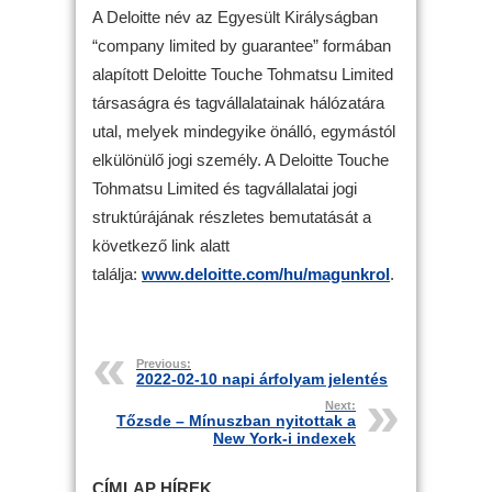
A Deloitte név az Egyesült Királyságban
“company limited by guarantee” formában
alapított Deloitte Touche Tohmatsu Limited
társaságra és tagvállalatainak hálózatára
utal, melyek mindegyike önálló, egymástól
elkülönülő jogi személy. A Deloitte Touche
Tohmatsu Limited és tagvállalatai jogi
struktúrájának részletes bemutatását a
következő link alatt
találja:
www.deloitte.com/hu/magunkrol
.
Previous:
2022-02-10 napi árfolyam jelentés
Next:
Tőzsde – Mínuszban nyitottak a
New York-i indexek
CÍMLAP HÍREK