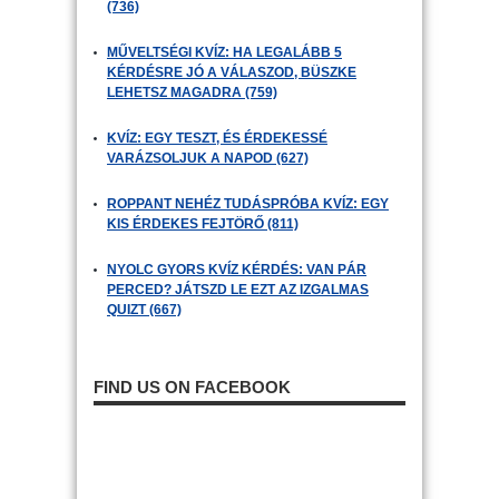
(736)
MŰVELTSÉGI KVÍZ: HA LEGALÁBB 5
KÉRDÉSRE JÓ A VÁLASZOD, BÜSZKE
LEHETSZ MAGADRA (759)
KVÍZ: EGY TESZT, ÉS ÉRDEKESSÉ
VARÁZSOLJUK A NAPOD (627)
ROPPANT NEHÉZ TUDÁSPRÓBA KVÍZ: EGY
KIS ÉRDEKES FEJTÖRŐ (811)
NYOLC GYORS KVÍZ KÉRDÉS: VAN PÁR
PERCED? JÁTSZD LE EZT AZ IZGALMAS
QUIZT (667)
FIND US ON FACEBOOK