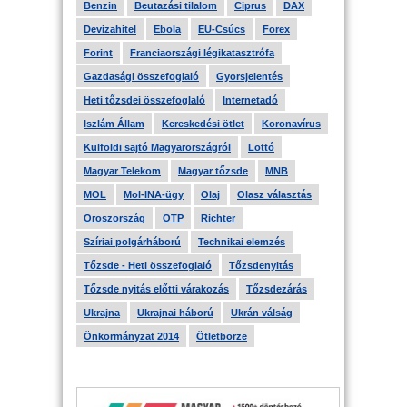
Benzin
Beutazási tilalom
Ciprus
DAX
Devizahitel
Ebola
EU-Csúcs
Forex
Forint
Franciaországi légikatasztrófa
Gazdasági összefoglaló
Gyorsjelentés
Heti tőzsdei összefoglaló
Internetadó
Iszlám Állam
Kereskedési ötlet
Koronavírus
Külföldi sajtó Magyarországról
Lottó
Magyar Telekom
Magyar tőzsde
MNB
MOL
Mol-INA-ügy
Olaj
Olasz választás
Oroszország
OTP
Richter
Szíriai polgárháború
Technikai elemzés
Tőzsde - Heti összefoglaló
Tőzsdenyitás
Tőzsde nyitás előtti várakozás
Tőzsdezárás
Ukrajna
Ukrajnai háború
Ukrán válság
Önkormányzat 2014
Ötletbörze