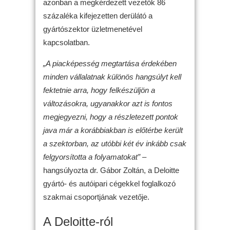
azonban a megkérdezett vezetők 86
százaléka kifejezetten derülátó a
gyártószektor üzletmenetével
kapcsolatban.
„A piacképesség megtartása érdekében
minden vállalatnak különös hangsúlyt kell
fektetnie arra, hogy felkészüljön a
változásokra, ugyanakkor azt is fontos
megjegyezni, hogy a részletezett pontok
java már a korábbiakban is előtérbe került
a szektorban, az utóbbi két év inkább csak
felgyorsította a folyamatokat”
–
hangsúlyozta dr. Gábor Zoltán, a Deloitte
gyártó- és autóipari cégekkel foglalkozó
szakmai csoportjának vezetője.
A Deloitte-ról