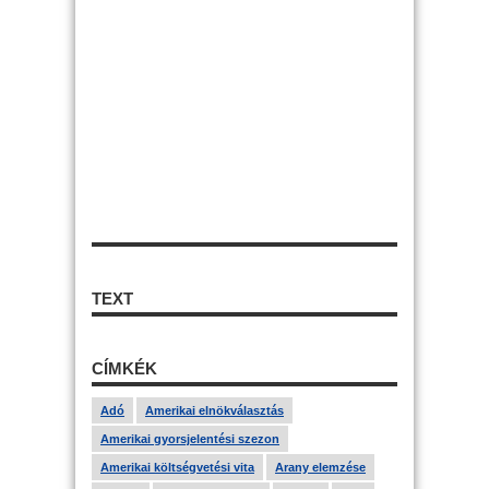
TEXT
CÍMKÉK
Adó
Amerikai elnökválasztás
Amerikai gyorsjelentési szezon
Amerikai költségvetési vita
Arany elemzése