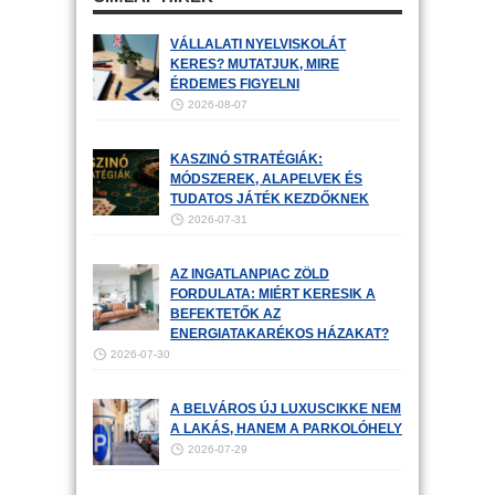
VÁLLALATI NYELVISKOLÁT
KERES? MUTATJUK, MIRE
ÉRDEMES FIGYELNI
2026-08-07
KASZINÓ STRATÉGIÁK:
MÓDSZEREK, ALAPELVEK ÉS
TUDATOS JÁTÉK KEZDŐKNEK
2026-07-31
AZ INGATLANPIAC ZÖLD
FORDULATA: MIÉRT KERESIK A
BEFEKTETŐK AZ
ENERGIATAKARÉKOS HÁZAKAT?
2026-07-30
A BELVÁROS ÚJ LUXUSCIKKE NEM
A LAKÁS, HANEM A PARKOLÓHELY
2026-07-29