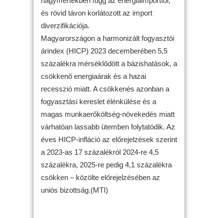
nagymértékben függ az energiaimporttól,
és rövid távon korlátozott az import
diverzifikációja.
Magyarországon a harmonizált fogyasztói
árindex (HICP) 2023 decemberében 5,5
százalékra mérséklődött a bázishatások, a
csökkenő energiaárak és a hazai
recesszió miatt. A csökkenés azonban a
fogyasztási kereslet élénkülése és a
magas munkaerőköltség-növekedés miatt
várhatóan lassabb ütemben folytatódik. Az
éves HICP-infláció az előrejelzések szerint
a 2023-as 17 százalékról 2024-re 4,5
százalékra, 2025-re pedig 4,1 százalékra
csökken – közölte előrejelzésében az
uniós bizottság.(MTI)