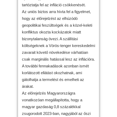
tartóztatja fel az infláció csökkenését.
Az uniós biztos arra hívta fel a figyelmet,
hogy az előrejelzést az elhúzódó
geopolitikai feszültségek és a közel-keleti
konfliktus okozta kockázatok miatt
bizonytalanság övezi. A szállítási
költségeknek a Vörös-tenger kereskedelmi
zavarait követő növekedése várhatóan
csak marginális hatással lesz az inflációra.
A további fennakadások azonban ismét
korlátozott ellátást okozhatnak, ami
gátolhatja a termelést és emelheti az
árakat.
Az előrejelzés Magyarországra
vonatkozóan megállapította, hogy a
magyar gazdaság 0,8 százalékkal
zsugorodott 2023-ban, nagyjából az őszi