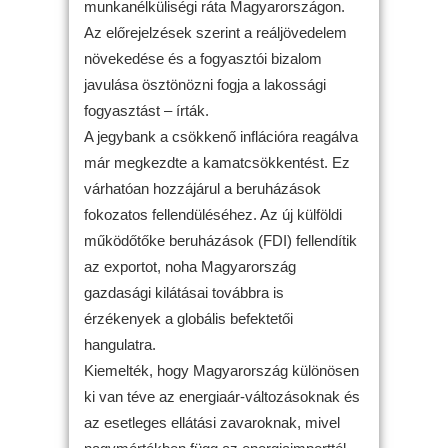
munkanélküliségi ráta Magyarországon.
Az előrejelzések szerint a reáljövedelem
növekedése és a fogyasztói bizalom
javulása ösztönözni fogja a lakossági
fogyasztást – írták.
A jegybank a csökkenő inflációra reagálva
már megkezdte a kamatcsökkentést. Ez
várhatóan hozzájárul a beruházások
fokozatos fellendüléséhez. Az új külföldi
működőtőke beruházások (FDI) fellendítik
az exportot, noha Magyarország
gazdasági kilátásai továbbra is
érzékenyek a globális befektetői
hangulatra.
Kiemelték, hogy Magyarország különösen
ki van téve az energiaár-változásoknak és
az esetleges ellátási zavaroknak, mivel