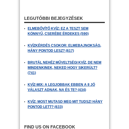
LEGUTÓBBI BEJEGYZÉSEK
ELMEBŐVÍTŐ KVÍZ: EZ A TESZT SEM
KÖNNYŰ, CSERÉBE ÉRDEKES (590)
KVÍZKÉRDÉS CSOKOR: ELMEBAJNOKSÁG,
HÁNY PONTOD LESZ? (617)
BRUTÁL NEHÉZ MŰVELTSÉGI KVÍZ, DE NEM
MINDENKINEK, NEKED HOGY SIKERÜLT?
(741)
KVÍZ-MIX: A LEGJOBBAK EBBEN A 8 JÓ
VÁLASZT ADNAK, NA ÉS TE? (434)
KVÍZ: MOST MUTASD MEG MIT TUDSZ! HÁNY
PONTOD LETT? (633)
FIND US ON FACEBOOK