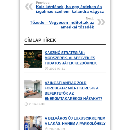
Previous:
Kvíz kérdések, ha egy érdekes és
izgalmas szellemi kalandra vágysz
Next:
Tőzsde – Vegyesen indítottak az
amerikai tőzsdék
CÍMLAP HÍREK
KASZINÓ STRATÉGIÁK:
MÓDSZEREK, ALAPELVEK ÉS
TUDATOS JÁTÉK KEZDŐKNEK
2026-07-31
AZ INGATLANPIAC ZÖLD
FORDULATA: MIÉRT KERESIK A
BEFEKTETŐK AZ
ENERGIATAKARÉKOS HÁZAKAT?
2026-07-30
A BELVÁROS ÚJ LUXUSCIKKE NEM
A LAKÁS, HANEM A PARKOLÓHELY
2026-07-29