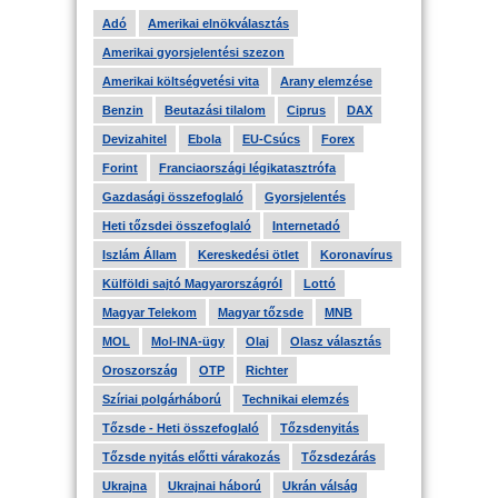
Adó
Amerikai elnökválasztás
Amerikai gyorsjelentési szezon
Amerikai költségvetési vita
Arany elemzése
Benzin
Beutazási tilalom
Ciprus
DAX
Devizahitel
Ebola
EU-Csúcs
Forex
Forint
Franciaországi légikatasztrófa
Gazdasági összefoglaló
Gyorsjelentés
Heti tőzsdei összefoglaló
Internetadó
Iszlám Állam
Kereskedési ötlet
Koronavírus
Külföldi sajtó Magyarországról
Lottó
Magyar Telekom
Magyar tőzsde
MNB
MOL
Mol-INA-ügy
Olaj
Olasz választás
Oroszország
OTP
Richter
Szíriai polgárháború
Technikai elemzés
Tőzsde - Heti összefoglaló
Tőzsdenyitás
Tőzsde nyitás előtti várakozás
Tőzsdezárás
Ukrajna
Ukrajnai háború
Ukrán válság