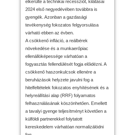
elkerülte a technikai recessziót, kilátásai
2024 első negyedévében továbbra is
gyengék. Azonban a gazdasági
tevékenység fokozatos felgyorsulása
várható ebben az évben.
A csökkenő infláció, a reálbérek
növekedése és a munkaerőpiac
ellenállóképessége várhatóan a
fogyasztás fellendülését fogja előidézni. A
csökkenő haszonkulcsok ellenére a
beruházások helyzete javulni fog a
hitelfeltételek fokozatos enyhítésének és a
helyreállítási alap (RRF) folyamatos
felhasználásának köszönhetően. Emellett
a tavalyi gyenge teljesítményt követően a
külföldi partnerekkel folytatott
kereskedelem várhatóan normalizálódni
fog.