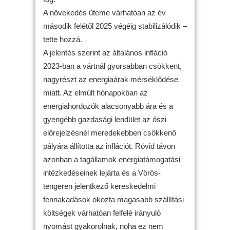
A növekedés üteme várhatóan az év
második felétől 2025 végéig stabilizálódik –
tette hozzá.
A jelentés szerint az általános infláció
2023-ban a vártnál gyorsabban csökkent,
nagyrészt az energiaárak mérséklődése
miatt. Az elmúlt hónapokban az
energiahordozók alacsonyabb ára és a
gyengébb gazdasági lendület az őszi
előrejelzésnél meredekebben csökkenő
pályára állította az inflációt. Rövid távon
azonban a tagállamok energiatámogatási
intézkedéseinek lejárta és a Vörös-
tengeren jelentkező kereskedelmi
fennakadások okozta magasabb szállítási
költségek várhatóan felfelé irányuló
nyomást gyakorolnak, noha ez nem