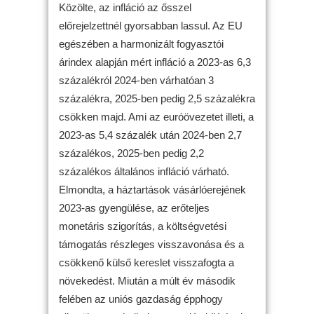
Közölte, az infláció az ősszel
előrejelzettnél gyorsabban lassul. Az EU
egészében a harmonizált fogyasztói
árindex alapján mért infláció a 2023-as 6,3
százalékról 2024-ben várhatóan 3
százalékra, 2025-ben pedig 2,5 százalékra
csökken majd. Ami az euróövezetet illeti, a
2023-as 5,4 százalék után 2024-ben 2,7
százalékos, 2025-ben pedig 2,2
százalékos általános infláció várható.
Elmondta, a háztartások vásárlóerejének
2023-as gyengülése, az erőteljes
monetáris szigorítás, a költségvetési
támogatás részleges visszavonása és a
csökkenő külső kereslet visszafogta a
növekedést. Miután a múlt év második
felében az uniós gazdaság épphogy