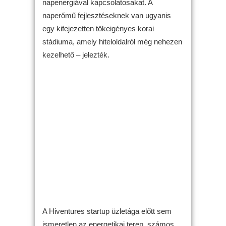
napenergiával kapcsolatosakat. A
naperőmű fejlesztéseknek van ugyanis
egy kifejezetten tőkeigényes korai
stádiuma, amely hiteloldalról még nehezen
kezelhető – jelezték.
A Hiventures startup üzletága előtt sem
ismeretlen az energetikai terep, számos