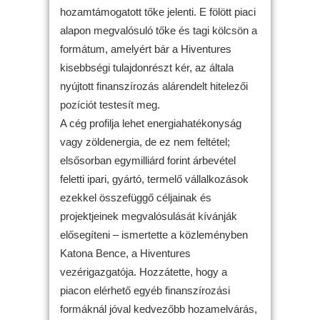
hozamtámogatott tőke jelenti. E fölött piaci
alapon megvalósuló tőke és tagi kölcsön a
formátum, amelyért bár a Hiventures
kisebbségi tulajdonrészt kér, az általa
nyújtott finanszírozás alárendelt hitelezői
pozíciót testesít meg.
A cég profilja lehet energiahatékonyság
vagy zöldenergia, de ez nem feltétel;
elsősorban egymilliárd forint árbevétel
feletti ipari, gyártó, termelő vállalkozások
ezekkel összefüggő céljainak és
projektjeinek megvalósulását kívánják
elősegíteni – ismertette a közleményben
Katona Bence, a Hiventures
vezérigazgatója. Hozzátette, hogy a
piacon elérhető egyéb finanszírozási
formáknál jóval kedvezőbb hozamelvárás,