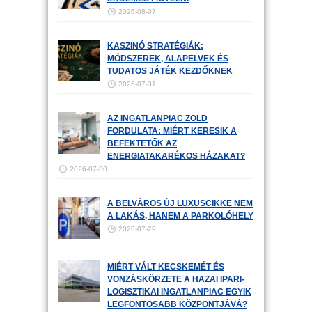
2026-08-07
KASZINÓ STRATÉGIÁK:
MÓDSZEREK, ALAPELVEK ÉS
TUDATOS JÁTÉK KEZDŐKNEK
2026-07-31
AZ INGATLANPIAC ZÖLD
FORDULATA: MIÉRT KERESIK A
BEFEKTETŐK AZ
ENERGIATAKARÉKOS HÁZAKAT?
2026-07-30
A BELVÁROS ÚJ LUXUSCIKKE NEM
A LAKÁS, HANEM A PARKOLÓHELY
2026-07-29
MIÉRT VÁLT KECSKEMÉT ÉS
VONZÁSKÖRZETE A HAZAI IPARI-
LOGISZTIKAI INGATLANPIAC EGYIK
LEGFONTOSABB KÖZPONTJÁVÁ?