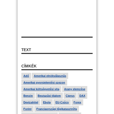
TEXT
CÍMKÉK
Adó
Amerikai elnökválasztás
Amerikai gyorsjelentési szezon
Amerikai költségvetési vita
Arany elemzése
Benzin
Beutazási tilalom
Ciprus
DAX
Devizahitel
Ebola
EU-Csúcs
Forex
Forint
Franciaországi légikatasztrófa