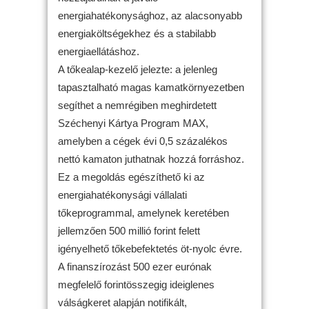
energiahatékonysághoz, az alacsonyabb
energiaköltségekhez és a stabilabb
energiaellátáshoz.
A tőkealap-kezelő jelezte: a jelenleg
tapasztalható magas kamatkörnyezetben
segíthet a nemrégiben meghirdetett
Széchenyi Kártya Program MAX,
amelyben a cégek évi 0,5 százalékos
nettó kamaton juthatnak hozzá forráshoz.
Ez a megoldás egészíthető ki az
energiahatékonysági vállalati
tőkeprogrammal, amelynek keretében
jellemzően 500 millió forint felett
igényelhető tőkebefektetés öt-nyolc évre.
A finanszírozást 500 ezer eurónak
megfelelő forintösszegig ideiglenes
válságkeret alapján notifikált,