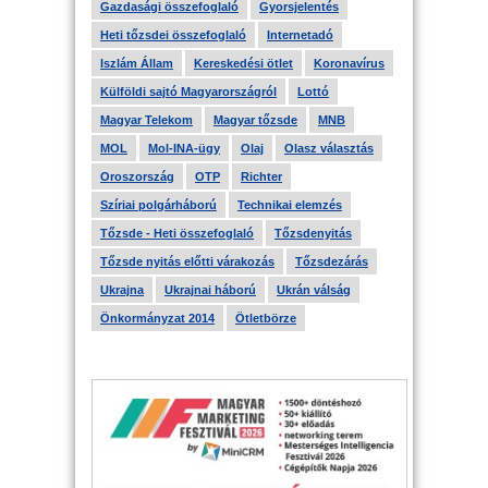
Gazdasági összefoglaló
Gyorsjelentés
Heti tőzsdei összefoglaló
Internetadó
Iszlám Állam
Kereskedési ötlet
Koronavírus
Külföldi sajtó Magyarországról
Lottó
Magyar Telekom
Magyar tőzsde
MNB
MOL
Mol-INA-ügy
Olaj
Olasz választás
Oroszország
OTP
Richter
Szíriai polgárháború
Technikai elemzés
Tőzsde - Heti összefoglaló
Tőzsdenyitás
Tőzsde nyitás előtti várakozás
Tőzsdezárás
Ukrajna
Ukrajnai háború
Ukrán válság
Önkormányzat 2014
Ötletbörze