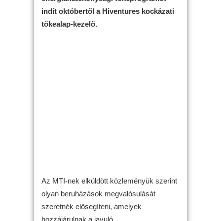
indít októbertől a Hiventures kockázati
tőkealap-kezelő.
Az MTI-nek elküldött közleményük szerint
olyan beruházások megvalósulását
szeretnék elősegíteni, amelyek
hozzájárulnak a javuló