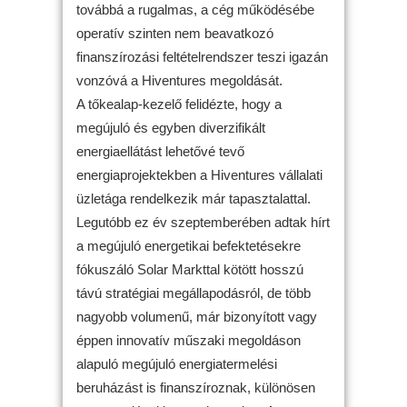
továbbá a rugalmas, a cég működésébe
operatív szinten nem beavatkozó
finanszírozási feltételrendszer teszi igazán
vonzóvá a Hiventures megoldását.
A tőkealap-kezelő felidézte, hogy a
megújuló és egyben diverzifikált
energiaellátást lehetővé tevő
energiaprojektekben a Hiventures vállalati
üzletága rendelkezik már tapasztalattal.
Legutóbb ez év szeptemberében adtak hírt
a megújuló energetikai befektetésekre
fókuszáló Solar Markttal kötött hosszú
távú stratégiai megállapodásról, de több
nagyobb volumenű, már bizonyított vagy
éppen innovatív műszaki megoldáson
alapuló megújuló energiatermelési
beruházást is finanszíroznak, különösen