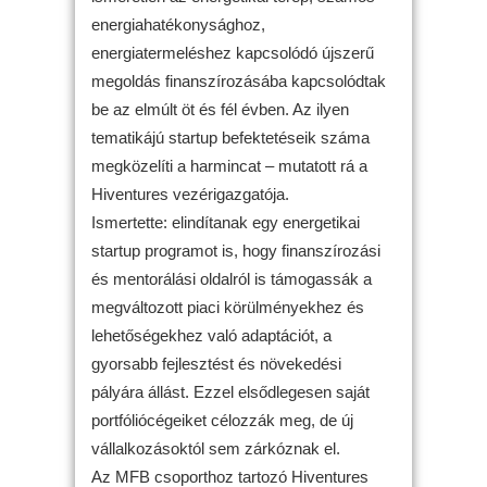
energiahatékonysághoz,
energiatermeléshez kapcsolódó újszerű
megoldás finanszírozásába kapcsolódtak
be az elmúlt öt és fél évben. Az ilyen
tematikájú startup befektetéseik száma
megközelíti a harmincat – mutatott rá a
Hiventures vezérigazgatója.
Ismertette: elindítanak egy energetikai
startup programot is, hogy finanszírozási
és mentorálási oldalról is támogassák a
megváltozott piaci körülményekhez és
lehetőségekhez való adaptációt, a
gyorsabb fejlesztést és növekedési
pályára állást. Ezzel elsődlegesen saját
portfóliócégeiket célozzák meg, de új
vállalkozásoktól sem zárkóznak el.
Az MFB csoporthoz tartozó Hiventures