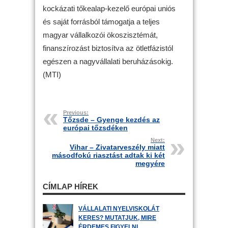
kockázati tőkealap-kezelő európai uniós
és saját forrásból támogatja a teljes
magyar vállalkozói ökoszisztémát,
finanszírozást biztosítva az ötletfázistól
egészen a nagyvállalati beruházásokig.
(MTI)
Previous:
Tőzsde – Gyenge kezdés az
európai tőzsdéken
Next:
Vihar – Zivatarveszély miatt
másodfokú riasztást adtak ki két
megyére
CÍMLAP HÍREK
VÁLLALATI NYELVISKOLÁT
KERES? MUTATJUK, MIRE
ÉRDEMES FIGYELNI