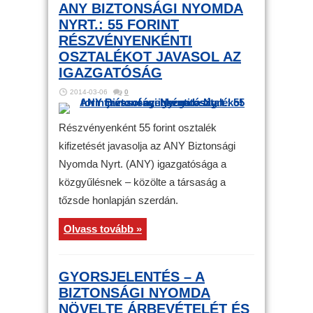
ANY BIZTONSÁGI NYOMDA
NYRT.: 55 FORINT
RÉSZVÉNYENKÉNTI
OSZTALÉKOT JAVASOL AZ
IGAZGATÓSÁG
2014-03-06
0
Részvényenként 55 forint osztalék
kifizetését javasolja az ANY Biztonsági
Nyomda Nyrt. (ANY) igazgatósága a
közgyűlésnek – közölte a társaság a
tőzsde honlapján szerdán.
Olvass tovább »
GYORSJELENTÉS – A
BIZTONSÁGI NYOMDA
NÖVELTE ÁRBEVÉTELÉT ÉS