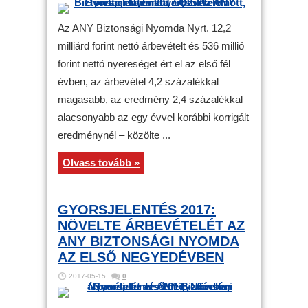
Az ANY Biztonsági Nyomda Nyrt. 12,2
milliárd forint nettó árbevételt és 536 millió
forint nettó nyereséget ért el az első fél
évben, az árbevétel 4,2 százalékkal
magasabb, az eredmény 2,4 százalékkal
alacsonyabb az egy évvel korábbi korrigált
eredménynél – közölte ...
Olvass tovább »
GYORSJELENTÉS 2017:
NÖVELTE ÁRBEVÉTELÉT AZ
ANY BIZTONSÁGI NYOMDA
AZ ELSŐ NEGYEDÉVBEN
2017-05-15
0