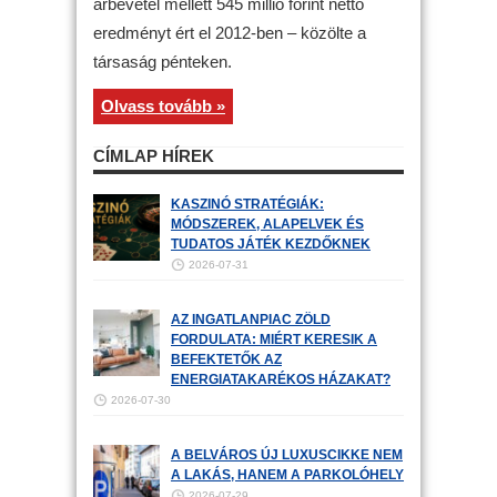
árbevétel mellett 545 millió forint nettó
eredményt ért el 2012-ben – közölte a
társaság pénteken.
Olvass tovább »
CÍMLAP HÍREK
KASZINÓ STRATÉGIÁK:
MÓDSZEREK, ALAPELVEK ÉS
TUDATOS JÁTÉK KEZDŐKNEK
2026-07-31
AZ INGATLANPIAC ZÖLD
FORDULATA: MIÉRT KERESIK A
BEFEKTETŐK AZ
ENERGIATAKARÉKOS HÁZAKAT?
2026-07-30
A BELVÁROS ÚJ LUXUSCIKKE NEM
A LAKÁS, HANEM A PARKOLÓHELY
2026-07-29