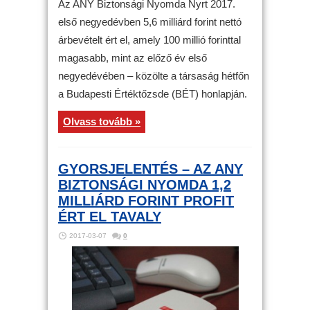
Az ANY Biztonsági Nyomda Nyrt 2017.
első negyedévben 5,6 milliárd forint nettó
árbevételt ért el, amely 100 millió forinttal
magasabb, mint az előző év első
negyedévében – közölte a társaság hétfőn
a Budapesti Értéktőzsde (BÉT) honlapján.
Olvass tovább »
GYORSJELENTÉS – AZ ANY
BIZTONSÁGI NYOMDA 1,2
MILLIÁRD FORINT PROFIT
ÉRT EL TAVALY
2017-03-07
0