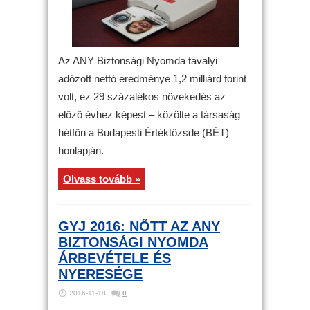
Az ANY Biztonsági Nyomda tavalyi
adózott nettó eredménye 1,2 milliárd forint
volt, ez 29 százalékos növekedés az
előző évhez képest – közölte a társaság
hétfőn a Budapesti Értéktőzsde (BÉT)
honlapján.
Olvass tovább »
GYJ 2016: NŐTT AZ ANY
BIZTONSÁGI NYOMDA
ÁRBEVÉTELE ÉS
NYERESÉGE
2016-11-18
0