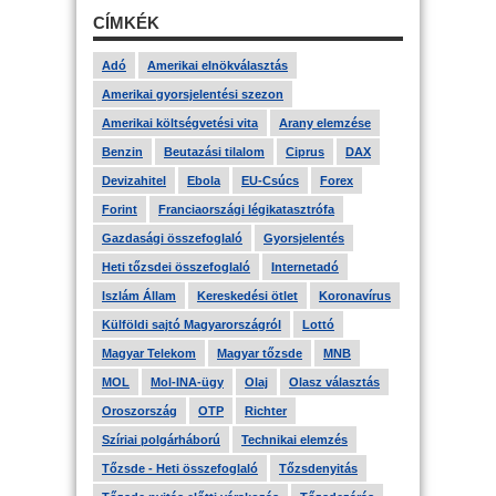
CÍMKÉK
Adó
Amerikai elnökválasztás
Amerikai gyorsjelentési szezon
Amerikai költségvetési vita
Arany elemzése
Benzin
Beutazási tilalom
Ciprus
DAX
Devizahitel
Ebola
EU-Csúcs
Forex
Forint
Franciaországi légikatasztrófa
Gazdasági összefoglaló
Gyorsjelentés
Heti tőzsdei összefoglaló
Internetadó
Iszlám Állam
Kereskedési ötlet
Koronavírus
Külföldi sajtó Magyarországról
Lottó
Magyar Telekom
Magyar tőzsde
MNB
MOL
Mol-INA-ügy
Olaj
Olasz választás
Oroszország
OTP
Richter
Szíriai polgárháború
Technikai elemzés
Tőzsde - Heti összefoglaló
Tőzsdenyitás