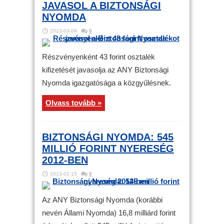
JAVASOL A BIZTONSÁGI
NYOMDA
2013-03-09
0
Részvényenként 43 forint osztalék
kifizetését javasolja az ANY Biztonsági
Nyomda igazgatósága a közgyűlésnek.
Olvass tovább »
BIZTONSÁGI NYOMDA: 545
MILLIÓ FORINT NYERESÉG
2012-BEN
2013-02-15
0
Az ANY Biztonsági Nyomda (korábbi
nevén Állami Nyomda) 16,8 milliárd forint