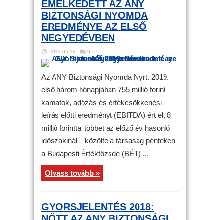
EMELKEDETT AZ ANY
BIZTONSÁGI NYOMDA
EREDMÉNYE AZ ELSŐ
NEGYEDÉVBEN
2019-05-18
0
Az ANY Biztonsági Nyomda Nyrt. 2019.
első három hónapjában 755 millió forint
kamatok, adózás és értékcsökkenési
leírás előtti eredményt (EBITDA) ért el, 8
millió forinttal többet az előző év hasonló
időszakinál – közölte a társaság pénteken
a Budapesti Értéktőzsde (BÉT) ...
Olvass tovább »
GYORSJELENTÉS 2018:
NŐTT AZ ANY BIZTONSÁGI