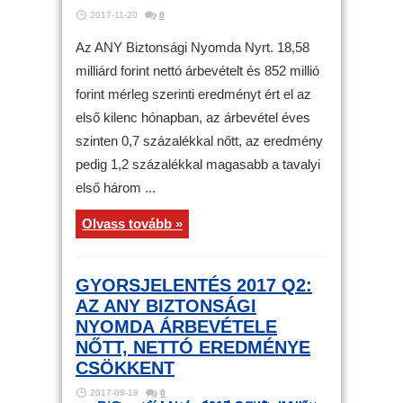
2017-11-20
0
Az ANY Biztonsági Nyomda Nyrt. 18,58
milliárd forint nettó árbevételt és 852 millió
forint mérleg szerinti eredményt ért el az
első kilenc hónapban, az árbevétel éves
szinten 0,7 százalékkal nőtt, az eredmény
pedig 1,2 százalékkal magasabb a tavalyi
első három ...
Olvass tovább »
GYORSJELENTÉS 2017 Q2:
AZ ANY BIZTONSÁGI
NYOMDA ÁRBEVÉTELE
NŐTT, NETTÓ EREDMÉNYE
CSÖKKENT
2017-08-18
0