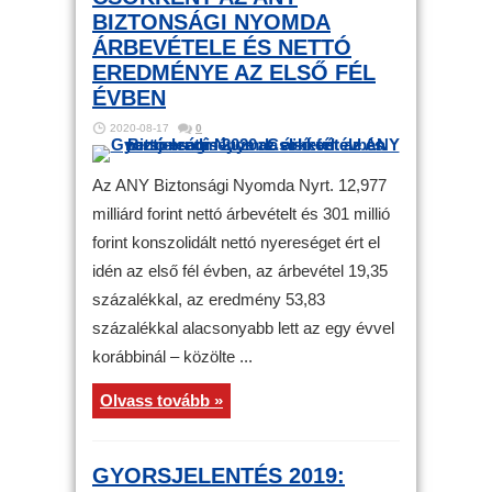
BIZTONSÁGI NYOMDA
ÁRBEVÉTELE ÉS NETTÓ
EREDMÉNYE AZ ELSŐ FÉL
ÉVBEN
2020-08-17
0
Az ANY Biztonsági Nyomda Nyrt. 12,977
milliárd forint nettó árbevételt és 301 millió
forint konszolidált nettó nyereséget ért el
idén az első fél évben, az árbevétel 19,35
százalékkal, az eredmény 53,83
százalékkal alacsonyabb lett az egy évvel
korábbinál – közölte ...
Olvass tovább »
GYORSJELENTÉS 2019: