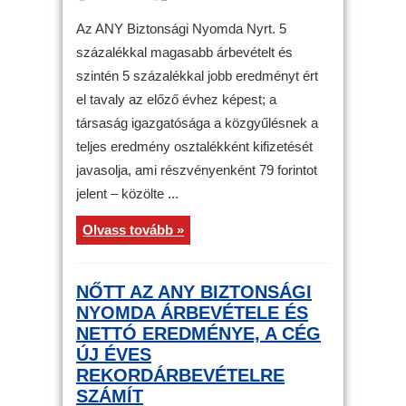
Az ANY Biztonsági Nyomda Nyrt. 5
százalékkal magasabb árbevételt és
szintén 5 százalékkal jobb eredményt ért
el tavaly az előző évhez képest; a
társaság igazgatósága a közgyűlésnek a
teljes eredmény osztalékként kifizetését
javasolja, ami részvényenként 79 forintot
jelent – közölte ...
Olvass tovább »
NŐTT AZ ANY BIZTONSÁGI
NYOMDA ÁRBEVÉTELE ÉS
NETTÓ EREDMÉNYE, A CÉG
ÚJ ÉVES
REKORDÁRBEVÉTELRE
SZÁMÍT