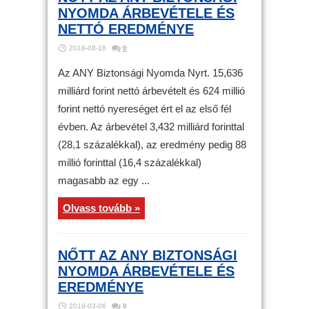
NYOMDA ÁRBEVÉTELE ÉS
NETTÓ EREDMÉNYE
2018-08-16
0
Az ANY Biztonsági Nyomda Nyrt. 15,636
milliárd forint nettó árbevételt és 624 millió
forint nettó nyereséget ért el az első fél
évben. Az árbevétel 3,432 milliárd forinttal
(28,1 százalékkal), az eredmény pedig 88
millió forinttal (16,4 százalékkal)
magasabb az egy ...
Olvass tovább »
NŐTT AZ ANY BIZTONSÁGI
NYOMDA ÁRBEVÉTELE ÉS
EREDMÉNYE
2018-03-06
0