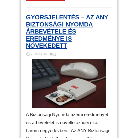
GYORSJELENTÉS – AZ ANY
BIZTONSÁGI NYOMDA
ÁRBEVÉTELE ÉS
EREDMÉNYE IS
NÖVEKEDETT
2013-11-16
0
A Biztonsági Nyomda üzemi eredményét
és árbevételét is növelte az idei első
három negyedévben. Az ANY Biztonsági