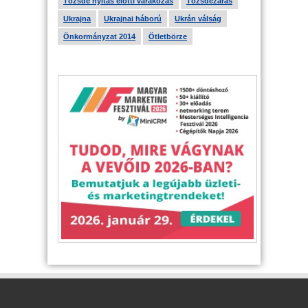
Tőzsde nyitás előtti várakozás
Tőzsdezárás
Ukrajna
Ukrajnai háború
Ukrán válság
Önkormányzat 2014
Ötletbörze