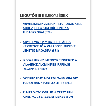
LEGUTÓBBI BEJEGYZÉSEK
MŰVELTSÉGI KVÍZ: SOKRÉTŰ TUDÁS KELL
AHHOZ, HOGY SIKERÜLJÖN EZ A
TUDÁSPRÓBA! (578)
AGYTORNA KVÍZ: HA LEGALÁBB 5
KÉRDÉSRE JÓ A VÁLASZOD, BÜSZKE
LEHETSZ MAGADRA (873)
IRODALMI KVÍZ: MENNYIRE ISMERED A
VILÁGIRODALOM HÍRES IFJÚSÁGI
REGÉNYEIT? (595)
OKOSÍTÓ KVÍZ: MOST MUTASD MEG MIT
TUDSZ! HÁNY PONTOD LETT? (461)
ELMEBŐVÍTŐ KVÍZ: EZ A TESZT SEM
KÖNNYŰ, CSERÉBE ÉRDEKES (590)