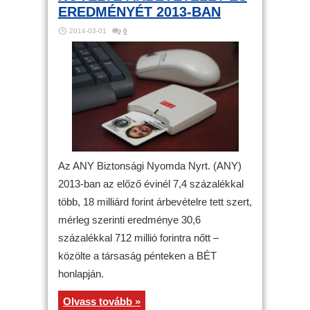
EREDMÉNYÉT 2013-BAN
2014-03-01
0
Az ANY Biztonsági Nyomda Nyrt. (ANY)
2013-ban az előző évinél 7,4 százalékkal
több, 18 milliárd forint árbevételre tett szert,
mérleg szerinti eredménye 30,6
százalékkal 712 millió forintra nőtt –
közölte a társaság pénteken a BÉT
honlapján.
Olvass tovább »