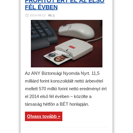
PROFITOT ÉRT EL AZ ELSŐ
FÉL ÉVBEN
2014-08-12
0
Az ANY Biztonsági Nyomda Nyrt. 11,5
milliárd forint konszolidált nettó árbevétel
mellett 570 millió forint nettó eredményt ért
el 2014 első fél évében – közölte a
társaság hétfőn a BÉT honlapján.
Olvass tovább »