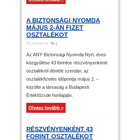
A BIZTONSÁGI NYOMDA
MÁJUS 2-ÁN FIZET
OSZTALÉKOT
2013-04-10
0
Az ANY Biztonsági Nyomda Nyrt. éves
közgyűlése 43 forintos részvényenkénti
osztalékról döntött szerdán, az
osztalékfizetés időpontja május 2. –
közölte a társaság a Budapesti
Értéktőzsde honlapján.
Olvass tovább »
RÉSZVÉNYENKÉNT 43
FORINT OSZTALÉKOT