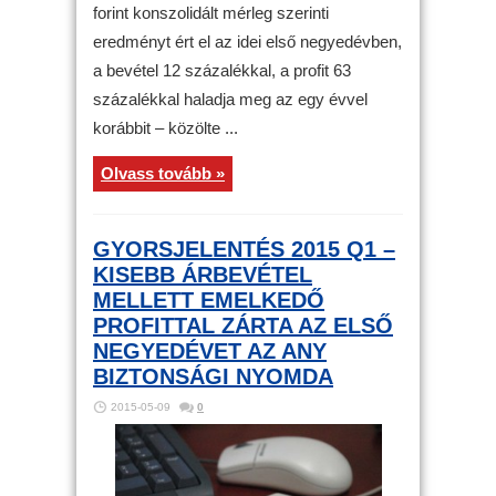
forint konszolidált mérleg szerinti
eredményt ért el az idei első negyedévben,
a bevétel 12 százalékkal, a profit 63
százalékkal haladja meg az egy évvel
korábbit – közölte ...
Olvass tovább »
GYORSJELENTÉS 2015 Q1 –
KISEBB ÁRBEVÉTEL
MELLETT EMELKEDŐ
PROFITTAL ZÁRTA AZ ELSŐ
NEGYEDÉVET AZ ANY
BIZTONSÁGI NYOMDA
2015-05-09
0