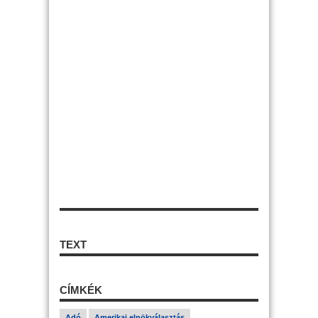
TEXT
CÍMKÉK
Adó
Amerikai elnökválasztás