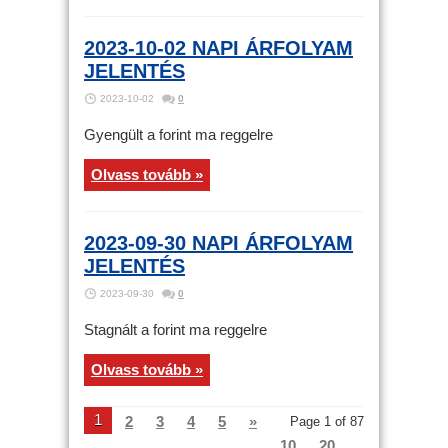
2023-10-02 NAPI ÁRFOLYAM
JELENTÉS
2023-10-02
0
Gyengült a forint ma reggelre
Olvass tovább »
2023-09-30 NAPI ÁRFOLYAM
JELENTÉS
2023-09-30
0
Stagnált a forint ma reggelre
Olvass tovább »
1
2
3
4
5
»
Page 1 of 87
10
20