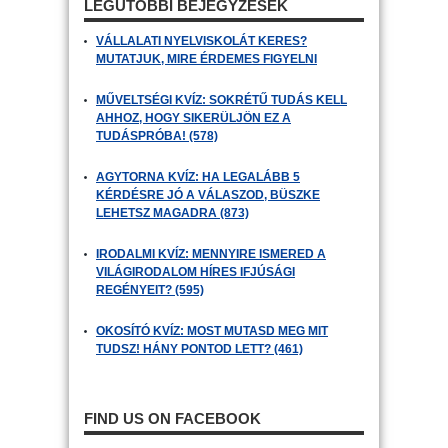
LEGUTÓBBI BEJEGYZÉSEK
VÁLLALATI NYELVISKOLÁT KERES?
MUTATJUK, MIRE ÉRDEMES FIGYELNI
MŰVELTSÉGI KVÍZ: SOKRÉTŰ TUDÁS KELL
AHHOZ, HOGY SIKERÜLJÖN EZ A
TUDÁSPRÓBA! (578)
AGYTORNA KVÍZ: HA LEGALÁBB 5
KÉRDÉSRE JÓ A VÁLASZOD, BÜSZKE
LEHETSZ MAGADRA (873)
IRODALMI KVÍZ: MENNYIRE ISMERED A
VILÁGIRODALOM HÍRES IFJÚSÁGI
REGÉNYEIT? (595)
OKOSÍTÓ KVÍZ: MOST MUTASD MEG MIT
TUDSZ! HÁNY PONTOD LETT? (461)
FIND US ON FACEBOOK