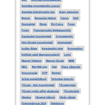
Amerikai gyorsjelentési szezon
Amerikai költségvetési vita
Arany elemzése
Benzin
Beutazási tilalom
Ciprus
DAX
Devizahitel
Ebola
EU-Csúcs
Forex
Forint
Franciaországi légikatasztrófa
Gazdasági összefoglaló
Gyorsjelentés
Heti tőzsdei összefoglaló
Internetadó
Iszlám Állam
Kereskedési ötlet
Koronavírus
Külföldi sajtó Magyarországról
Lottó
Magyar Telekom
Magyar tőzsde
MNB
MOL
Mol-INA-ügy
Olaj
Olasz választás
Oroszország
OTP
Richter
Szíriai polgárháború
Technikai elemzés
Tőzsde - Heti összefoglaló
Tőzsdenyitás
Tőzsde nyitás előtti várakozás
Tőzsdezárás
Ukrajna
Ukrajnai háború
Ukrán válság
Önkormányzat 2014
Ötletbörze