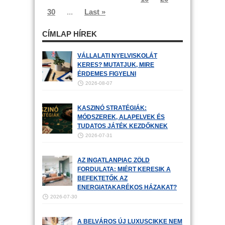
30
...
Last »
CÍMLAP HÍREK
VÁLLALATI NYELVISKOLÁT
KERES? MUTATJUK, MIRE
ÉRDEMES FIGYELNI
2026-08-07
KASZINÓ STRATÉGIÁK:
MÓDSZEREK, ALAPELVEK ÉS
TUDATOS JÁTÉK KEZDŐKNEK
2026-07-31
AZ INGATLANPIAC ZÖLD
FORDULATA: MIÉRT KERESIK A
BEFEKTETŐK AZ
ENERGIATAKARÉKOS HÁZAKAT?
2026-07-30
A BELVÁROS ÚJ LUXUSCIKKE NEM