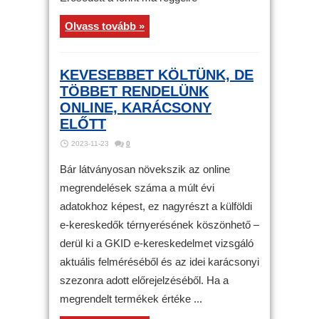
Olvass tovább »
KEVESEBBET KÖLTÜNK, DE
TÖBBET RENDELÜNK
ONLINE, KARÁCSONY
ELŐTT
2023-11-23
0
Bár látványosan növekszik az online
megrendelések száma a múlt évi
adatokhoz képest, ez nagyrészt a külföldi
e-kereskedők térnyerésének köszönhető –
derül ki a GKID e-kereskedelmet vizsgáló
aktuális felméréséből és az idei karácsonyi
szezonra adott előrejelzéséből. Ha a
megrendelt termékek értéke ...