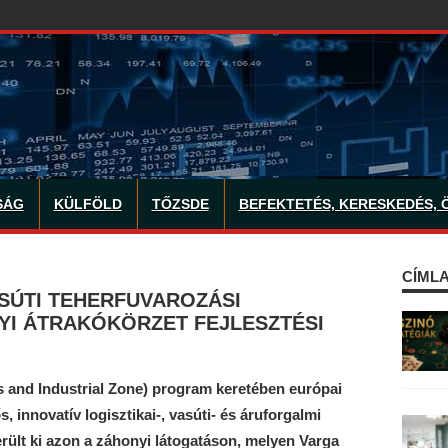
SÁG
KÜLFÖLD
TŐZSDE
BEFEKTETÉS, KERESKEDÉS, 
CÍMLA
SÚTI TEHERFUVAROZÁSI
YI ÁTRAKÓKÖRZET FEJLESZTÉSI
s and Industrial Zone) program keretében európai
s, innovatív logisztikai-, vasúti- és áruforgalmi
ült ki azon a záhonyi látogatáson, melyen Varga