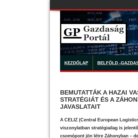
KEZDŐLAP
BELFÖLD -GAZDA
BEMUTATTÁK A HAZAI VA
STRATÉGIÁT ÉS A ZÁHON
JAVASLATAIT
A CELIZ (Central European Logistic
viszonylatban stratégiailag is jelentő
csomópont jön létre Záhonyban – der