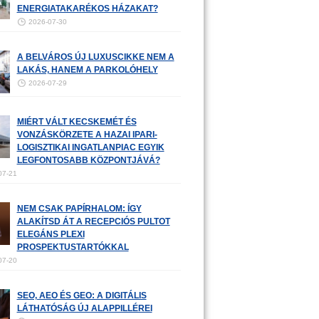
ENERGIATAKARÉKOS HÁZAKAT?
2026-07-30
A BELVÁROS ÚJ LUXUSCIKKE NEM A
LAKÁS, HANEM A PARKOLÓHELY
2026-07-29
MIÉRT VÁLT KECSKEMÉT ÉS
VONZÁSKÖRZETE A HAZAI IPARI-
LOGISZTIKAI INGATLANPIAC EGYIK
LEGFONTOSABB KÖZPONTJÁVÁ?
07-21
NEM CSAK PAPÍRHALOM: ÍGY
ALAKÍTSD ÁT A RECEPCIÓS PULTOT
ELEGÁNS PLEXI
PROSPEKTUSTARTÓKKAL
07-20
SEO, AEO ÉS GEO: A DIGITÁLIS
LÁTHATÓSÁG ÚJ ALAPPILLÉREI