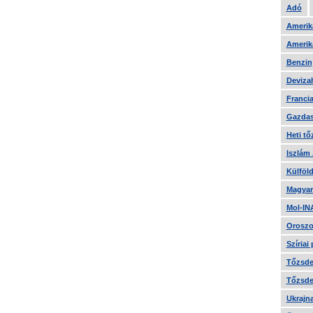
Adó
Amerika
Amerika
Benzin
Devizah
Francia
Gazdas
Heti tő
Iszlám
Külföld
Magyar
Mol-IN
Oroszo
Szíriai
Tőzsde 
Tőzsde 
Ukrajn