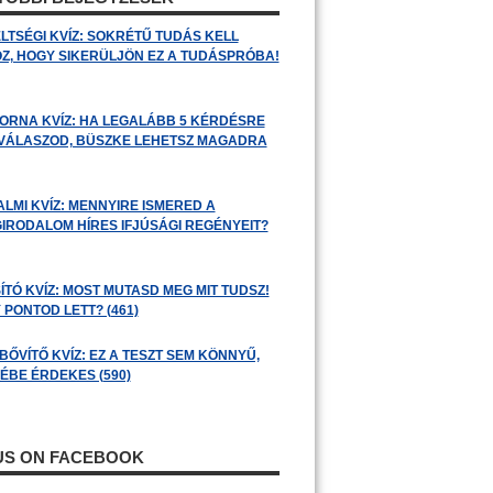
LTSÉGI KVÍZ: SOKRÉTŰ TUDÁS KELL
Z, HOGY SIKERÜLJÖN EZ A TUDÁSPRÓBA!
ORNA KVÍZ: HA LEGALÁBB 5 KÉRDÉSRE
 VÁLASZOD, BÜSZKE LEHETSZ MAGADRA
ALMI KVÍZ: MENNYIRE ISMERED A
GIRODALOM HÍRES IFJÚSÁGI REGÉNYEIT?
ÍTÓ KVÍZ: MOST MUTASD MEG MIT TUDSZ!
 PONTOD LETT? (461)
BŐVÍTŐ KVÍZ: EZ A TESZT SEM KÖNNYŰ,
ÉBE ÉRDEKES (590)
 US ON FACEBOOK