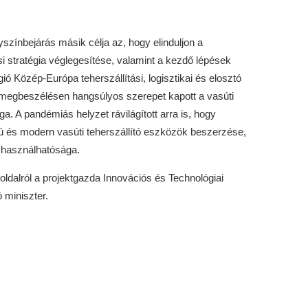
lyszínbejárás másik célja az, hogy elinduljon a
si stratégia véglegesítése, valamint a kezdő lépések
ó Közép-Európa teherszállítási, logisztikai és elosztó
 megbeszélésen hangsúlyos szerepet kapott a vasúti
ga. A pandémiás helyzet rávilágított arra is, hogy
nú és modern vasúti teherszállító eszközök beszerzése,
i használhatósága.
ldalról a projektgazda Innovációs és Technológiai
 miniszter.