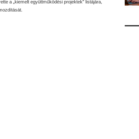
tte a „kiemelt együttműködési projektek” listájára,
mozdítását.