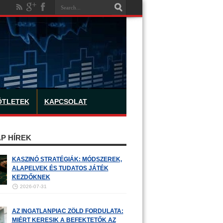
ÖTLETEK
KAPCSOLAT
P HÍREK
KASZINÓ STRATÉGIÁK: MÓDSZEREK,
ALAPELVEK ÉS TUDATOS JÁTÉK
KEZDŐKNEK
2026-07-31
AZ INGATLANPIAC ZÖLD FORDULATA:
MIÉRT KERESIK A BEFEKTETŐK AZ