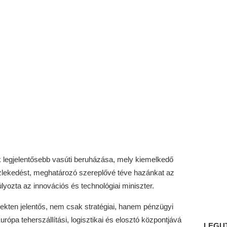
k legjelentősebb vasúti beruházása, mely kiemelkedő
özlekedést, meghatározó szereplővé téve hazánkat az
lyozta az innovációs és technológiai miniszter.
kten jelentős, nem csak stratégiai, hanem pénzügyi
urópa teherszállítási, logisztikai és elosztó központjává
LEGU