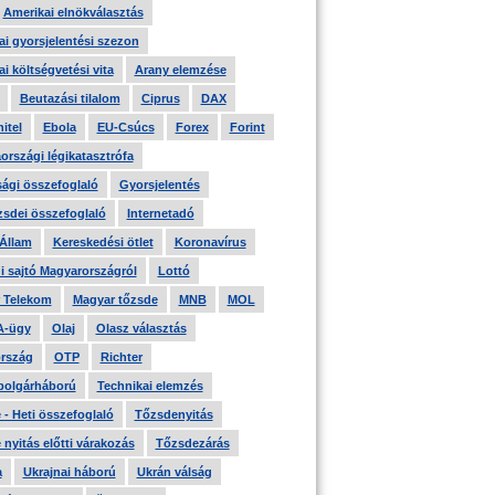
Amerikai elnökválasztás
i gyorsjelentési szezon
i költségvetési vita
Arany elemzése
Beutazási tilalom
Ciprus
DAX
itel
Ebola
EU-Csúcs
Forex
Forint
országi légikatasztrófa
ági összefoglaló
Gyorsjelentés
zsdei összefoglaló
Internetadó
 Állam
Kereskedési ötlet
Koronavírus
i sajtó Magyarországról
Lottó
 Telekom
Magyar tőzsde
MNB
MOL
A-ügy
Olaj
Olasz választás
rszág
OTP
Richter
 polgárháború
Technikai elemzés
- Heti összefoglaló
Tőzsdenyitás
nyitás előtti várakozás
Tőzsdezárás
a
Ukrajnai háború
Ukrán válság