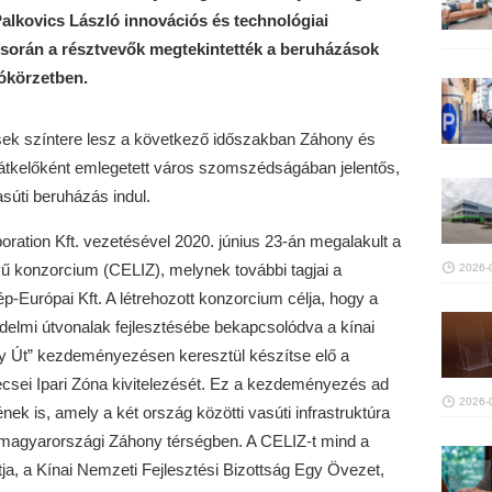
alkovics László innovációs és technológiai
ás során a résztvevők megtekintették a beruházások
kókörzetben.
sek színtere lesz a következő időszakban Záhony és
rátkelőként emlegetett város szomszédságában jelentős,
súti beruházás indul.
ation Kft. vezetésével 2020. június 23-án megalakult a
vű konzorcium (CELIZ), melynek további tagjai a
2026-
-Európai Kft. A létrehozott konzorcium célja, hogy a
edelmi útvonalak fejlesztésébe bekapcsolódva a kínai
gy Út” kezdeményezésen keresztül készítse elő a
csei Ipari Zóna kivitelezését. Ez a kezdeményezés ad
2026-
ek is, amely a két ország közötti vasúti infrastruktúra
et-magyarországi Záhony térségben. A CELIZ-t mind a
a, a Kínai Nemzeti Fejlesztési Bizottság Egy Övezet,