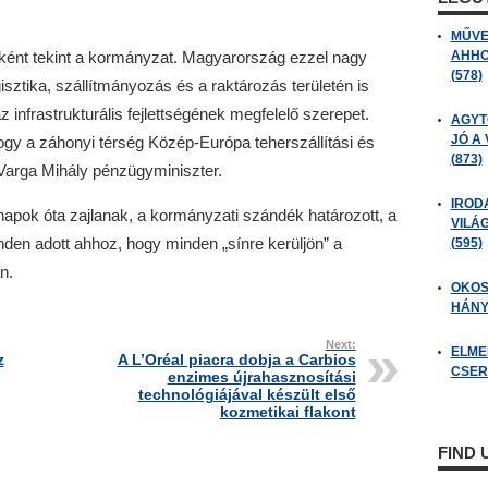
MŰVE
ként tekint a kormányzat. Magyarország ezzel nagy
AHHO
(578)
isztika, szállítmányozás és a raktározás területén is
z infrastrukturális fejlettségének megfelelő szerepet.
AGYT
JÓ A
y a záhonyi térség Közép-Európa teherszállítási és
(873)
 Varga Mihály pénzügyminiszter.
IROD
apok óta zajlanak, a kormányzati szándék határozott, a
VILÁ
den adott ahhoz, hogy minden „sínre kerüljön” a
(595)
n.
OKOS
HÁNY
Next:
ELME
z
A L’Oréal piacra dobja a Carbios
CSER
enzimes újrahasznosítási
technológiájával készült első
kozmetikai flakont
FIND