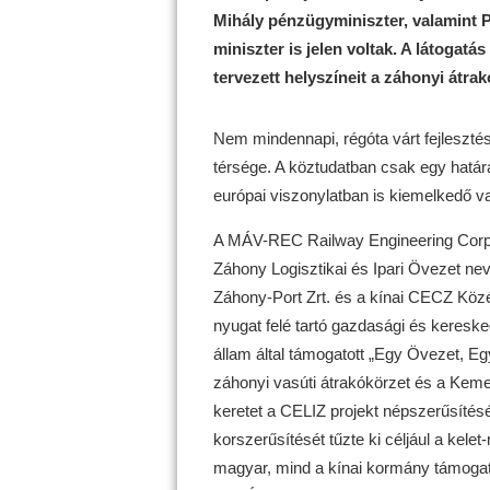
Mihály pénzügyminiszter, valamint P
miniszter is jelen voltak. A látogat
tervezett helyszíneit a záhonyi átra
Nem mindennapi, régóta várt fejleszté
térsége. A köztudatban csak egy hatá
európai viszonylatban is kiemelkedő va
A MÁV-REC Railway Engineering Corpor
Záhony Logisztikai és Ipari Övezet ne
Záhony-Port Zrt. és a kínai CECZ Közép
nyugat felé tartó gazdasági és keresk
állam által támogatott „Egy Övezet, E
záhonyi vasúti átrakókörzet és a Keme
keretet a CELIZ projekt népszerűsítésén
korszerűsítését tűzte ki céljául a kel
magyar, mind a kínai kormány támogatj