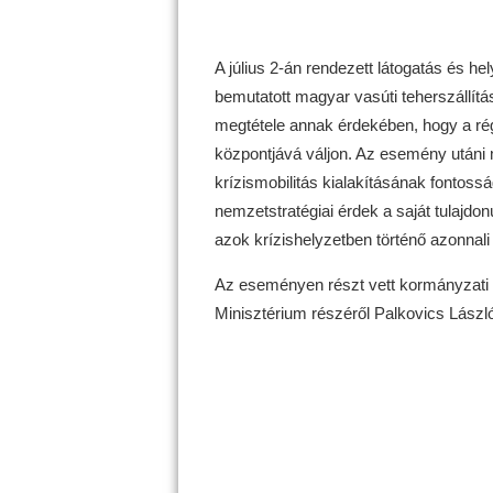
A július 2-án rendezett látogatás és he
bemutatott magyar vasúti teherszállítá
megtétele annak érdekében, hogy a régi
központjává váljon. Az esemény utáni
krízismobilitás kialakításának fontossá
nemzetstratégiai érdek a saját tulajdo
azok krízishelyzetben történő azonnal
Az eseményen részt vett kormányzati o
Minisztérium részéről Palkovics László