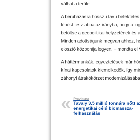
válhat a terület.
A beruházásra hosszú távú befektetés
lépést tesz abba az irányba, hogy a log
betöltse a geopolitikai helyzetének és a
Minden adottságunk megvan ahhoz, hog
elosztó központja legyen. – mondta el
A háttérmunkák, egyeztetések már hón
kínai kapcsolatok kiemelkedők, így min
záhonyi átrakókörzet modernizálásába
Previous:
Tavaly 3,5 millió tonnára nőtt a
energetikai célú biomassza-
felhasználás