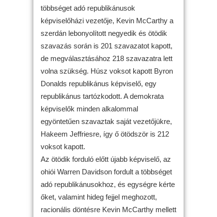
többséget adó republikánusok
képviselőházi vezetője, Kevin McCarthy a
szerdán lebonyolított negyedik és ötödik
szavazás során is 201 szavazatot kapott,
de megválasztásához 218 szavazatra lett
volna szükség. Húsz voksot kapott Byron
Donalds republikánus képviselő, egy
republikánus tartózkodott. A demokrata
képviselők minden alkalommal
egyöntetűen szavaztak saját vezetőjükre,
Hakeem Jeffriesre, így ő ötödször is 212
voksot kapott.
Az ötödik forduló előtt újabb képviselő, az
ohiói Warren Davidson fordult a többséget
adó republikánusokhoz, és egységre kérte
őket, valamint hideg fejjel meghozott,
racionális döntésre Kevin McCarthy mellett