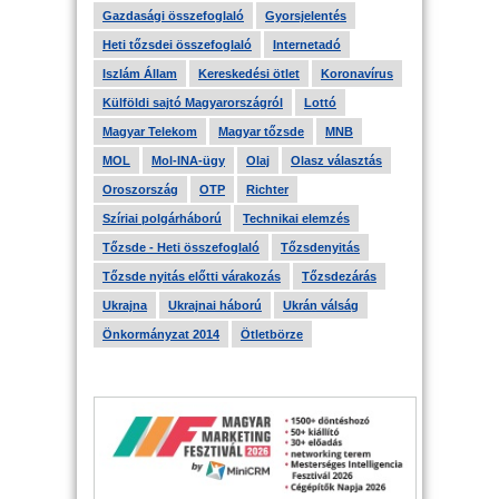
Gazdasági összefoglaló
Gyorsjelentés
Heti tőzsdei összefoglaló
Internetadó
Iszlám Állam
Kereskedési ötlet
Koronavírus
Külföldi sajtó Magyarországról
Lottó
Magyar Telekom
Magyar tőzsde
MNB
MOL
Mol-INA-ügy
Olaj
Olasz választás
Oroszország
OTP
Richter
Szíriai polgárháború
Technikai elemzés
Tőzsde - Heti összefoglaló
Tőzsdenyitás
Tőzsde nyitás előtti várakozás
Tőzsdezárás
Ukrajna
Ukrajnai háború
Ukrán válság
Önkormányzat 2014
Ötletbörze