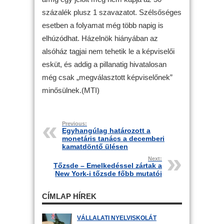
százalék plusz 1 szavazatot. Szélsőséges
esetben a folyamat még több napig is
elhúzódhat. Házelnök hiányában az
alsóház tagjai nem tehetik le a képviselői
esküt, és addig a pillanatig hivatalosan
még csak „megválasztott képviselőnek”
minősülnek.(MTI)
Previous:
Egyhangúlag határozott a
monetáris tanács a decemberi
kamatdöntő ülésen
Next:
Tőzsde – Emelkedéssel zártak a
New York-i tőzsde főbb mutatói
CÍMLAP HÍREK
VÁLLALATI NYELVISKOLÁT