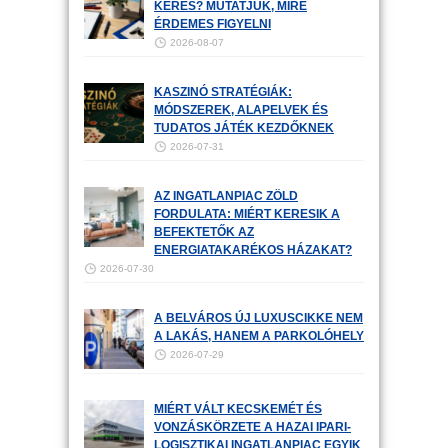
KERES? MUTATJUK, MIRE
ÉRDEMES FIGYELNI
2026-08-07
KASZINÓ STRATÉGIÁK:
MÓDSZEREK, ALAPELVEK ÉS
TUDATOS JÁTÉK KEZDŐKNEK
2026-07-31
AZ INGATLANPIAC ZÖLD
FORDULATA: MIÉRT KERESIK A
BEFEKTETŐK AZ
ENERGIATAKARÉKOS HÁZAKAT?
2026-07-30
A BELVÁROS ÚJ LUXUSCIKKE NEM
A LAKÁS, HANEM A PARKOLÓHELY
2026-07-29
MIÉRT VÁLT KECSKEMÉT ÉS
VONZÁSKÖRZETE A HAZAI IPARI-
LOGISZTIKAI INGATLANPIAC EGYIK