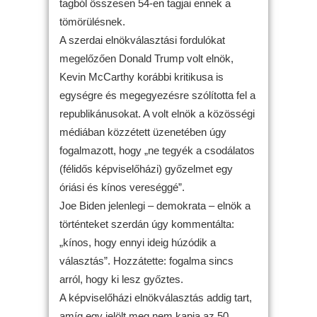
tagból összesen 54-en tagjai ennek a
tömörülésnek.
A szerdai elnökválasztási fordulókat
megelőzően Donald Trump volt elnök,
Kevin McCarthy korábbi kritikusa is
egységre és megegyezésre szólította fel a
republikánusokat. A volt elnök a közösségi
médiában közzétett üzenetében úgy
fogalmazott, hogy „ne tegyék a csodálatos
(félidős képviselőházi) győzelmet egy
óriási és kínos vereséggé”.
Joe Biden jelenlegi – demokrata – elnök a
történteket szerdán úgy kommentálta:
„kínos, hogy ennyi ideig húzódik a
választás”. Hozzátette: fogalma sincs
arról, hogy ki lesz győztes.
A képviselőházi elnökválasztás addig tart,
amíg egy jelölt meg nem kapja az 50