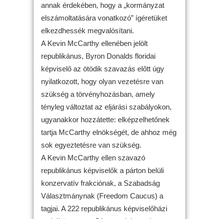
annak érdekében, hogy a „kormányzat
elszámoltatására vonatkozó” ígéretüket
elkezdhessék megvalósítani.
A Kevin McCarthy ellenében jelölt
republikánus, Byron Donalds floridai
képviselő az ötödik szavazás előtt úgy
nyilatkozott, hogy olyan vezetésre van
szükség a törvényhozásban, amely
tényleg változtat az eljárási szabályokon,
ugyanakkor hozzátette: elképzelhetőnek
tartja McCarthy elnökségét, de ahhoz még
sok egyeztetésre van szükség.
A Kevin McCarthy ellen szavazó
republikánus képviselők a párton belüli
konzervatív frakciónak, a Szabadság
Választmánynak (Freedom Caucus) a
tagjai. A 222 republikánus képviselőházi