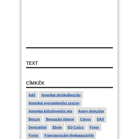
TEXT
CÍMKÉK
Adó
Amerikai elnökválasztás
Amerikai gyorsjelentési szezon
Amerikai költségvetési vita
Arany elemzése
Benzin
Beutazási tilalom
Ciprus
DAX
Devizahitel
Ebola
EU-Csúcs
Forex
Forint
Franciaországi légikatasztrófa