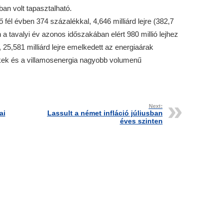
ban volt tapasztalható.
él évben 374 százalékkal, 4,646 milliárd lejre (382,7
ben a tavalyi év azonos időszakában elért 980 millió lejhez
 25,581 milliárd lejre emelkedett az energiaárak
ékek és a villamosenergia nagyobb volumenű
Next:
ai
Lassult a német infláció júliusban
éves szinten