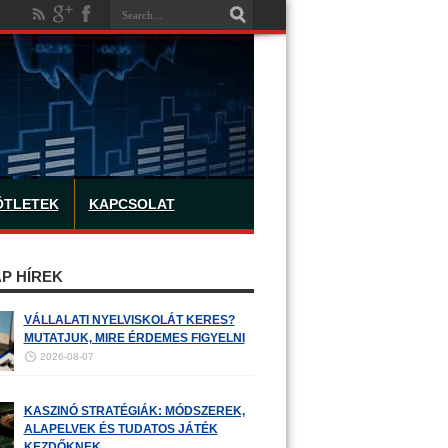
ÖTLETEK
KAPCSOLAT
P HÍREK
VÁLLALATI NYELVISKOLÁT KERES?
MUTATJUK, MIRE ÉRDEMES FIGYELNI
2026-08-07
KASZINÓ STRATÉGIÁK: MÓDSZEREK,
ALAPELVEK ÉS TUDATOS JÁTÉK
KEZDŐKNEK