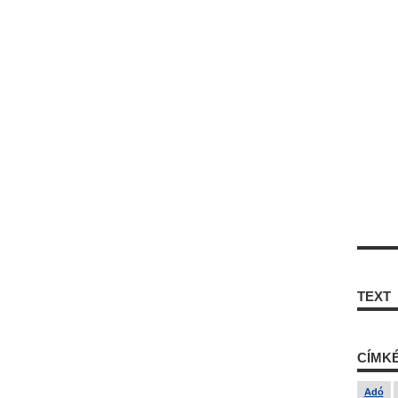
TEXT
CÍMK
Adó