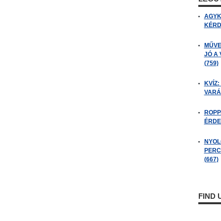
AGYK
KÉRDÉ
MŰVE
JÓ A
(759)
KVÍZ:
VARÁ
ROPP
ÉRDE
NYOL
PERC
(667)
FIND