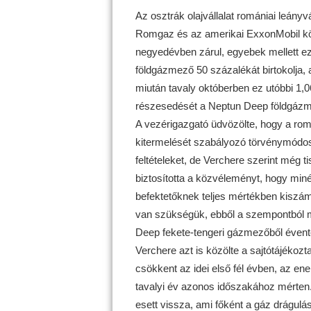
Az osztrák olajvállalat romániai leány
Romgaz és az amerikai ExxonMobil köz
negyedévben zárul, egyebek mellett ez
földgázmező 50 százalékát birtokolja, 
miután tavaly októberben ez utóbbi 1,0
részesedését a Neptun Deep földgáz
A vezérigazgató üdvözölte, hogy a ro
kitermelését szabályozó törvénymódosít
feltételeket, de Verchere szerint még ti
biztosította a közvéleményt, hogy min
befektetőknek teljes mértékben kiszámí
van szükségük, ebből a szempontból már
Deep fekete-tengeri gázmezőből évente
Verchere azt is közölte a sajtótájéko
csökkent az idei első fél évben, az ene
tavalyi év azonos időszakához mérten.
esett vissza, ami főként a gáz drágu