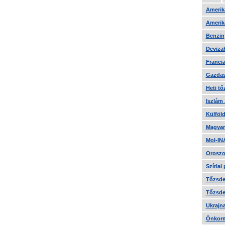
Amerika
Amerika
Benzin
Devizah
Francia
Gazdas
Heti tő
Iszlám
Külföld
Magyar
Mol-IN
Oroszo
Szíriai
Tőzsde 
Tőzsde 
Ukrajn
Önkorm