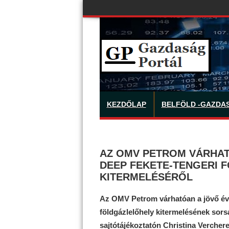
KEZDŐLAP
BELFÖLD -GAZDA
AZ OMV PETROM VÁRHAT
DEEP FEKETE-TENGERI 
KITERMELÉSÉRŐL
Az OMV Petrom várhatóan a jövő év 
földgázlelőhely kitermelésének sorsá
sajtótájékoztatón Christina Vercher