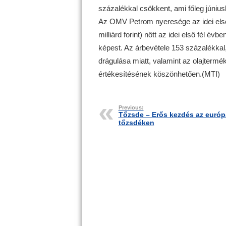
százalékkal csökkent, ami főleg június
Az OMV Petrom nyeresége az idei első f
milliárd forint) nőtt az idei első fél év
képest. Az árbevétele 153 százalékkal,
drágulása miatt, valamint az olajterm
értékesítésének köszönhetően.(MTI)
Previous:
Tőzsde – Erős kezdés az európ
tőzsdéken