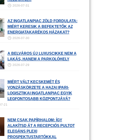
2026-07-31
AZ INGATLANPIAC ZÖLD FORDULATA:
MIÉRT KERESIK A BEFEKTETŐK AZ
ENERGIATAKARÉKOS HÁZAKAT?
2026-07-30
A BELVÁROS ÚJ LUXUSCIKKE NEM A
LAKÁS, HANEM A PARKOLÓHELY
2026-07-29
MIÉRT VÁLT KECSKEMÉT ÉS
VONZÁSKÖRZETE A HAZAI IPARI-
LOGISZTIKAI INGATLANPIAC EGYIK
LEGFONTOSABB KÖZPONTJÁVÁ?
07-21
NEM CSAK PAPÍRHALOM: ÍGY
ALAKÍTSD ÁT A RECEPCIÓS PULTOT
ELEGÁNS PLEXI
PROSPEKTUSTARTÓKKAL