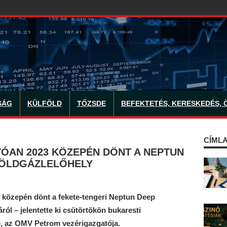
SÁG
KÜLFÖLD
TŐZSDE
BEFEKTETÉS, KERESKEDÉS, 
CÍMLA
ÓAN 2023 KÖZEPÉN DÖNT A NEPTUN
FÖLDGÁZLELŐHELY
közepén dönt a fekete-tengeri Neptun Deep
ról – jelentette ki csütörtökön bukaresti
e, az OMV Petrom vezérigazgatója.