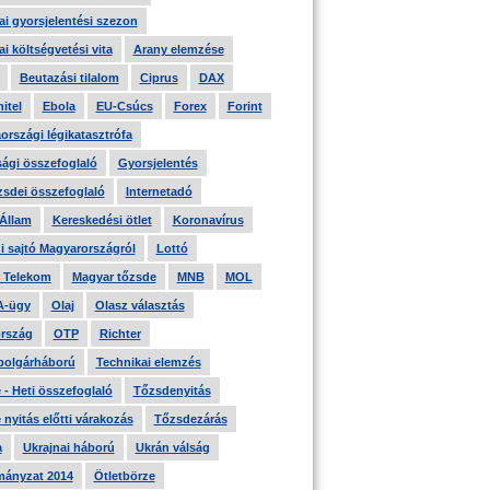
i gyorsjelentési szezon
i költségvetési vita
Arany elemzése
Beutazási tilalom
Ciprus
DAX
itel
Ebola
EU-Csúcs
Forex
Forint
országi légikatasztrófa
ági összefoglaló
Gyorsjelentés
zsdei összefoglaló
Internetadó
 Állam
Kereskedési ötlet
Koronavírus
i sajtó Magyarországról
Lottó
 Telekom
Magyar tőzsde
MNB
MOL
A-ügy
Olaj
Olasz választás
rszág
OTP
Richter
 polgárháború
Technikai elemzés
- Heti összefoglaló
Tőzsdenyitás
nyitás előtti várakozás
Tőzsdezárás
a
Ukrajnai háború
Ukrán válság
ányzat 2014
Ötletbörze