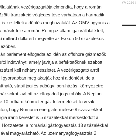
2026-
vállalatának vezérigazgatója elmondta, hogy a román
ötti tranzakció véglegesítése várhatóan a harmadik
 is késlelteti a döntés meghozatalát. Az OMV ugyanis a
a másik fele a román Romgaz állami gázvállalaté lett,
6 milliárd dollárért megvette az Exxon 50 százalékos
mezőben.
mán parlament elfogadta az idén az offshore gázmezők
ó indítványt, amely javítja a befektetőknek szabott
sztázni kell néhány részletet. A vezérigazgató arról
él gyorsabban meg akarják hozni a döntést, de a
tható, stabil jogi és adóügyi beruházási környezetre
 sokat javított az elfogadott jogszabály. A Neptun
 10 milliárd köbméter gáz kitermelését tervezik.
ztatón, hogy Románia energiatermelése 8 százalékkal
rgia iránti kereslet is 5 százalékkal mérséklődött a
 Hozzátette: a romániai gázfogyasztás 13 százalékkal
lásával magyarázható. Az üzemanyagfogyasztás 2