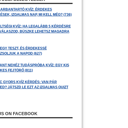
ARBANTARTÓ KVÍZ: ÉRDEKES
SEK, IZGALMAS NAP, MI KELL MÉG? (736)
LTSÉGI KVÍZ: HA LEGALÁBB 5 KÉRDÉSRE
 VÁLASZOD, BÜSZKE LEHETSZ MAGADRA
 EGY TESZT, ÉS ÉRDEKESSÉ
ZSOLJUK A NAPOD (627)
ANT NEHÉZ TUDÁSPRÓBA KVÍZ: EGY KIS
KES FEJTÖRŐ (811)
C GYORS KVÍZ KÉRDÉS: VAN PÁR
ED? JÁTSZD LE EZT AZ IZGALMAS QUIZT
 US ON FACEBOOK