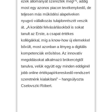
ezek állományát szerezték meg
, addig
most egy azonos piacon tevékenykedő, de
teljesen más működési alapelveken
nyugvó vállalkozás tulajdonrészét veszik
át. „A korábbi felvásárlásokból is sokat
tanult az Erste, a csapat értékes
kollégákkal, míg a know-how új elemekkel
bővült, most azonban a lényeg a digitális
kompetenciák erősítése. Az innovatív
megoldásokat alkalmazó brókercégtől
tanulva, velük együtt egy minden eddiginél
jobb online értékpapírkereskedő-rendszert
szeretnénk kialakítani” – hangsúlyozta
Cselovszki Róbert.