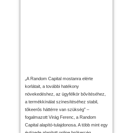
„A Random Capital mostanra elérte
korlátait, a további hatékony
növekedéshez, az ügyfélkör bővítéséhez,
a termékkínálat színesítéséhez stabil,
tőkeerős háttérre van szükség” –
fogalmazott Virág Ferenc, a Random
Capital alapító-tulajdonosa. A több mint egy
évtizede alapított online brókercég