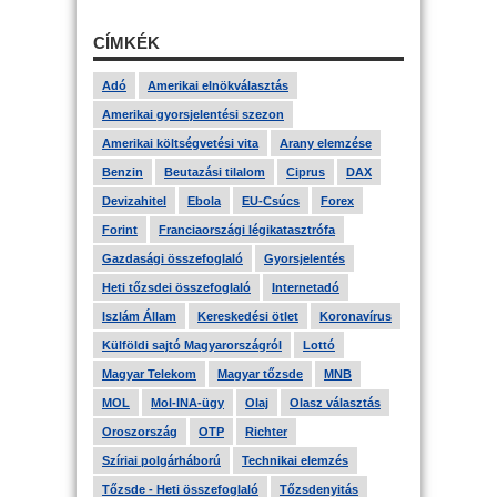
CÍMKÉK
Adó
Amerikai elnökválasztás
Amerikai gyorsjelentési szezon
Amerikai költségvetési vita
Arany elemzése
Benzin
Beutazási tilalom
Ciprus
DAX
Devizahitel
Ebola
EU-Csúcs
Forex
Forint
Franciaországi légikatasztrófa
Gazdasági összefoglaló
Gyorsjelentés
Heti tőzsdei összefoglaló
Internetadó
Iszlám Állam
Kereskedési ötlet
Koronavírus
Külföldi sajtó Magyarországról
Lottó
Magyar Telekom
Magyar tőzsde
MNB
MOL
Mol-INA-ügy
Olaj
Olasz választás
Oroszország
OTP
Richter
Szíriai polgárháború
Technikai elemzés
Tőzsde - Heti összefoglaló
Tőzsdenyitás