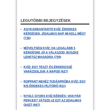
LEGUTÓBBI BEJEGYZÉSEK
AGYKARBANTARTÓ KVÍZ: ÉRDEKES
KÉRDÉSEK, IZGALMAS NAP, MI KELL MÉG?
(736)
MŰVELTSÉGI KVÍZ: HA LEGALÁBB 5
KÉRDÉSRE JÓ A VÁLASZOD, BÜSZKE
LEHETSZ MAGADRA (759)
KVÍZ: EGY TESZT, ÉS ÉRDEKESSÉ
VARÁZSOLJUK A NAPOD (627)
ROPPANT NEHÉZ TUDÁSPRÓBA KVÍZ: EGY
KIS ÉRDEKES FEJTÖRŐ (811)
NYOLC GYORS KVÍZ KÉRDÉS: VAN PÁR
PERCED? JÁTSZD LE EZT AZ IZGALMAS
QUIZT (667)