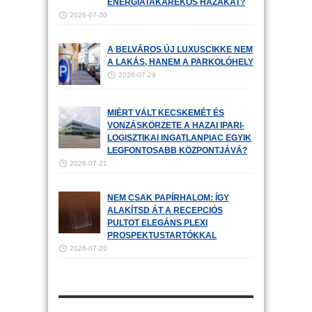
ENERGIATAKARÉKOS HÁZAKAT?
2026-07-30
A BELVÁROS ÚJ LUXUSCIKKE NEM
A LAKÁS, HANEM A PARKOLÓHELY
2026-07-29
MIÉRT VÁLT KECSKEMÉT ÉS
VONZÁSKÖRZETE A HAZAI IPARI-
LOGISZTIKAI INGATLANPIAC EGYIK
LEGFONTOSABB KÖZPONTJÁVÁ?
2026-07-21
NEM CSAK PAPÍRHALOM: ÍGY
ALAKÍTSD ÁT A RECEPCIÓS
PULTOT ELEGÁNS PLEXI
PROSPEKTUSTARTÓKKAL
2026-07-20