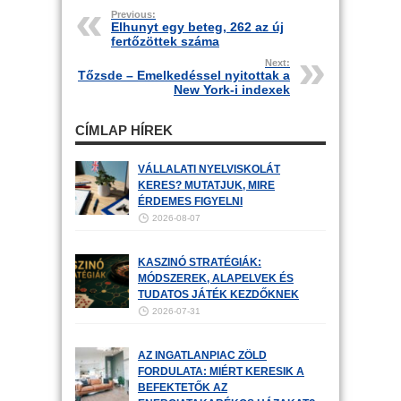
Previous:
Elhunyt egy beteg, 262 az új
fertőzöttek száma
Next:
Tőzsde – Emelkedéssel nyitottak a
New York-i indexek
CÍMLAP HÍREK
VÁLLALATI NYELVISKOLÁT
KERES? MUTATJUK, MIRE
ÉRDEMES FIGYELNI
2026-08-07
KASZINÓ STRATÉGIÁK:
MÓDSZEREK, ALAPELVEK ÉS
TUDATOS JÁTÉK KEZDŐKNEK
2026-07-31
AZ INGATLANPIAC ZÖLD
FORDULATA: MIÉRT KERESIK A
BEFEKTETŐK AZ