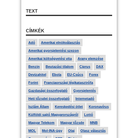
TEXT
CÍMKÉK
Adó
Amerikai elnökválasztás
Amerikai gyorsjelentési szezon
Amerikai költségvetési vita
Arany elemzése
Benzin
Beutazási tilalom
Ciprus
DAX
Devizahitel
Ebola
EU-Csúcs
Forex
Forint
Franciaországi légikatasztrófa
Gazdasági összefoglaló
Gyorsjelentés
Heti tőzsdei összefoglaló
Internetadó
Iszlám Állam
Kereskedési ötlet
Koronavírus
Külföldi sajtó Magyarországról
Lottó
Magyar Telekom
Magyar tőzsde
MNB
MOL
Mol-INA-ügy
Olaj
Olasz választás