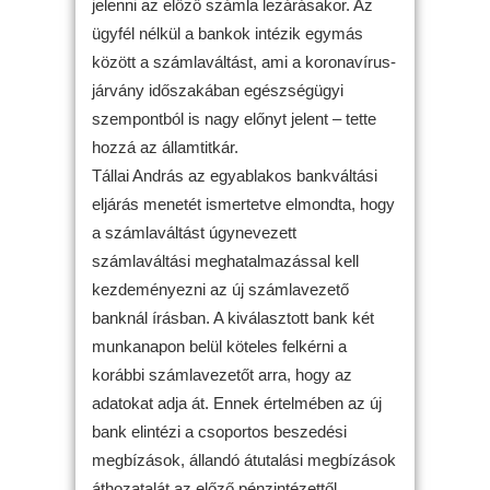
jelenni az előző számla lezárásakor. Az
ügyfél nélkül a bankok intézik egymás
között a számlaváltást, ami a koronavírus-
járvány időszakában egészségügyi
szempontból is nagy előnyt jelent – tette
hozzá az államtitkár.
Tállai András az egyablakos bankváltási
eljárás menetét ismertetve elmondta, hogy
a számlaváltást úgynevezett
számlaváltási meghatalmazással kell
kezdeményezni az új számlavezető
banknál írásban. A kiválasztott bank két
munkanapon belül köteles felkérni a
korábbi számlavezetőt arra, hogy az
adatokat adja át. Ennek értelmében az új
bank elintézi a csoportos beszedési
megbízások, állandó átutalási megbízások
áthozatalát az előző pénzintézettől,