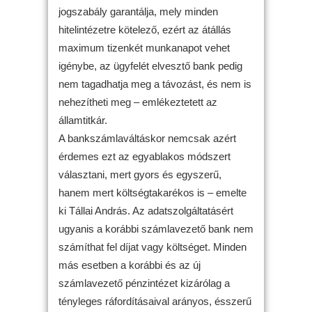
jogszabály garantálja, mely minden
hitelintézetre kötelező, ezért az átállás
maximum tizenkét munkanapot vehet
igénybe, az ügyfelét elvesztő bank pedig
nem tagadhatja meg a távozást, és nem is
nehezítheti meg – emlékeztetett az
államtitkár.
A bankszámlaváltáskor nemcsak azért
érdemes ezt az egyablakos módszert
választani, mert gyors és egyszerű,
hanem mert költségtakarékos is – emelte
ki Tállai András. Az adatszolgáltatásért
ugyanis a korábbi számlavezető bank nem
számíthat fel díjat vagy költséget. Minden
más esetben a korábbi és az új
számlavezető pénzintézet kizárólag a
tényleges ráfordításaival arányos, ésszerű