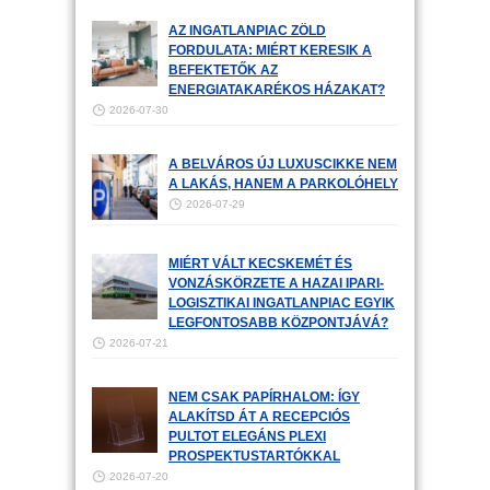
AZ INGATLANPIAC ZÖLD
FORDULATA: MIÉRT KERESIK A
BEFEKTETŐK AZ
ENERGIATAKARÉKOS HÁZAKAT?
2026-07-30
A BELVÁROS ÚJ LUXUSCIKKE NEM
A LAKÁS, HANEM A PARKOLÓHELY
2026-07-29
MIÉRT VÁLT KECSKEMÉT ÉS
VONZÁSKÖRZETE A HAZAI IPARI-
LOGISZTIKAI INGATLANPIAC EGYIK
LEGFONTOSABB KÖZPONTJÁVÁ?
2026-07-21
NEM CSAK PAPÍRHALOM: ÍGY
ALAKÍTSD ÁT A RECEPCIÓS
PULTOT ELEGÁNS PLEXI
PROSPEKTUSTARTÓKKAL
2026-07-20