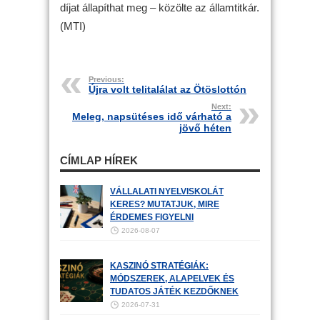
díjat állapíthat meg – közölte az államtitkár.
(MTI)
Previous:
Újra volt telitalálat az Ötöslottón
Next:
Meleg, napsütéses idő várható a
jövő héten
CÍMLAP HÍREK
VÁLLALATI NYELVISKOLÁT
KERES? MUTATJUK, MIRE
ÉRDEMES FIGYELNI
2026-08-07
KASZINÓ STRATÉGIÁK:
MÓDSZEREK, ALAPELVEK ÉS
TUDATOS JÁTÉK KEZDŐKNEK
2026-07-31