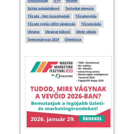
Oroszország
OTP
Richter
Szíriai polgárháború
Technikai elemzés
Tőzsde - Heti összefoglaló
Tőzsdenyitás
Tőzsde nyitás előtti várakozás
Tőzsdezárás
Ukrajna
Ukrajnai háború
Ukrán válság
Önkormányzat 2014
Ötletbörze