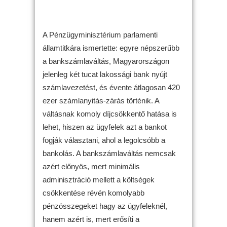
A Pénzügyminisztérium parlamenti
államtitkára ismertette: egyre népszerűbb
a bankszámlaváltás, Magyarországon
jelenleg két tucat lakossági bank nyújt
számlavezetést, és évente átlagosan 420
ezer számlanyitás-zárás történik. A
váltásnak komoly díjcsökkentő hatása is
lehet, hiszen az ügyfelek azt a bankot
fogják választani, ahol a legolcsóbb a
bankolás. A bankszámlaváltás nemcsak
azért előnyös, mert minimális
adminisztráció mellett a költségek
csökkentése révén komolyabb
pénzösszegeket hagy az ügyfeleknél,
hanem azért is, mert erősíti a