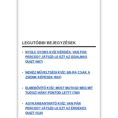
LEGUTÓBBI BEJEGYZÉSEK
NYOLC GYORS KVÍZ KÉRDÉS: VAN PÁR
PERCED? JÁTSZD LE EZT AZ IZGALMAS
QUIZT (667)
NEHÉZ MŰVELTSÉGI KVÍZ: 8/8-RA CSAK A
ZSENIK KÉPESEK (602)
ELMEBŐVÍTŐ KVÍZ: MOST MUTASD MEG MIT
TUDSZ! HÁNY PONTOD LETT? (780)
AGYKARBANTARTÓ KVÍZ: VAN PÁR
PERCED? JÁTSZD LE EZT AZ ÉRDEKES
QUIZT (518)