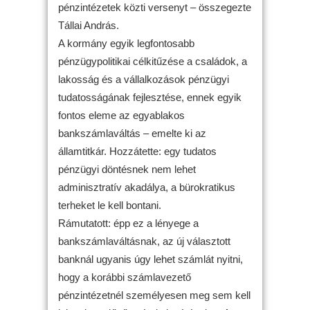
pénzintézetek közti versenyt – összegezte
Tállai András.
A kormány egyik legfontosabb
pénzügypolitikai célkitűzése a családok, a
lakosság és a vállalkozások pénzügyi
tudatosságának fejlesztése, ennek egyik
fontos eleme az egyablakos
bankszámlaváltás – emelte ki az
államtitkár. Hozzátette: egy tudatos
pénzügyi döntésnek nem lehet
adminisztratív akadálya, a bürokratikus
terheket le kell bontani.
Rámutatott: épp ez a lényege a
bankszámlaváltásnak, az új választott
banknál ugyanis úgy lehet számlát nyitni,
hogy a korábbi számlavezető
pénzintézetnél személyesen meg sem kell