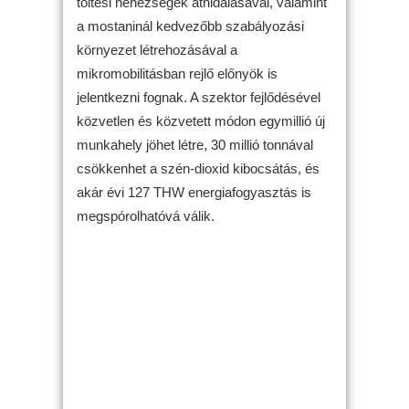
töltési nehézségek áthidalásával, valamint
a mostaninál kedvezőbb szabályozási
környezet létrehozásával a
mikromobilitásban rejlő előnyök is
jelentkezni fognak. A szektor fejlődésével
közvetlen és közvetett módon egymillió új
munkahely jöhet létre, 30 millió tonnával
csökkenhet a szén-dioxid kibocsátás, és
akár évi 127 THW energiafogyasztás is
megspórolhatóvá válik.