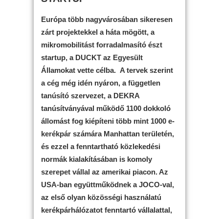
Európa több nagyvárosában sikeresen
zárt projektekkel a háta mögött, a
mikromobilitást forradalmasító észt
startup,
a DUCKT
az Egyesült
Államokat vette célba. A tervek szerint
a cég még idén nyáron, a független
tanúsító szervezet, a DEKRA
tanúsítványával működő 1100 dokkoló
állomást fog kiépíteni több mint 1000 e-
kerékpár számára Manhattan területén,
és ezzel a fenntartható közlekedési
normák kialakításában is komoly
szerepet vállal az amerikai piacon. Az
USA-ban együttműködnek a JOCO-val,
az első olyan közösségi használatú
kerékpárhálózatot fenntartó vállalattal,