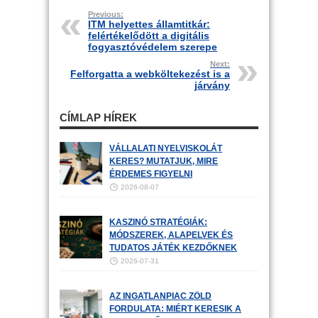
Previous:
ITM helyettes államtitkár:
felértékelődött a digitális
fogyasztóvédelem szerepe
Next:
Felforgatta a webköltekezést is a
járvány
CÍMLAP HÍREK
VÁLLALATI NYELVISKOLÁT
KERES? MUTATJUK, MIRE
ÉRDEMES FIGYELNI
2026-08-07
KASZINÓ STRATÉGIÁK:
MÓDSZEREK, ALAPELVEK ÉS
TUDATOS JÁTÉK KEZDŐKNEK
2026-07-31
AZ INGATLANPIAC ZÖLD
FORDULATA: MIÉRT KERESIK A