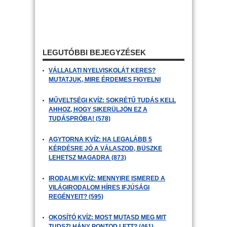
LEGUTÓBBI BEJEGYZÉSEK
VÁLLALATI NYELVISKOLÁT KERES?
MUTATJUK, MIRE ÉRDEMES FIGYELNI
MŰVELTSÉGI KVÍZ: SOKRÉTŰ TUDÁS KELL
AHHOZ, HOGY SIKERÜLJÖN EZ A
TUDÁSPRÓBA! (578)
AGYTORNA KVÍZ: HA LEGALÁBB 5
KÉRDÉSRE JÓ A VÁLASZOD, BÜSZKE
LEHETSZ MAGADRA (873)
IRODALMI KVÍZ: MENNYIRE ISMERED A
VILÁGIRODALOM HÍRES IFJÚSÁGI
REGÉNYEIT? (595)
OKOSÍTÓ KVÍZ: MOST MUTASD MEG MIT
TUDSZ! HÁNY PONTOD LETT? (461)