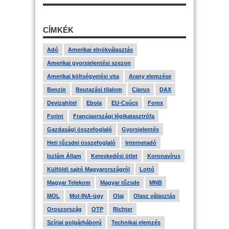
CÍMKÉK
Adó
Amerikai elnökválasztás
Amerikai gyorsjelentési szezon
Amerikai költségvetési vita
Arany elemzése
Benzin
Beutazási tilalom
Ciprus
DAX
Devizahitel
Ebola
EU-Csúcs
Forex
Forint
Franciaországi légikatasztrófa
Gazdasági összefoglaló
Gyorsjelentés
Heti tőzsdei összefoglaló
Internetadó
Iszlám Állam
Kereskedési ötlet
Koronavírus
Külföldi sajtó Magyarországról
Lottó
Magyar Telekom
Magyar tőzsde
MNB
MOL
Mol-INA-ügy
Olaj
Olasz választás
Oroszország
OTP
Richter
Szíriai polgárháború
Technikai elemzés