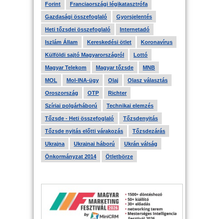
Forint
Franciaországi légikatasztrófa
Gazdasági összefoglaló
Gyorsjelentés
Heti tőzsdei összefoglaló
Internetadó
Iszlám Állam
Kereskedési ötlet
Koronavírus
Külföldi sajtó Magyarországról
Lottó
Magyar Telekom
Magyar tőzsde
MNB
MOL
Mol-INA-ügy
Olaj
Olasz választás
Oroszország
OTP
Richter
Szíriai polgárháború
Technikai elemzés
Tőzsde - Heti összefoglaló
Tőzsdenyitás
Tőzsde nyitás előtti várakozás
Tőzsdezárás
Ukrajna
Ukrajnai háború
Ukrán válság
Önkormányzat 2014
Ötletbörze