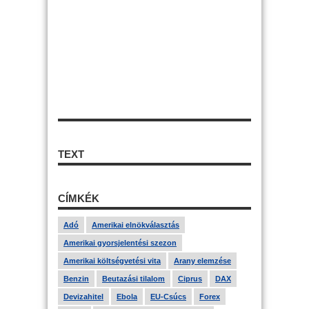
TEXT
CÍMKÉK
Adó
Amerikai elnökválasztás
Amerikai gyorsjelentési szezon
Amerikai költségvetési vita
Arany elemzése
Benzin
Beutazási tilalom
Ciprus
DAX
Devizahitel
Ebola
EU-Csúcs
Forex