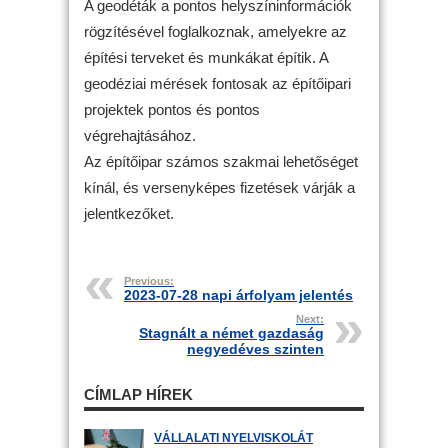
A geodéták a pontos helyszíninformációk
rögzítésével foglalkoznak, amelyekre az
építési terveket és munkákat építik. A
geodéziai mérések fontosak az építőipari
projektek pontos és pontos
végrehajtásához.
Az építőipar számos szakmai lehetőséget
kínál, és versenyképes fizetések várják a
jelentkezőket.
Previous:
2023-07-28 napi árfolyam jelentés
Next:
Stagnált a német gazdaság
negyedéves szinten
CÍMLAP HÍREK
VÁLLALATI NYELVISKOLÁT