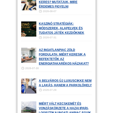
KERES? MUTATJUK, MIRE
ÉRDEMES FIGYELNI
2026-08-07
KASZINÓ STRATÉGIÁK:
MÓDSZEREK, ALAPELVEK ÉS
TUDATOS JÁTÉK KEZDŐKNEK
2026-07-31
AZ INGATLANPIAC ZÖLD
FORDULATA: MIÉRT KERESIK A
BEFEKTETŐK AZ
ENERGIATAKARÉKOS HÁZAKAT?
2026-07-30
A BELVÁROS ÚJ LUXUSCIKKE NEM
A LAKÁS, HANEM A PARKOLÓHELY
2026-07-29
MIÉRT VÁLT KECSKEMÉT ÉS
VONZÁSKÖRZETE A HAZAI IPARI-
LOGISZTIKAI INGATLANPIAC EGYIK