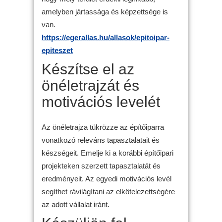
amelyben jártassága és képzettsége is
van.
https://egerallas.hu/allasok/epitoipar-
epiteszet
Készítse el az
önéletrajzát és
motivációs levelét
Az önéletrajza tükrözze az építőiparra
vonatkozó releváns tapasztalatait és
készségeit. Emelje ki a korábbi építőipari
projekteken szerzett tapasztalatát és
eredményeit. Az egyedi motivációs levél
segíthet rávilágítani az elkötelezettségére
az adott vállalat iránt.