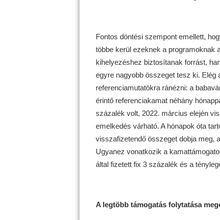
Fontos döntési szempont emellett, ho
többe kerül ezeknek a programoknak 
kihelyezéshez biztosítanak forrást, h
egyre nagyobb összeget tesz ki. Elég
referenciamutatókra ránézni: a babavár
érintő referenciakamat néhány hónapp
százalék volt, 2022. március elején vis
emelkedés várható. A hónapok óta ta
visszafizetendő összeget dobja meg, am
Ugyanez vonatkozik a kamattámogatott c
által fizetett fix 3 százalék és a tényl
A legtöbb támogatás folytatása mege