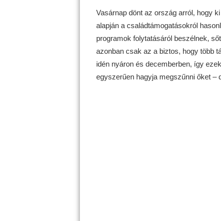
Vasárnap dönt az ország arról, hogy 
alapján a családtámogatásokról hason
programok folytatásáról beszélnek, sőt 
azonban csak az a biztos, hogy több tá
idén nyáron és decemberben, így ezekt
egyszerűen hagyja megszűnni őket – d