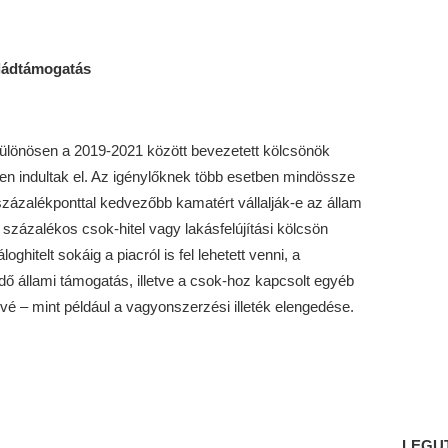
aládtámogatás
különösen a 2019-2021 között bevezetett kölcsönök
n indultak el. Az igénylőknek több esetben mindössze
 százalékponttal kedvezőbb kamatért vállalják-e az állam
 3 százalékos csok-hitel vagy lakásfelújítási kölcsön
ghitelt sokáig a piacról is fel lehetett venni, a
ő állami támogatás, illetve a csok-hoz kapcsolt egyéb
 – mint például a vagyonszerzési illeték elengedése.
LEGU