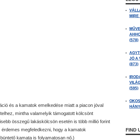
VÁLL
MIRE
MŰVE
AHHO
(578)
AGYT
JÓ A
(873)
IROD
VILÁ
(595)
OKOS
láció és a kamatok emelkedése miatt a piacon jóval
HÁNY
telhez, mintha valamelyik támogatott kölcsönt
ebb összegű lakáskölcsön esetén is több millió forint
sem érdemes megfeledkezni, hogy a kamatok
FIND
büntető kamata is folyamatosan nő.)