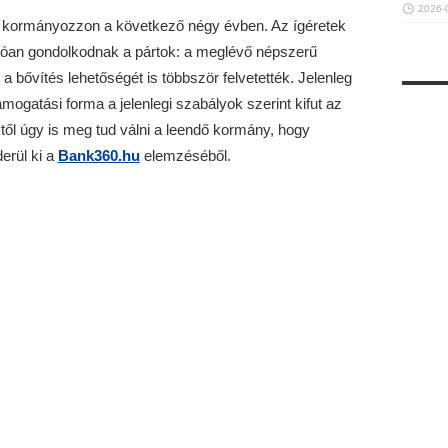
2026-
ki kormányozzon a következő négy évben. Az ígéretek
lóan gondolkodnak a pártok: a meglévő népszerű
a bővítés lehetőségét is többször felvetették. Jelenleg
mogatási forma a jelenlegi szabályok szerint kifut az
ől úgy is meg tud válni a leendő kormány, hogy
erül ki a
Bank360.hu
elemzéséből.