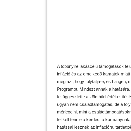
A többnyire lakáscélú támogatások felü
infláció és az emelkedő kamatok miatt
meg azt, hogy folytatja-e, és ha igen, 
Programot. Mindezt annak a hatására,
felfüggesztette a zöld hitel értékesítés
ugyan nem családtámogatás, de a folyt
mérlegelni, mint a családtámogatásoknál
fel kell tennie a kérdést a kormánynak:
hatással lesznek az inflációra, tartható