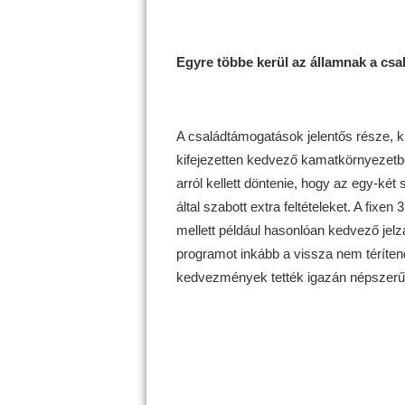
Egyre többe kerül az államnak a cs
A családtámogatások jelentős része, 
kifejezetten kedvező kamatkörnyezetbe
arról kellett döntenie, hogy az egy-két
által szabott extra feltételeket. A fixen
mellett például hasonlóan kedvező jelzálo
programot inkább a vissza nem térítend
kedvezmények tették igazán népszerűvé