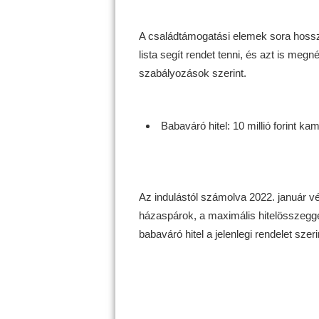
A családtámogatási elemek sora hosszú
lista segít rendet tenni, és azt is meg
szabályozások szerint.
Babaváró hitel: 10 millió forint k
Az indulástól számolva 2022. január végéi
házaspárok, a maximális hitelösszeggel
babaváró hitel a jelenlegi rendelet szer