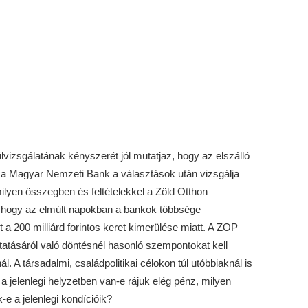
lvizsgálatának kényszerét jól mutatjaz, hogy az elszálló
 a Magyar Nemzeti Bank a választások után vizsgálja
milyen összegben és feltételekkel a Zöld Otthon
 hogy az elmúlt napokban a bankok többsége
ét a 200 milliárd forintos keret kimerülése miatt. A ZOP
atásáról való döntésnél hasonló szempontokat kell
. A társadalmi, családpolitikai célokon túl utóbbiaknál is
 a jelenlegi helyzetben van-e rájuk elég pénz, milyen
k-e a jelenlegi kondícióik?