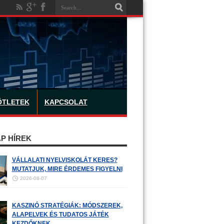
ÖTLETEK
KAPCSOLAT
P HÍREK
VÁLLALATI NYELVISKOLÁT KERES?
MUTATJUK, MIRE ÉRDEMES FIGYELNI
2026-08-07
KASZINÓ STRATÉGIÁK: MÓDSZEREK,
ALAPELVEK ÉS TUDATOS JÁTÉK
KEZDŐKNEK