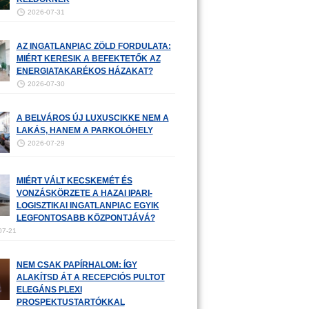
2026-07-31
AZ INGATLANPIAC ZÖLD FORDULATA:
MIÉRT KERESIK A BEFEKTETŐK AZ
ENERGIATAKARÉKOS HÁZAKAT?
2026-07-30
A BELVÁROS ÚJ LUXUSCIKKE NEM A
LAKÁS, HANEM A PARKOLÓHELY
2026-07-29
MIÉRT VÁLT KECSKEMÉT ÉS
VONZÁSKÖRZETE A HAZAI IPARI-
LOGISZTIKAI INGATLANPIAC EGYIK
LEGFONTOSABB KÖZPONTJÁVÁ?
07-21
NEM CSAK PAPÍRHALOM: ÍGY
ALAKÍTSD ÁT A RECEPCIÓS PULTOT
ELEGÁNS PLEXI
PROSPEKTUSTARTÓKKAL