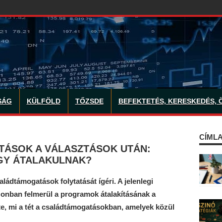
SÁG
KÜLFÖLD
TŐZSDE
BEFEKTETÉS, KERESKEDÉS, 
CÍMLA
ÁSOK A VÁLASZTÁSOK UTÁN:
GY ÁTALAKULNAK?
aládtámogatások folytatását ígéri. A jelenlegi
zonban felmerül a programok átalakításának a
e, mi a tét a családtámogatásokban, amelyek közül