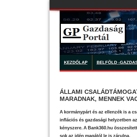
KEZDŐLAP
BELFÖLD -GAZDA
ÁLLAMI CSALÁDTÁMOGAT
MARADNAK, MENNEK VA
A kormánypárt és az ellenzék is a cs
inflációs és gazdasági helyzetben a
kényszere. A Bank360.hu összesített
sok az idén magától le is zárulna.