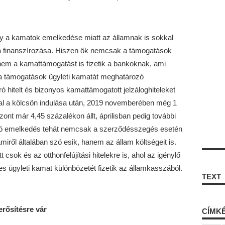
gy a kamatok emelkedése miatt az államnak is sokkal
a finanszírozása. Hiszen ők nemcsak a támogatások
anem a kamattámogatást is fizetik a bankoknak, ami
 a támogatások ügyleti kamatát meghatározó
ó hitelt és bizonyos kamattámogatott jelzáloghiteleket
al a kölcsön indulása után, 2019 novemberében még 1
zont már 4,45 százalékon állt, áprilisban pedig további
rtó emelkedés tehát nemcsak a szerződésszegés esetén
iről általában szó esik, hanem az állam költségeit is.
sok és az otthonfelújítási hitelekre is, ahol az igénylő
eges ügyleti kamat különbözetét fizetik az államkasszából.
TEXT
rősítésre vár
CÍMK