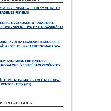
ALATI NYELVISKOLÁT KERES? MUTATJUK,
 ÉRDEMES FIGYELNI
LTSÉGI KVÍZ: SOKRÉTŰ TUDÁS KELL
Z, HOGY SIKERÜLJÖN EZ A TUDÁSPRÓBA!
ORNA KVÍZ: HA LEGALÁBB 5 KÉRDÉSRE
 VÁLASZOD, BÜSZKE LEHETSZ MAGADRA
ALMI KVÍZ: MENNYIRE ISMERED A
GIRODALOM HÍRES IFJÚSÁGI REGÉNYEIT?
ÍTÓ KVÍZ: MOST MUTASD MEG MIT TUDSZ!
 PONTOD LETT? (461)
 US ON FACEBOOK