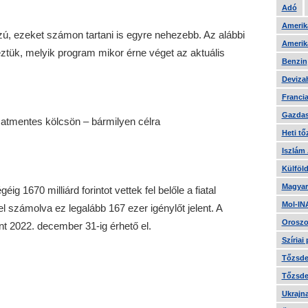
Adó
Amerika
, ezeket számon tartani is egyre nehezebb. Az alábbi
Amerika
néztük, melyik program mikor érne véget az aktuális
Benzin
Devizah
Francia
Gazdas
amatmentes kölcsön – bármilyen célra
Heti tő
Iszlám
Külföld
Magyar
g 1670 milliárd forintot vettek fel belőle a fiatal
Mol-IN
 számolva ez legalább 167 ezer igénylőt jelent. A
Oroszo
int 2022. december 31-ig érhető el.
Szíriai
Tőzsde 
Tőzsde 
Ukrajn