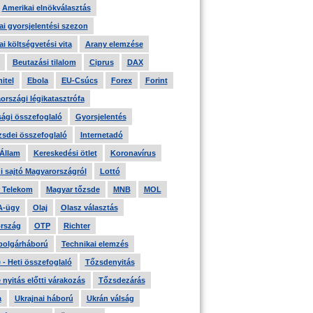
Amerikai elnökválasztás
i gyorsjelentési szezon
i költségvetési vita
Arany elemzése
Beutazási tilalom
Ciprus
DAX
itel
Ebola
EU-Csúcs
Forex
Forint
országi légikatasztrófa
ági összefoglaló
Gyorsjelentés
zsdei összefoglaló
Internetadó
 Állam
Kereskedési ötlet
Koronavírus
i sajtó Magyarországról
Lottó
 Telekom
Magyar tőzsde
MNB
MOL
A-ügy
Olaj
Olasz választás
rszág
OTP
Richter
 polgárháború
Technikai elemzés
- Heti összefoglaló
Tőzsdenyitás
nyitás előtti várakozás
Tőzsdezárás
a
Ukrajnai háború
Ukrán válság