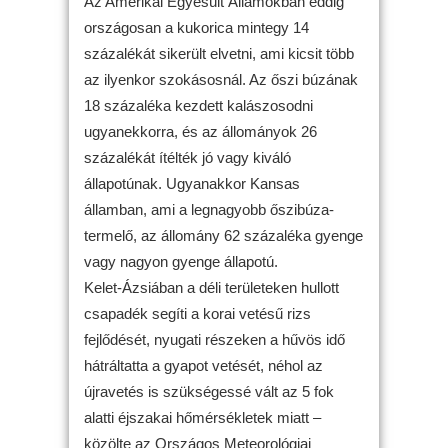
Az Amerikai Egyesült Államokban eddig
országosan a kukorica mintegy 14
százalékát sikerült elvetni, ami kicsit több
az ilyenkor szokásosnál. Az őszi búzának
18 százaléka kezdett kalászosodni
ugyanekkorra, és az állományok 26
százalékát ítélték jó vagy kiváló
állapotúnak. Ugyanakkor Kansas
államban, ami a legnagyobb őszibúza-
termelő, az állomány 62 százaléka gyenge
vagy nagyon gyenge állapotú.
Kelet-Ázsiában a déli területeken hullott
csapadék segíti a korai vetésű rizs
fejlődését, nyugati részeken a hűvös idő
hátráltatta a gyapot vetését, néhol az
újravetés is szükségessé vált az 5 fok
alatti éjszakai hőmérsékletek miatt –
közölte az Országos Meteorológiai