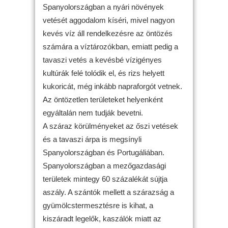
Spanyolországban a nyári növények
vetését aggodalom kíséri, mivel nagyon
kevés víz áll rendelkezésre az öntözés
számára a víztározókban, emiatt pedig a
tavaszi vetés a kevésbé vízigényes
kultúrák felé tolódik el, és rizs helyett
kukoricát, még inkább napraforgót vetnek.
Az öntözetlen területeket helyenként
egyáltalán nem tudják bevetni.
A száraz körülményeket az őszi vetések
és a tavaszi árpa is megsínyli
Spanyolországban és Portugáliában.
Spanyolországban a mezőgazdasági
területek mintegy 60 százalékát sújtja
aszály. A szántók mellett a szárazság a
gyümölcstermesztésre is kihat, a
kiszáradt legelők, kaszálók miatt az