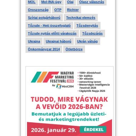
MOL
Mol-INA-ügy
Olaj
Olasz választás
Oroszország
OTP
Richter
Szíriai polgárháború
Technikai elemzés
Tőzsde - Heti összefoglaló
Tőzsdenyitás
Tőzsde nyitás előtti várakozás
Tőzsdezárás
Ukrajna
Ukrajnai háború
Ukrán válság
Önkormányzat 2014
Ötletbörze