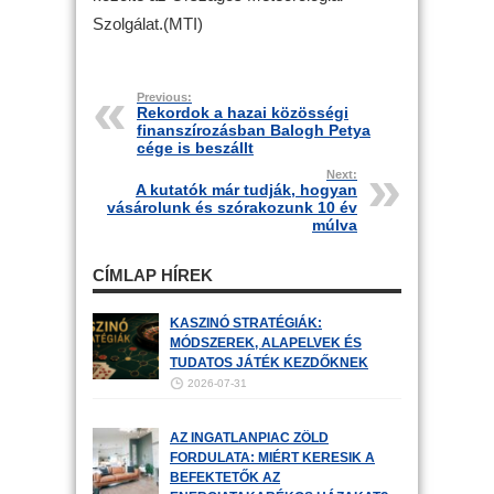
Szolgálat.(MTI)
Previous:
Rekordok a hazai közösségi
finanszírozásban Balogh Petya
cége is beszállt
Next:
A kutatók már tudják, hogyan
vásárolunk és szórakozunk 10 év
múlva
CÍMLAP HÍREK
KASZINÓ STRATÉGIÁK:
MÓDSZEREK, ALAPELVEK ÉS
TUDATOS JÁTÉK KEZDŐKNEK
2026-07-31
AZ INGATLANPIAC ZÖLD
FORDULATA: MIÉRT KERESIK A
BEFEKTETŐK AZ