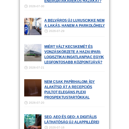
ENERGIATAKARÉKOS HÁZAKAT?
2026-07-30
A BELVÁROS ÚJ LUXUSCIKKE NEM
A LAKÁS, HANEM A PARKOLÓHELY
2026-07-29
MIÉRT VÁLT KECSKEMÉT ÉS
VONZÁSKÖRZETE A HAZAI IPARI-
LOGISZTIKAI INGATLANPIAC EGYIK
LEGFONTOSABB KÖZPONTJÁVÁ?
2026-07-21
NEM CSAK PAPÍRHALOM: ÍGY
ALAKÍTSD ÁT A RECEPCIÓS
PULTOT ELEGÁNS PLEXI
PROSPEKTUSTARTÓKKAL
2026-07-20
SEO, AEO ÉS GEO: A DIGITÁLIS
LÁTHATÓSÁG ÚJ ALAPPILLÉREI
2026-07-16