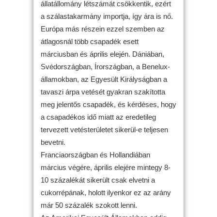
állatállomány létszámát csökkentik, ezért
a szálastakarmány importja, így ára is nő.
Európa más részein ezzel szemben az
átlagosnál több csapadék esett
márciusban és április elején. Dániában,
Svédországban, Írországban, a Benelux-
államokban, az Egyesült Királyságban a
tavaszi árpa vetését gyakran szakította
meg jelentős csapadék, és kérdéses, hogy
a csapadékos idő miatt az eredetileg
tervezett vetésterületet sikerül-e teljesen
bevetni.
Franciaországban és Hollandiában
március végére, április elejére mintegy 8-
10 százalékát sikerült csak elvetni a
cukorrépának, holott ilyenkor ez az arány
már 50 százalék szokott lenni.