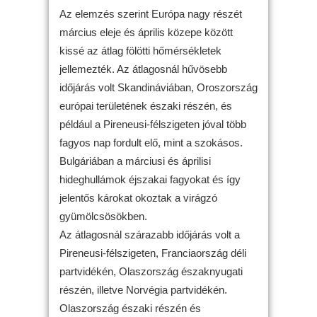
Az elemzés szerint Európa nagy részét
március eleje és április közepe között
kissé az átlag fölötti hőmérsékletek
jellemezték. Az átlagosnál hűvösebb
időjárás volt Skandináviában, Oroszország
európai területének északi részén, és
például a Pireneusi-félszigeten jóval több
fagyos nap fordult elő, mint a szokásos.
Bulgáriában a márciusi és áprilisi
hideghullámok éjszakai fagyokat és így
jelentős károkat okoztak a virágzó
gyümölcsösökben.
Az átlagosnál szárazabb időjárás volt a
Pireneusi-félszigeten, Franciaország déli
partvidékén, Olaszország északnyugati
részén, illetve Norvégia partvidékén.
Olaszország északi részén és