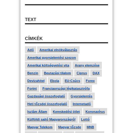
TEXT
CÍMKÉK
Adó
Amerikai elnökválasztás
Amerikai gyorsjelentési szezon
Amerikai költségvetési vita
Arany elemzése
Benzin
Beutazási tilalom
Ciprus
DAX
Devizahitel
Ebola
EU-Csúcs
Forex
Forint
Franciaországi légikatasztrófa
Gazdasági összefoglaló
Gyorsjelentés
Heti tőzsdei összefoglaló
Internetadó
Iszlám Állam
Kereskedési ötlet
Koronavírus
Külföldi sajtó Magyarországról
Lottó
Magyar Telekom
Magyar tőzsde
MNB