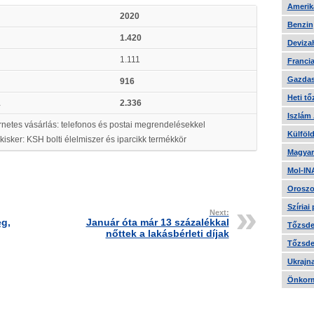
Amerika
2020
Benzin
1.420
Devizah
1.111
Francia
Gazdas
916
Heti tő
1
2.336
Iszlám
rnetes vásárlás: telefonos és postai megrendelésekkel
Külföld
kisker: KSH bolti élelmiszer és iparcikk termékkör
Magyar
Mol-IN
Oroszo
Szíriai
Next:
eg,
Január óta már 13 százalékkal
Tőzsde 
nőttek a lakásbérleti díjak
Tőzsde 
Ukrajn
Önkorm