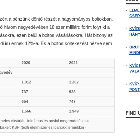
ELME
CSER
azért a pénzünk döntő részét a hagyományos boltokban,
ső három negyedévében 18 ezer milliárd forint folyt ki a
KVÍZ
HÁNY
tásokra, ezen belül a boltos vásárlásokra. Hát bizony az
di is) ennek 12%-a. És a boltos költekezést nézve sem
BRUT
MIND
2020
2021
KVÍZ-
VÁLAS
egyedév
1.012
1.202
KVÍZ
PONTO
737
928
654
747
1.666
1.949
FIND
rnetes vásárlás: telefonos és postai megrendelésekkel
kisker: KSH (bolti élelmiszer és iparcikk termékkör)