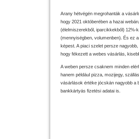
Arany hétvégén megrohanták a vásárlók 
hogy 2021 októberében a hazai webáru
(élelmiszerekből, iparcikkekből) 12%-k
(mennyiségben, volumenben). És ez az
képest. A piaci szelet persze nagyobb,
hogy fékezett a webes vásárlás, kise
A weben persze csaknem minden elérhet
hanem például pizza, mozijegy, szállásh
vásárlások értéke jócskán nagyobb a b
bankkártyás fizetési adatai is.