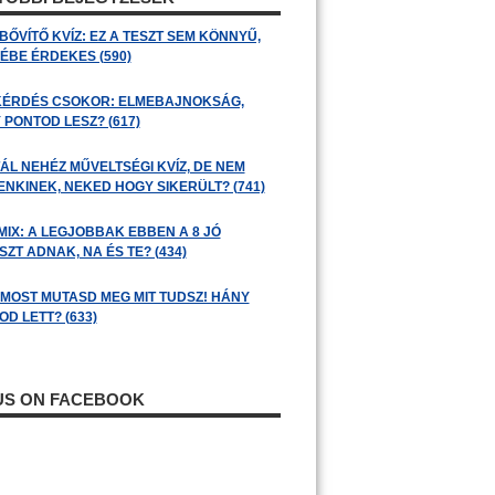
BŐVÍTŐ KVÍZ: EZ A TESZT SEM KÖNNYŰ,
ÉBE ÉRDEKES (590)
KÉRDÉS CSOKOR: ELMEBAJNOKSÁG,
 PONTOD LESZ? (617)
ÁL NEHÉZ MŰVELTSÉGI KVÍZ, DE NEM
ENKINEK, NEKED HOGY SIKERÜLT? (741)
MIX: A LEGJOBBAK EBBEN A 8 JÓ
ZT ADNAK, NA ÉS TE? (434)
: MOST MUTASD MEG MIT TUDSZ! HÁNY
D LETT? (633)
 US ON FACEBOOK