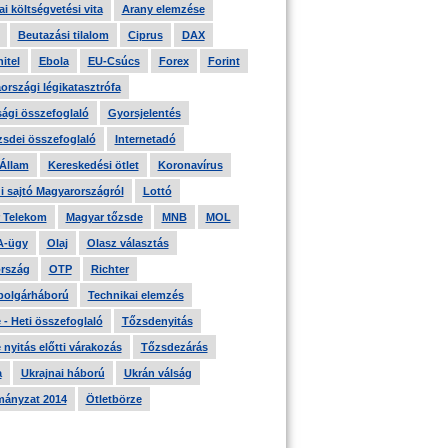
i költségvetési vita
Arany elemzése
Beutazási tilalom
Ciprus
DAX
itel
Ebola
EU-Csúcs
Forex
Forint
országi légikatasztrófa
ági összefoglaló
Gyorsjelentés
zsdei összefoglaló
Internetadó
 Állam
Kereskedési ötlet
Koronavírus
i sajtó Magyarországról
Lottó
 Telekom
Magyar tőzsde
MNB
MOL
A-ügy
Olaj
Olasz választás
rszág
OTP
Richter
 polgárháború
Technikai elemzés
- Heti összefoglaló
Tőzsdenyitás
nyitás előtti várakozás
Tőzsdezárás
a
Ukrajnai háború
Ukrán válság
ányzat 2014
Ötletbörze