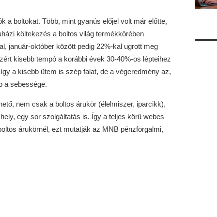
a boltokat. Több, mint gyanús előjel volt már előtte,
házi költekezés a boltos világ termékkörében
al, január-október között pedig 22%-kal ugrott meg
ért kisebb tempó a korábbi évek 30-40%-os lépteihez
 így a kisebb ütem is szép falat, de a végeredmény az,
bb a sebessége.
ő, nem csak a boltos árukör (élelmiszer, iparcikk),
ely, egy sor szolgáltatás is. Így a teljes körű webes
oltos árukörnél, ezt mutatják az MNB pénzforgalmi,