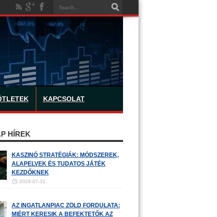
ÖTLETEK
KAPCSOLAT
P HÍREK
KASZINÓ STRATÉGIÁK: MÓDSZEREK,
ALAPELVEK ÉS TUDATOS JÁTÉK
KEZDŐKNEK
2026-07-31
AZ INGATLANPIAC ZÖLD FORDULATA:
MIÉRT KERESIK A BEFEKTETŐK AZ