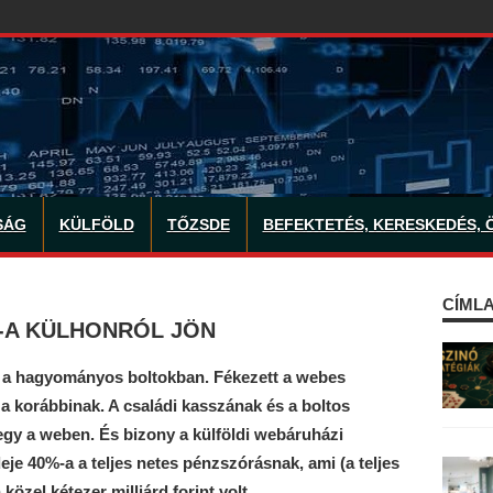
SÁG
KÜLFÖLD
TŐZSDE
BEFEKTETÉS, KERESKEDÉS, 
CÍMLA
-A KÜLHONRÓL JÖN
fi a hagyományos boltokban. Fékezett a webes
 a korábbinak. A családi kasszának és a boltos
gy a weben. És bizony a külföldi webáruházi
je 40%-a a teljes netes pénzszórásnak, ami (a teljes
zel kétezer milliárd forint volt.