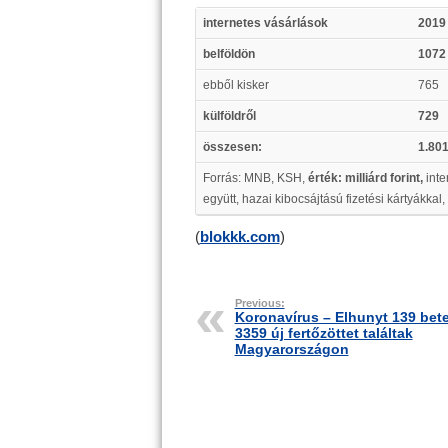
internetes vásárlások
2019
belföldön
1072
ebből kisker
765
külföldről
729
összesen:
1.80
Forrás: MNB, KSH,
érték: milliárd forint,
inte
együtt,
hazai kibocsájtású fizetési kártyákkal,
(
blokkk.com
)
Previous:
Koronavírus – Elhunyt 139 bet
3359 új fertőzöttet találtak
Magyarországon