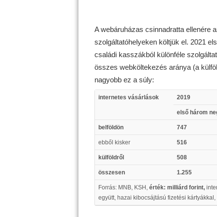
A webáruházas csinnadratta ellenére 
szolgáltatóhelyeken költjük el. 2021 el
családi kasszákból különféle szolgálta
összes webköltekezés aránya (a külföl
nagyobb ez a súly:
internetes vásárlások
2019
első három n
belföldön
747
ebből kisker
516
külföldről
508
összesen
1.255
Forrás: MNB, KSH,
érték: milliárd forint,
inte
együtt,
hazai kibocsájtású fizetési kártyákkal,