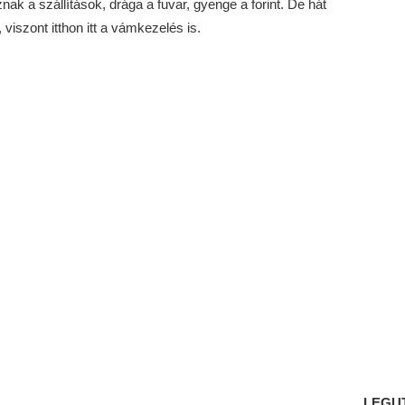
ak a szállítások, drága a fuvar, gyenge a forint. De hát
viszont itthon itt a vámkezelés is.
LEGU