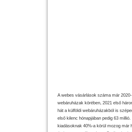
A webes vásárlások száma már 2020-ba
webáruházak körében, 2021 első három
hát a külföldi webáruházakból is szépe
első kilenc hónapjában pedig 63 millió
kiadásoknak 40%-a körül mozog már ha