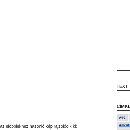
TEXT
CÍMK
Adó
Amerika
z előbbiekhez hasonló kép rajzolódik ki: