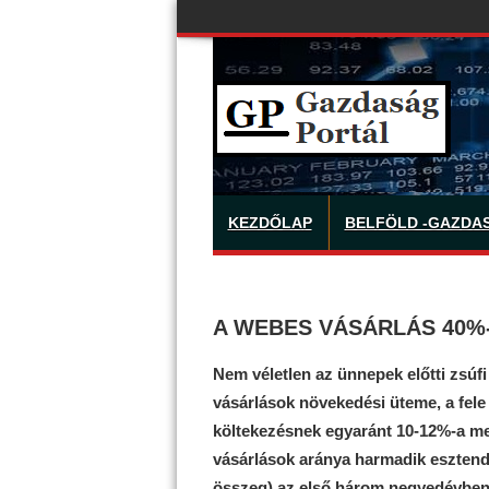
KEZDŐLAP
BELFÖLD -GAZDA
A WEBES VÁSÁRLÁS 40%
Nem véletlen az ünnepek előtti zsú
vásárlások növekedési üteme, a fele
költekezésnek egyaránt 10-12%-a me
vásárlások aránya harmadik esztende
összeg) az első három negyedévben kö