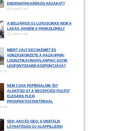
ENERGIATAKARÉKOS HÁZAKAT?
2026-07-30
A BELVÁROS ÚJ LUXUSCIKKE NEM A
LAKÁS, HANEM A PARKOLÓHELY
2026-07-29
MIÉRT VÁLT KECSKEMÉT ÉS
VONZÁSKÖRZETE A HAZAI IPARI-
LOGISZTIKAI INGATLANPIAC EGYIK
LEGFONTOSABB KÖZPONTJÁVÁ?
07-21
NEM CSAK PAPÍRHALOM: ÍGY
ALAKÍTSD ÁT A RECEPCIÓS PULTOT
ELEGÁNS PLEXI
PROSPEKTUSTARTÓKKAL
07-20
SEO, AEO ÉS GEO: A DIGITÁLIS
LÁTHATÓSÁG ÚJ ALAPPILLÉREI