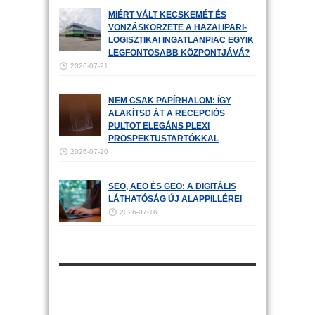
MIÉRT VÁLT KECSKEMÉT ÉS
VONZÁSKÖRZETE A HAZAI IPARI-
LOGISZTIKAI INGATLANPIAC EGYIK
LEGFONTOSABB KÖZPONTJÁVÁ?
2026-07-21
NEM CSAK PAPÍRHALOM: ÍGY
ALAKÍTSD ÁT A RECEPCIÓS
PULTOT ELEGÁNS PLEXI
PROSPEKTUSTARTÓKKAL
2026-07-20
SEO, AEO ÉS GEO: A DIGITÁLIS
LÁTHATÓSÁG ÚJ ALAPPILLÉREI
2026-07-16