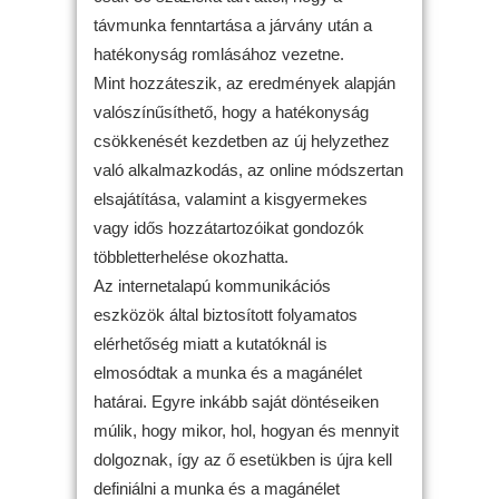
távmunka fenntartása a járvány után a
hatékonyság romlásához vezetne.
Mint hozzáteszik, az eredmények alapján
valószínűsíthető, hogy a hatékonyság
csökkenését kezdetben az új helyzethez
való alkalmazkodás, az online módszertan
elsajátítása, valamint a kisgyermekes
vagy idős hozzátartozóikat gondozók
többletterhelése okozhatta.
Az internetalapú kommunikációs
eszközök által biztosított folyamatos
elérhetőség miatt a kutatóknál is
elmosódtak a munka és a magánélet
határai. Egyre inkább saját döntéseiken
múlik, hogy mikor, hol, hogyan és mennyit
dolgoznak, így az ő esetükben is újra kell
definiálni a munka és a magánélet