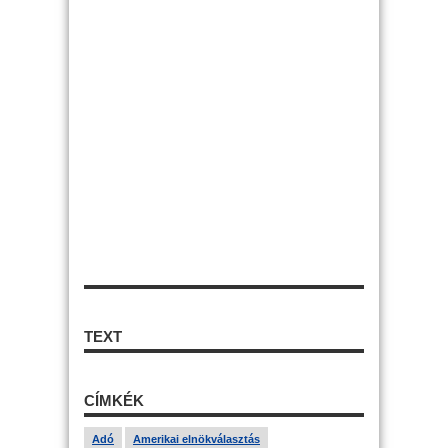
TEXT
CÍMKÉK
Adó
Amerikai elnökválasztás