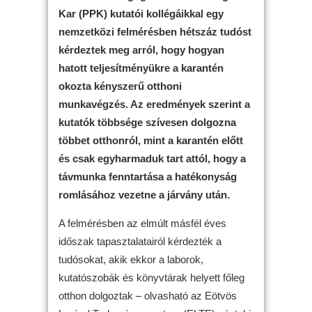
Kar (PPK) kutatói kollégáikkal egy
nemzetközi felmérésben hétszáz tudóst
kérdeztek meg arról, hogy hogyan
hatott teljesítményükre a karantén
okozta kényszerű otthoni
munkavégzés. Az eredmények szerint a
kutatók többsége szívesen dolgozna
többet otthonról, mint a karantén előtt
és csak egyharmaduk tart attól, hogy a
távmunka fenntartása a hatékonyság
romlásához vezetne a járvány után.
A felmérésben az elmúlt másfél éves
időszak tapasztalatairól kérdezték a
tudósokat, akik ekkor a laborok,
kutatószobák és könyvtárak helyett főleg
otthon dolgoztak – olvasható az Eötvös