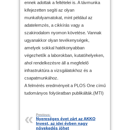
ennek adottak a feltételei is. A távmunka
kifejezetten segíti az olyan
munkafolyamatokat, mint például az
adatelemzés, a cikkírás vagy a
szakirodalom nyomon követése. Vannak
ugyanakkor olyan tevékenységek,
amelyek sokkal hatékonyabban
végezhetők a laborokban, kutatóhelyeken,
ahol rendelkezésre áll a megfelelő
infrastruktúra a vizsgálatokhoz és a
csapatmunkához.
A felmérés eredményeit a PLOS One című
tudományos folyóiratban publikálták.(MTI)
Previous:
Nyereséges évet zárt az AKKO
Invest, az idei évben nagy
növekedés jöhet