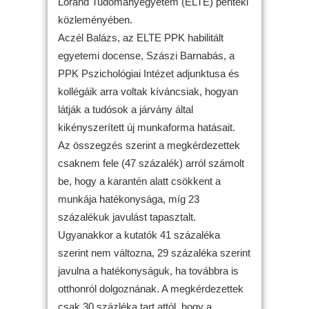
Loránd Tudományegyetem (ELTE) pénteki
közleményében.
Aczél Balázs, az ELTE PPK habilitált
egyetemi docense, Szászi Barnabás, a
PPK Pszichológiai Intézet adjunktusa és
kollégáik arra voltak kíváncsiak, hogyan
látják a tudósok a járvány által
kikényszerített új munkaforma hatásait.
Az összegzés szerint a megkérdezettek
csaknem fele (47 százalék) arról számolt
be, hogy a karantén alatt csökkent a
munkája hatékonysága, míg 23
százalékuk javulást tapasztalt.
Ugyanakkor a kutatók 41 százaléka
szerint nem változna, 29 százaléka szerint
javulna a hatékonyságuk, ha továbbra is
otthonról dolgoznának. A megkérdezettek
csak 30 százléka tart attól, hogy a