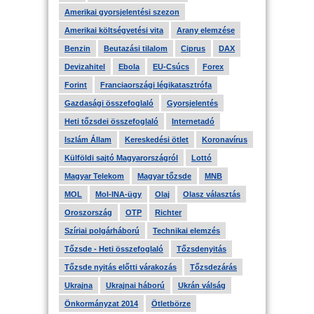
Amerikai gyorsjelentési szezon
Amerikai költségvetési vita
Arany elemzése
Benzin
Beutazási tilalom
Ciprus
DAX
Devizahitel
Ebola
EU-Csúcs
Forex
Forint
Franciaországi légikatasztrófa
Gazdasági összefoglaló
Gyorsjelentés
Heti tőzsdei összefoglaló
Internetadó
Iszlám Állam
Kereskedési ötlet
Koronavírus
Külföldi sajtó Magyarországról
Lottó
Magyar Telekom
Magyar tőzsde
MNB
MOL
Mol-INA-ügy
Olaj
Olasz választás
Oroszország
OTP
Richter
Szíriai polgárháború
Technikai elemzés
Tőzsde - Heti összefoglaló
Tőzsdenyitás
Tőzsde nyitás előtti várakozás
Tőzsdezárás
Ukrajna
Ukrajnai háború
Ukrán válság
Önkormányzat 2014
Ötletbörze