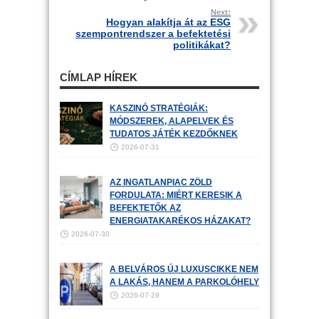
Next:
Hogyan alakítja át az ESG
szempontrendszer a befektetési
politikákat?
CÍMLAP HÍREK
KASZINÓ STRATÉGIÁK:
MÓDSZEREK, ALAPELVEK ÉS
TUDATOS JÁTÉK KEZDŐKNEK
2026-07-31
AZ INGATLANPIAC ZÖLD
FORDULATA: MIÉRT KERESIK A
BEFEKTETŐK AZ
ENERGIATAKARÉKOS HÁZAKAT?
2026-07-30
A BELVÁROS ÚJ LUXUSCIKKE NEM
A LAKÁS, HANEM A PARKOLÓHELY
2026-07-29