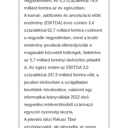
negyedévében, és 5,3 százalékkal 76,4
milliárd forintra az év egészében.
A kamat-, adófizetés és amortizáció előtti
eredmény (EBITDA) éves szinten 3,4
százalékkal 62,7 milliárd forintra csökkent
a negyedik negyedévben, mivel a bruttó
eredmény javulását ellensúlyozták a
magasabb közvetett költségek, beleértve
az 5,7 milliárd forintnyi távközlési pótadót
is. Az egész évben az EBITDA 3,0
százalékkal 247,9 milliárd forintra nőtt, a
javulást elsősorban a szolgáltatási
bevételek növekedése, valamint egy
informatikai leányvállalat 2022 első
negyedévi értékesítéséből származó
egyszeri nyereség okozta.
A jelentés idézi Rékasi Tibor
vezérigazgatót, aki elmondta: az egyre