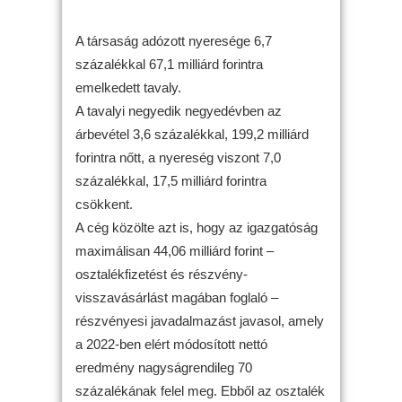
A társaság adózott nyeresége 6,7
százalékkal 67,1 milliárd forintra
emelkedett tavaly.
A tavalyi negyedik negyedévben az
árbevétel 3,6 százalékkal, 199,2 milliárd
forintra nőtt, a nyereség viszont 7,0
százalékkal, 17,5 milliárd forintra
csökkent.
A cég közölte azt is, hogy az igazgatóság
maximálisan 44,06 milliárd forint –
osztalékfizetést és részvény-
visszavásárlást magában foglaló –
részvényesi javadalmazást javasol, amely
a 2022-ben elért módosított nettó
eredmény nagyságrendileg 70
százalékának felel meg. Ebből az osztalék