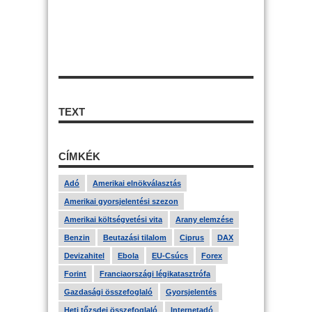
TEXT
CÍMKÉK
Adó
Amerikai elnökválasztás
Amerikai gyorsjelentési szezon
Amerikai költségvetési vita
Arany elemzése
Benzin
Beutazási tilalom
Ciprus
DAX
Devizahitel
Ebola
EU-Csúcs
Forex
Forint
Franciaországi légikatasztrófa
Gazdasági összefoglaló
Gyorsjelentés
Heti tőzsdei összefoglaló
Internetadó