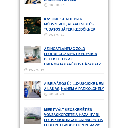
2026-08-07
KASZINÓ STRATÉGIÁK:
MÓDSZEREK, ALAPELVEK ÉS
TUDATOS JÁTÉK KEZDŐKNEK
2026-07-31
AZ INGATLANPIAC ZÖLD
FORDULATA: MIÉRT KERESIK A
BEFEKTETŐK AZ
ENERGIATAKARÉKOS HÁZAKAT?
2026-07-30
A BELVÁROS ÚJ LUXUSCIKKE NEM
A LAKÁS, HANEM A PARKOLÓHELY
2026-07-29
MIÉRT VÁLT KECSKEMÉT ÉS
VONZÁSKÖRZETE A HAZAI IPARI-
LOGISZTIKAI INGATLANPIAC EGYIK
LEGFONTOSABB KÖZPONTJÁVÁ?