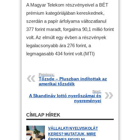
A Magyar Telekom részvényeivel a BÉT
prémium kategóriájában kereskednek,
szerdán a papír árfolyama változatlanul
377 forint maradt, forgalma 90,1 millió forint
volt. Az elmúlt egy évben a részvények
legalacsonyabb ára 276 forint, a
legmagasabb 434 forint volt.(MTI)
Previous:
Tőzsde – Pluszban indítottak az
amerikai tőzsdék
Next:
A Skandináv lottó nyerőszámai és
nyereményei
CÍMLAP HÍREK
VÁLLALATI NYELVISKOLÁT
KERES? MUTATJUK, MIRE
ÉRDEMES FIGYELNI