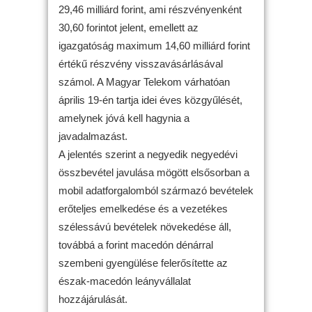
29,46 milliárd forint, ami részvényenként
30,60 forintot jelent, emellett az
igazgatóság maximum 14,60 milliárd forint
értékű részvény visszavásárlásával
számol. A Magyar Telekom várhatóan
április 19-én tartja idei éves közgyűlését,
amelynek jóvá kell hagynia a
javadalmazást.
A jelentés szerint a negyedik negyedévi
összbevétel javulása mögött elsősorban a
mobil adatforgalomból származó bevételek
erőteljes emelkedése és a vezetékes
szélessávú bevételek növekedése áll,
továbbá a forint macedón dénárral
szembeni gyengülése felerősítette az
észak-macedón leányvállalat
hozzájárulását.