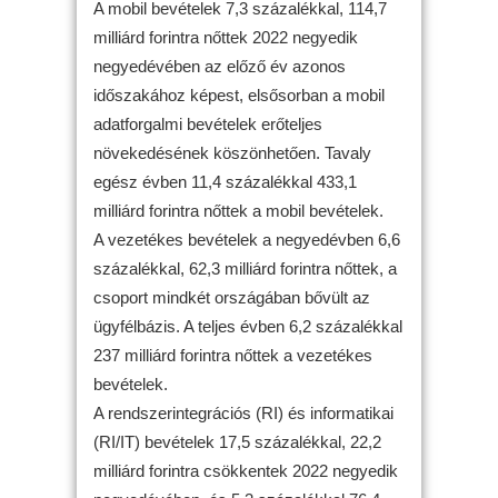
A mobil bevételek 7,3 százalékkal, 114,7
milliárd forintra nőttek 2022 negyedik
negyedévében az előző év azonos
időszakához képest, elsősorban a mobil
adatforgalmi bevételek erőteljes
növekedésének köszönhetően. Tavaly
egész évben 11,4 százalékkal 433,1
milliárd forintra nőttek a mobil bevételek.
A vezetékes bevételek a negyedévben 6,6
százalékkal, 62,3 milliárd forintra nőttek, a
csoport mindkét országában bővült az
ügyfélbázis. A teljes évben 6,2 százalékkal
237 milliárd forintra nőttek a vezetékes
bevételek.
A rendszerintegrációs (RI) és informatikai
(RI/IT) bevételek 17,5 százalékkal, 22,2
milliárd forintra csökkentek 2022 negyedik