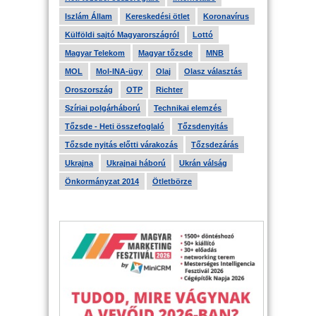
Iszlám Állam
Kereskedési ötlet
Koronavírus
Külföldi sajtó Magyarországról
Lottó
Magyar Telekom
Magyar tőzsde
MNB
MOL
Mol-INA-ügy
Olaj
Olasz választás
Oroszország
OTP
Richter
Szíriai polgárháború
Technikai elemzés
Tőzsde - Heti összefoglaló
Tőzsdenyitás
Tőzsde nyitás előtti várakozás
Tőzsdezárás
Ukrajna
Ukrajnai háború
Ukrán válság
Önkormányzat 2014
Ötletbörze