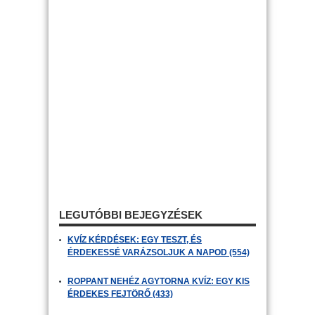
LEGUTÓBBI BEJEGYZÉSEK
KVÍZ KÉRDÉSEK: EGY TESZT, ÉS
ÉRDEKESSÉ VARÁZSOLJUK A NAPOD (554)
ROPPANT NEHÉZ AGYTORNA KVÍZ: EGY KIS
ÉRDEKES FEJTÖRŐ (433)