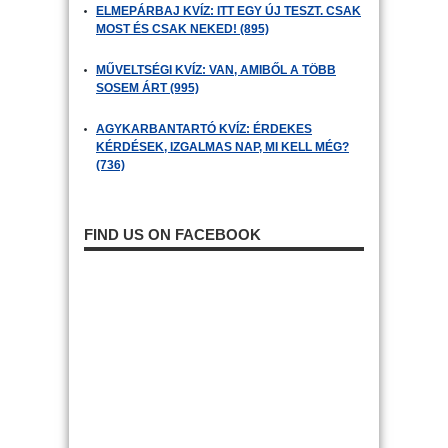
ELMEPÁRBAJ KVÍZ: ITT EGY ÚJ TESZT. CSAK
MOST ÉS CSAK NEKED! (895)
MŰVELTSÉGI KVÍZ: VAN, AMIBŐL A TÖBB
SOSEM ÁRT (995)
AGYKARBANTARTÓ KVÍZ: ÉRDEKES
KÉRDÉSEK, IZGALMAS NAP, MI KELL MÉG?
(736)
FIND US ON FACEBOOK