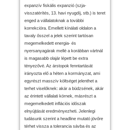
expanzív fiskális expanzió (szja-
visszatérítés, 13. havi nyugdíj, stb.) is teret
enged a vállalatoknak a további
korrekcióra. Emellett kínálati oldalon a
tavaly ősszel a jelek szerint tartósan
megemelkedett energia- és
nyersanyagárak mellé a korábban vártnál
is magasabb olajár lépett be extra
tényezővé. Az árstopok fenntartását
irányozta elő a héten a kormányzat, ami
egyrészt masszív költséget jelenthet a
terhet viselőknek: akár a büdzsének, akár
az érintett vállalati körnek, másrészt a
megemelkedett inflációs időszak
elnyújtását eredményezheti. Jelenlegi
tudásunk szerint a headline mutató jövőre
térhet vissza a tolerancia sávba és az