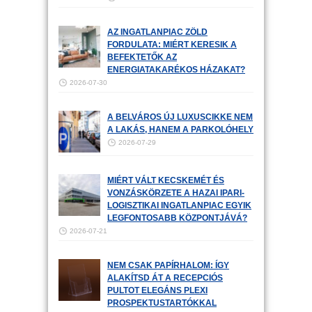
AZ INGATLANPIAC ZÖLD
FORDULATA: MIÉRT KERESIK A
BEFEKTETŐK AZ
ENERGIATAKARÉKOS HÁZAKAT?
2026-07-30
A BELVÁROS ÚJ LUXUSCIKKE NEM
A LAKÁS, HANEM A PARKOLÓHELY
2026-07-29
MIÉRT VÁLT KECSKEMÉT ÉS
VONZÁSKÖRZETE A HAZAI IPARI-
LOGISZTIKAI INGATLANPIAC EGYIK
LEGFONTOSABB KÖZPONTJÁVÁ?
2026-07-21
NEM CSAK PAPÍRHALOM: ÍGY
ALAKÍTSD ÁT A RECEPCIÓS
PULTOT ELEGÁNS PLEXI
PROSPEKTUSTARTÓKKAL