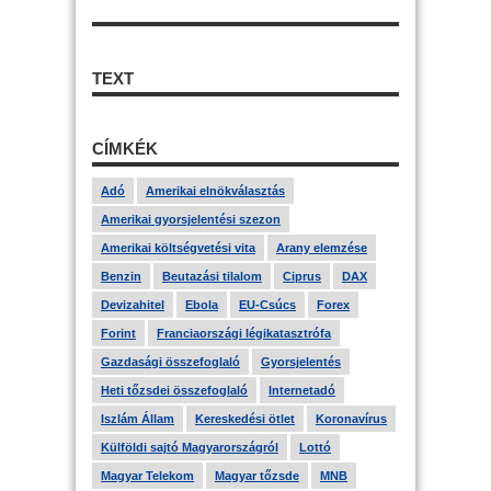
TEXT
CÍMKÉK
Adó
Amerikai elnökválasztás
Amerikai gyorsjelentési szezon
Amerikai költségvetési vita
Arany elemzése
Benzin
Beutazási tilalom
Ciprus
DAX
Devizahitel
Ebola
EU-Csúcs
Forex
Forint
Franciaországi légikatasztrófa
Gazdasági összefoglaló
Gyorsjelentés
Heti tőzsdei összefoglaló
Internetadó
Iszlám Állam
Kereskedési ötlet
Koronavírus
Külföldi sajtó Magyarországról
Lottó
Magyar Telekom
Magyar tőzsde
MNB