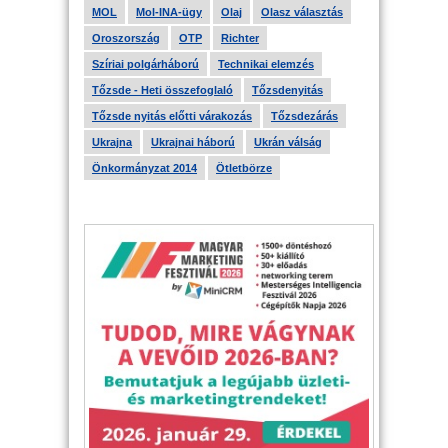
MOL
Mol-INA-ügy
Olaj
Olasz választás
Oroszország
OTP
Richter
Szíriai polgárháború
Technikai elemzés
Tőzsde - Heti összefoglaló
Tőzsdenyitás
Tőzsde nyitás előtti várakozás
Tőzsdezárás
Ukrajna
Ukrajnai háború
Ukrán válság
Önkormányzat 2014
Ötletbörze