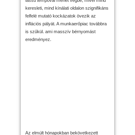
lassú tempóval mehet végbe, mivel mind
keresleti, mind kínálati oldalon szignifikáns
felfelé mutató kockázatok övezik az
inflációs pályát. A munkaerőpiac továbbra
is szűkül. ami masszív bérnyomást
eredményez.
Az elmúlt hónapokban bekövetkezett