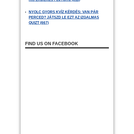
NYOLC GYORS KVÍZ KÉRDÉS: VAN PÁR
PERCED? JÁTSZD LE EZT AZ IZGALMAS
QUIZT (667)
FIND US ON FACEBOOK