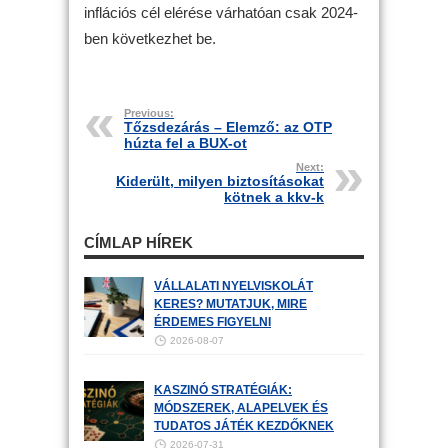
inflációs cél elérése várhatóan csak 2024-
ben következhet be.
Previous:
Tőzsdezárás – Elemző: az OTP
húzta fel a BUX-ot
Next:
Kiderült, milyen biztosításokat
kötnek a kkv-k
CÍMLAP HÍREK
VÁLLALATI NYELVISKOLÁT
KERES? MUTATJUK, MIRE
ÉRDEMES FIGYELNI
2026-08-07
KASZINÓ STRATÉGIÁK:
MÓDSZEREK, ALAPELVEK ÉS
TUDATOS JÁTÉK KEZDŐKNEK
2026-07-31