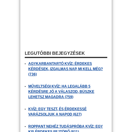
LEGUTÓBBI BEJEGYZÉSEK
AGYKARBANTARTÓ KVÍZ: ÉRDEKES
KÉRDÉSEK, IZGALMAS NAP, MI KELL MÉG?
(736)
MŰVELTSÉGI KVÍZ: HA LEGALÁBB 5
KÉRDÉSRE JÓ A VÁLASZOD, BÜSZKE
LEHETSZ MAGADRA (759)
KVÍZ: EGY TESZT, ÉS ÉRDEKESSÉ
VARÁZSOLJUK A NAPOD (627)
ROPPANT NEHÉZ TUDÁSPRÓBA KVÍZ: EGY
KIS ÉRDEKES FEJTÖRŐ (811)