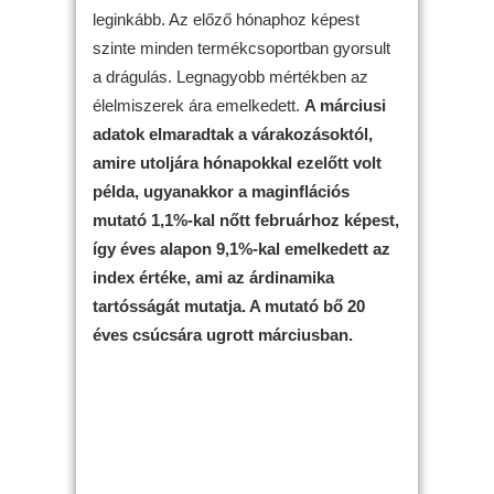
leginkább. Az előző hónaphoz képest
szinte minden termékcsoportban gyorsult
a drágulás. Legnagyobb mértékben az
élelmiszerek ára emelkedett.
A márciusi
adatok elmaradtak a várakozásoktól,
amire utoljára hónapokkal ezelőtt volt
példa, ugyanakkor a maginflációs
mutató 1,1%-kal nőtt februárhoz képest,
így éves alapon 9,1%-kal emelkedett az
index értéke, ami az árdinamika
tartósságát mutatja. A mutató bő 20
éves csúcsára ugrott márciusban.