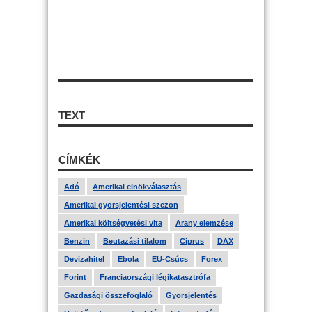
TEXT
CÍMKÉK
Adó
Amerikai elnökválasztás
Amerikai gyorsjelentési szezon
Amerikai költségvetési vita
Arany elemzése
Benzin
Beutazási tilalom
Ciprus
DAX
Devizahitel
Ebola
EU-Csúcs
Forex
Forint
Franciaországi légikatasztrófa
Gazdasági összefoglaló
Gyorsjelentés