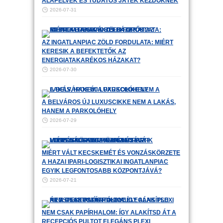
ALAPELVEK ÉS TUDATOS JÁTÉK KEZDŐKNEK
2026-07-31
AZ INGATLANPIAC ZÖLD FORDULATA: MIÉRT
KERESIK A BEFEKTETŐK AZ
ENERGIATAKARÉKOS HÁZAKAT?
2026-07-30
A BELVÁROS ÚJ LUXUSCIKKE NEM A LAKÁS,
HANEM A PARKOLÓHELY
2026-07-29
MIÉRT VÁLT KECSKEMÉT ÉS VONZÁSKÖRZETE
A HAZAI IPARI-LOGISZTIKAI INGATLANPIAC
EGYIK LEGFONTOSABB KÖZPONTJÁVÁ?
2026-07-21
NEM CSAK PAPÍRHALOM: ÍGY ALAKÍTSD ÁT A
RECEPCIÓS PULTOT ELEGÁNS PLEXI