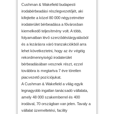
Cushman & Wakefield budapesti
irodabérbeadási részlegvezetőjét, aki
kifejtette a közel 80 000 négyzetméter
irodaterület bérbeadása a fővárosban
kiemelkedő teljesítmény volt. A több,
folyamatban lévő szerződéstárgyalásból
és a lezárásra váró tranzakciókból arra
lehet következtetni, hogy az év végéig
rekordmennyiségű irodaterület
bérbeadásában vesznek részt, ezzel
továbbra is megtartva 7 éve töretlen
piacvezető pozíciójukat.
A Cushman & Wakefield a világ egyik
legnagyobb ingatlan tanácsadó vállalata,
amely 48 000 szakemberrel és 400
irodával, 70 országban van jelen. Tavaly a
vállalat üzemeltetési, facility