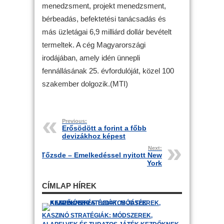
menedzsment, projekt menedzsment,
bérbeadás, befektetési tanácsadás és
más üzletágai 6,9 milliárd dollár bevételt
termeltek. A cég Magyarországi
irodájában, amely idén ünnepli
fennállásának 25. évfordulóját, közel 100
szakember dolgozik.(MTI)
Previous:
Erősödött a forint a főbb
devizákhoz képest
Next:
Tőzsde – Emelkedéssel nyitott New
York
CÍMLAP HÍREK
KASZINÓ STRATÉGIÁK: MÓDSZEREK,