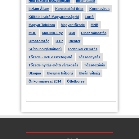
Heti tőzsdei összefoglaló
Internetadó
Iszlám Állam
Kereskedési ötlet
Koronavírus
Külföldi sajtó Magyarországról
Lottó
Magyar Telekom
Magyar tőzsde
MNB
MOL
Mol-INA-ügy
Olaj
Olasz választás
Oroszország
OTP
Richter
Szíriai polgárháború
Technikai elemzés
Tőzsde - Heti összefoglaló
Tőzsdenyitás
Tőzsde nyitás előtti várakozás
Tőzsdezárás
Ukrajna
Ukrajnai háború
Ukrán válság
Önkormányzat 2014
Ötletbörze