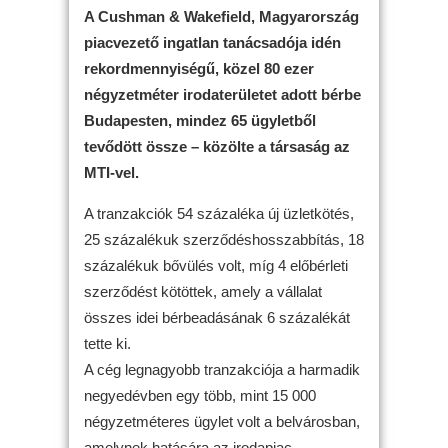
A Cushman & Wakefield, Magyarország
piacvezető ingatlan tanácsadója idén
rekordmennyiségű, közel 80 ezer
négyzetméter irodaterületet adott bérbe
Budapesten, mindez 65 ügyletből
tevődött össze – közölte a társaság az
MTI-vel.
A tranzakciók 54 százaléka új üzletkötés,
25 százalékuk szerződéshosszabbítás, 18
százalékuk bővülés volt, míg 4 előbérleti
szerződést kötöttek, amely a vállalat
összes idei bérbeadásának 6 százalékát
tette ki.
A cég legnagyobb tranzakciója a harmadik
negyedévben egy több, mint 15 000
négyzetméteres ügylet volt a belvárosban,
amelynek hatására az irodapiac